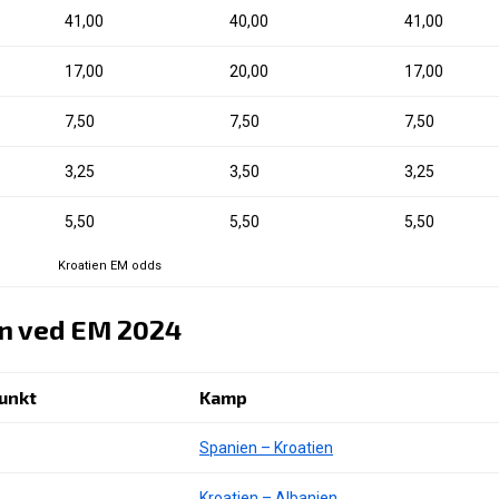
41,00
40,00
41,00
17,00
20,00
17,00
7,50
7,50
7,50
3,25
3,50
3,25
5,50
5,50
5,50
Kroatien EM odds
n ved EM 2024
unkt
Kamp
Spanien – Kroatien
Kroatien – Albanien