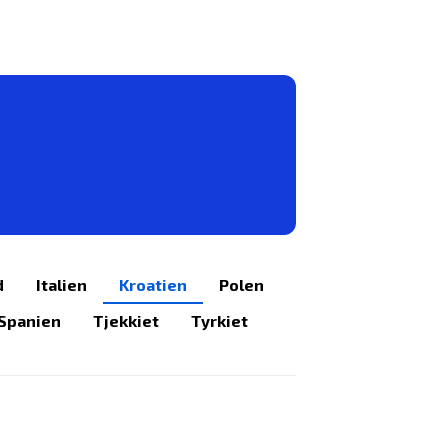
d
Italien
Kroatien
Polen
Spanien
Tjekkiet
Tyrkiet