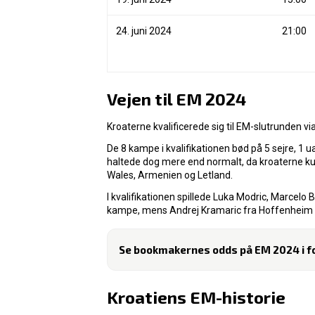
24. juni 2024
21:00
Vejen til EM 2024
Kroaterne kvalificerede sig til EM-slutrunden vi
De 8 kampe i kvalifikationen bød på 5 sejre, 1 
haltede dog mere end normalt, da kroaterne kun
Wales, Armenien og Letland.
I kvalifikationen spillede Luka Modric, Marcelo
kampe, mens Andrej Kramaric fra Hoffenheim 
Se bookmakernes odds på EM 2024 i f
Kroatiens EM-historie