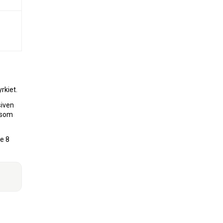
rkiet.
siven
r som
le 8