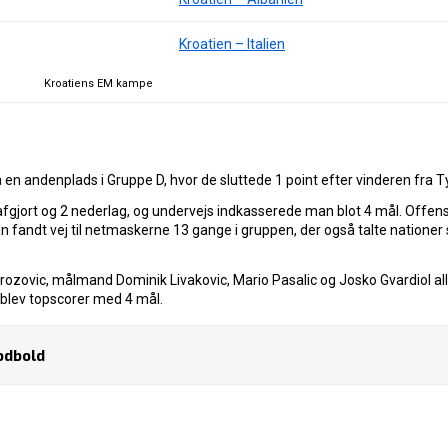
Kroatien – Italien
Kroatiens EM kampe
a en andenplads i Gruppe D, hvor de sluttede 1 point efter vinderen fra Ty
uafgjort og 2 nederlag, og undervejs indkasserede man blot 4 mål. Offen
 fandt vej til netmaskerne 13 gange i gruppen, der også talte natione
 Brozovic, målmand Dominik Livakovic, Mario Pasalic og Josko Gvardiol al
blev topscorer med 4 mål.
odbold