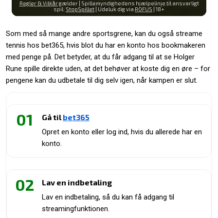
Regler & Vilkår
gælder | Spillemyndighedens hjælpelinje til ansvarligt
spil:
StopSpillet
| Udeluk dig via
ROFUS
| 18+
Som med så mange andre sportsgrene, kan du også streame
tennis hos bet365, hvis blot du har en konto hos bookmakeren
med penge på. Det betyder, at du får adgang til at se Holger
Rune spille direkte uden, at det behøver at koste dig en øre – for
pengene kan du udbetale til dig selv igen, når kampen er slut.
01
Gå til
bet365
Opret en konto eller log ind, hvis du allerede har en
konto.
02
Lav en indbetaling
Lav en indbetaling, så du kan få adgang til
streamingfunktionen.