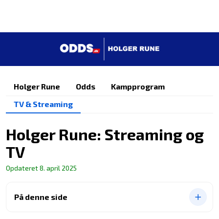
Holger Rune
Odds
Kampprogram
TV & Streaming
Holger Rune: Streaming og
TV
Opdateret
8. april 2025
På denne side