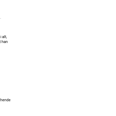
.
 alt,
t han
r hende