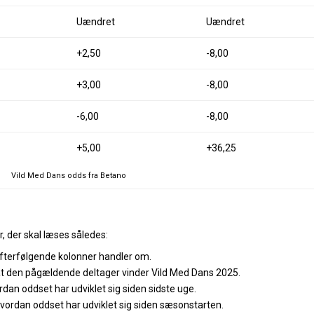
Uændret
Uændret
+2,50
-8,00
+3,00
-8,00
-6,00
-8,00
+5,00
+36,25
Vild Med Dans odds fra Betano
, der skal læses således:
 efterfølgende kolonner handler om.
at den pågældende deltager vinder Vild Med Dans 2025.
rdan oddset har udviklet sig siden sidste uge.
hvordan oddset har udviklet sig siden sæsonstarten.