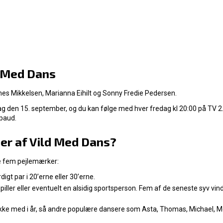
d Med Dans
s Mikkelsen, Marianna Eihilt og Sonny Fredie Pedersen.
g den 15. september, og du kan følge med hver fredag kl 20:00 på TV 2
ppaud.
er af Vild Med Dans?
de fem pejlemærker:
igt par i 20’erne eller 30’erne.
piller eller eventuelt en alsidig sportsperson. Fem af de seneste syv vin
 ikke med i år, så andre populære dansere som Asta, Thomas, Michael, 