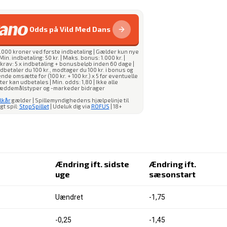
Odds på Vild Med Dans
 1.000 kroner ved første indbetaling | Gælder kun nye
 Min. indbetaling: 50 kr. | Maks. bonus: 1.000 kr. |
av: 5 x indbetaling + bonusbeløb inden 60 dage |
dbetaler du 100 kr., modtager du 100 kr. i bonus og
nde omsætte for (100 kr. + 100 kr.) x 5 før eventuelle
er kan udbetales | Min. odds: 1,80 | Ikke alle
æddemålstyper og -markeder bidrager
lkår
gælder | Spillemyndighedens hjælpelinje til
gt spil:
StopSpillet
| Udeluk dig via
ROFUS
| 18+
Ændring ift. sidste
Ændring ift.
uge
sæsonstart
Uændret
-1,75
-0,25
-1,45