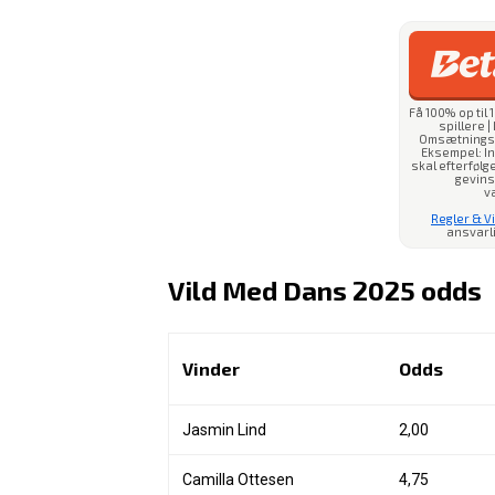
Få 100% op til
spillere |
Omsætningskr
Eksempel: In
skal efterfølge
gevinst
v
Regler & Vi
ansvarli
Vild Med Dans 2025 odds
Vinder
Odds
Jasmin Lind
2,00
Camilla Ottesen
4,75