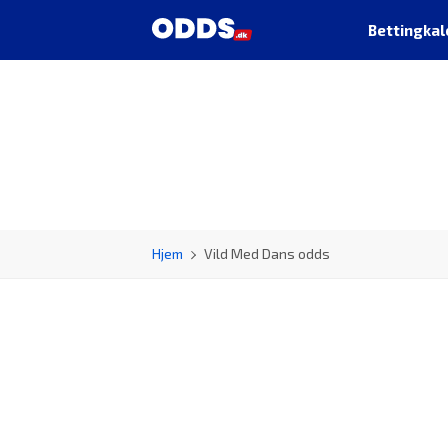
Bettingkal
Hjem
Vild Med Dans odds