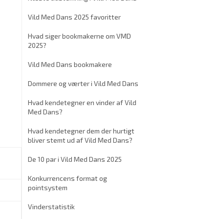
Vild Med Dans 2025 favoritter
Hvad siger bookmakerne om VMD
2025?
Vild Med Dans bookmakere
Dommere og værter i Vild Med Dans
Hvad kendetegner en vinder af Vild
Med Dans?
Hvad kendetegner dem der hurtigt
bliver stemt ud af Vild Med Dans?
De 10 par i Vild Med Dans 2025
Konkurrencens format og
pointsystem
Vinderstatistik