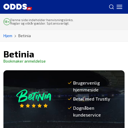
Denne side indeholder henvisningslinks.
Regler og vilkår gælder. Spil ansvarligt.
Hjem
Betinia
Betinia
Bookmaker anmeldelse
Brugervenlig
hjemmeside
Betal med Trustly
Døgnåben
kundeservice