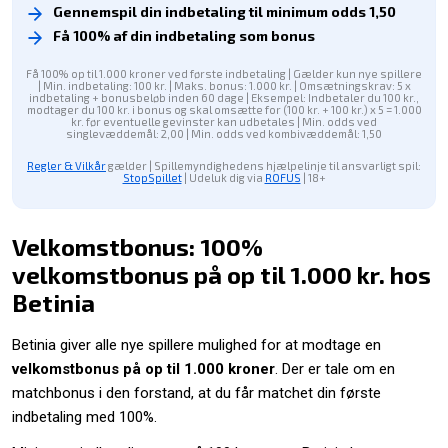
Gennemspil din indbetaling til minimum odds 1,50
Få 100% af din indbetaling som bonus
Få 100% op til 1.000 kroner ved første indbetaling | Gælder kun nye spillere
| Min. indbetaling: 100 kr. | Maks. bonus: 1.000 kr. | Omsætningskrav: 5 x
indbetaling + bonusbeløb inden 60 dage | Eksempel: Indbetaler du 100 kr.,
modtager du 100 kr. i bonus og skal omsætte for (100 kr. + 100 kr.) x 5 = 1.000
kr. før eventuelle gevinster kan udbetales | Min. odds ved
singlevæddemål: 2,00 | Min. odds ved kombivæddemål: 1,50
Regler & Vilkår
gælder | Spillemyndighedens hjælpelinje til ansvarligt spil:
StopSpillet
| Udeluk dig via
ROFUS
| 18+
Velkomstbonus: 100%
velkomstbonus på op til 1.000 kr. hos
Betinia
Betinia giver alle nye spillere mulighed for at modtage en
velkomstbonus på op til 1.000 kroner
. Der er tale om en
matchbonus i den forstand, at du får matchet din første
indbetaling med 100%.