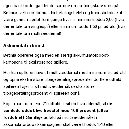
egen bankkonto, gælder de samme omsætningskrav som på
Betinias velkomstbonus. Indbetalingsbeløb og bonusbeløb skal
være gennemspillet fem gange hver til minimum odds 2,00 (hvis
der er tale om singlespil) eller minimum odds 1,50 pr. udfald (hvis
der er tale om multivæddemål).
Akkumulatorboost
Betinia opererer også med en særlig akkumulatorboost-
kampagne til eksisterende spillere.
Her kan spilleren lave et multivæddemål med minimum tre udfald
og opnå ekstra store tilbagebetalingsprocenter. Jo flere udfald
spilleren føjer til sit multivæddemål, desto større
tilbagebetalingsprocent vil spilleren opnå.
Føjer man mere end 21 udfald til sit multivæddemål, vil
det
samlede odds blive boostet med 100 procent (altså
fordoblet)
. Samtlige udfald på multivæddemålet i
akkumulatorboost-kampagnen skal være til odds 1,40 eller