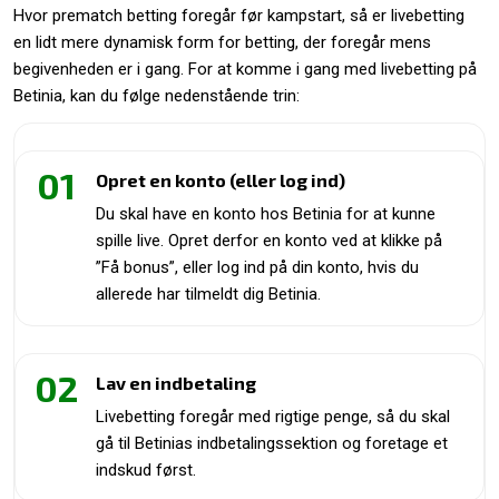
Hvor prematch betting foregår før kampstart, så er livebetting
en lidt mere dynamisk form for betting, der foregår mens
begivenheden er i gang. For at komme i gang med livebetting på
Betinia, kan du følge nedenstående trin:
01
Opret en konto (eller log ind)
Du skal have en konto hos Betinia for at kunne
spille live. Opret derfor en konto ved at klikke på
”Få bonus”, eller log ind på din konto, hvis du
allerede har tilmeldt dig Betinia.
02
Lav en indbetaling
Livebetting foregår med rigtige penge, så du skal
gå til Betinias indbetalingssektion og foretage et
indskud først.