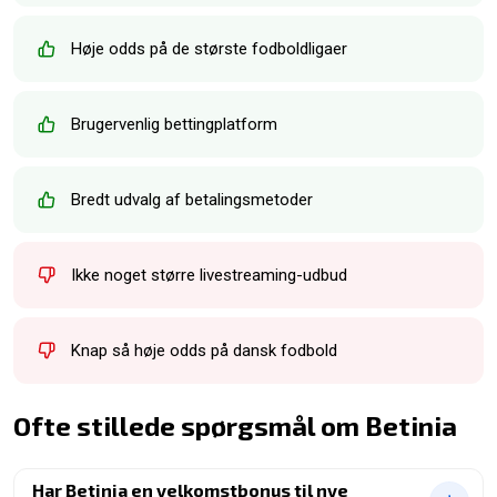
Høje odds på de største fodboldligaer
Brugervenlig bettingplatform
Bredt udvalg af betalingsmetoder
Ikke noget større livestreaming-udbud
Knap så høje odds på dansk fodbold
Ofte stillede spørgsmål om Betinia
Har Betinia en velkomstbonus til nye