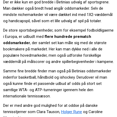
Der er ikke kun en god bredde i Betinias udvalg af sportsgrene.
Man dækker også bredt hvad angår oddsmarkeder. Selv de
mindste nichemarkeder vil være dækket ind med 1X2-væddemål
og handicapspil, såvel som et lille udvalg af spil på totaler.
De store sportsbegivenheder, som for eksempel fodboldligaerne
i Europa, er udbudt med
flere hundrede prematch
oddsmarkeder
, der samlet set kan måle sig med de største
bookmakere på markedet. Her kan man dykke ned i alle de
populære hovedmarkeder, men også udforske forskellige
væddemål på målscorer og andre spillerbegivenheder i kampene.
Samme fine bredde finder man også på Betinias oddsmarkeder
indenfor basketball, håndbold og ishockey. Derudover vil man
også kunne finde et passende udbud af odds på stort set
samtlige WTA- og ATP-turneringer igennem hele den
internationale tennissæson.
Der er med andre god mulighed for at oddse på danske
tennisstjerner som Clara Tauson,
Holger Rune
og Caroline