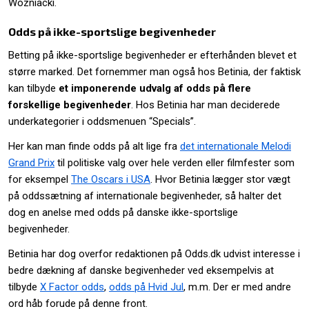
Wozniacki.
Odds på ikke-sportslige begivenheder
Betting på ikke-sportslige begivenheder er efterhånden blevet et
større marked. Det fornemmer man også hos Betinia, der faktisk
kan tilbyde
et imponerende udvalg af odds på flere
forskellige begivenheder
. Hos Betinia har man deciderede
underkategorier i oddsmenuen “Specials”.
Her kan man finde odds på alt lige fra
det internationale Melodi
Grand Prix
til politiske valg over hele verden eller filmfester som
for eksempel
The Oscars i USA
. Hvor Betinia lægger stor vægt
på oddssætning af internationale begivenheder, så halter det
dog en anelse med odds på danske ikke-sportslige
begivenheder.
Betinia har dog overfor redaktionen på Odds.dk udvist interesse i
bedre dækning af danske begivenheder ved eksempelvis at
tilbyde
X Factor odds
,
odds på Hvid Jul
, m.m. Der er med andre
ord håb forude på denne front.