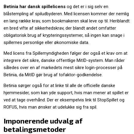
Betinia har dansk spillelicens
og det er i sig selv en
blåstempling af spiludbyderen. Med licensen kommer der nemlig
en lang række krav, som bookmakeren skal leve op til. Heriblandt
en bred vifte af sikkerhedskrav, der blandt andet omfatter
obligatorisk brug af krypteringssystemer, så ingen kan snage i
spillernes personlige eller økonomiske data.
Med licens fra Spillemyndigheden følger der også et krav om at
integrere det sikre, danske offentlige MitID-system. Man råder
således over en af markedets mest sikre login-processer på
Betinia, da MitID gør brug af tofaktor-godkendelse.
Betinia sørger også for at linke til alle de officielle danske
hjemmesider, som kan yde support, hvis man mener at spillet er
ved at tage overhånd. Der er eksempelvis link til StopSpillet og
ROFUS, hvis man ønsker at udelukke sig fra spil.
Imponerende udvalg af
betalingsmetoder