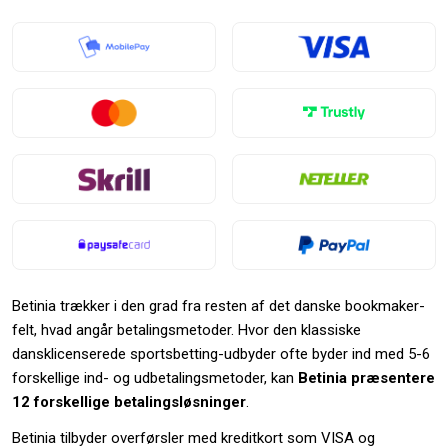
Betinia trækker i den grad fra resten af det danske bookmaker-
felt, hvad angår betalingsmetoder. Hvor den klassiske
dansklicenserede sportsbetting-udbyder ofte byder ind med 5-6
forskellige ind- og udbetalingsmetoder, kan
Betinia præsentere
12 forskellige betalingsløsninger
.
Betinia tilbyder overførsler med kreditkort som VISA og