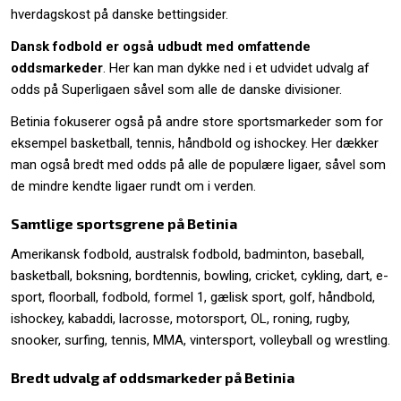
hverdagskost på danske bettingsider.
Dansk fodbold er også udbudt med omfattende
oddsmarkeder
. Her kan man dykke ned i et udvidet udvalg af
odds på Superligaen såvel som alle de danske divisioner.
Betinia fokuserer også på andre store sportsmarkeder som for
eksempel basketball, tennis, håndbold og ishockey. Her dækker
man også bredt med odds på alle de populære ligaer, såvel som
de mindre kendte ligaer rundt om i verden.
Samtlige sportsgrene på Betinia
Amerikansk fodbold, australsk fodbold, badminton, baseball,
basketball, boksning, bordtennis, bowling, cricket, cykling, dart, e-
sport, floorball, fodbold, formel 1, gælisk sport, golf, håndbold,
ishockey, kabaddi, lacrosse, motorsport, OL, roning, rugby,
snooker, surfing, tennis, MMA, vintersport, volleyball og wrestling.
Bredt udvalg af oddsmarkeder på Betinia