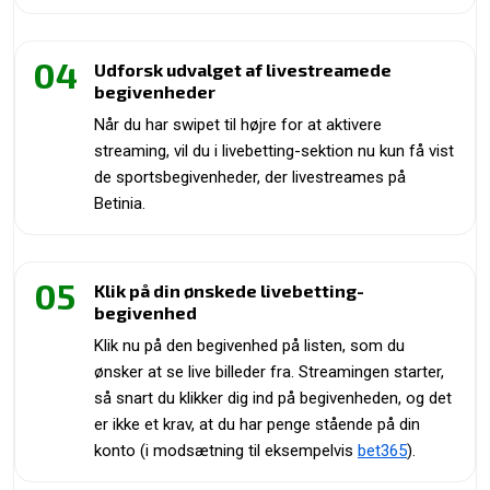
04
Udforsk udvalget af livestreamede
begivenheder
Når du har swipet til højre for at aktivere
streaming, vil du i livebetting-sektion nu kun få vist
de sportsbegivenheder, der livestreames på
Betinia.
05
Klik på din ønskede livebetting-
begivenhed
Klik nu på den begivenhed på listen, som du
ønsker at se live billeder fra. Streamingen starter,
så snart du klikker dig ind på begivenheden, og det
er ikke et krav, at du har penge stående på din
konto (i modsætning til eksempelvis
bet365
).