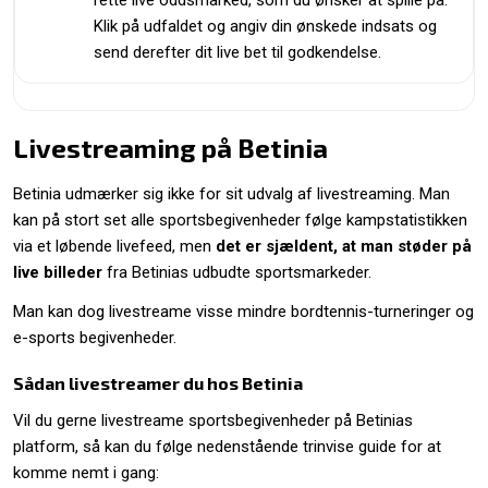
rette live oddsmarked, som du ønsker at spille på.
Klik på udfaldet og angiv din ønskede indsats og
send derefter dit live bet til godkendelse.
Livestreaming på Betinia
Betinia udmærker sig ikke for sit udvalg af livestreaming. Man
kan på stort set alle sportsbegivenheder følge kampstatistikken
via et løbende livefeed, men
det er sjældent, at man støder på
live billeder
fra Betinias udbudte sportsmarkeder.
Man kan dog livestreame visse mindre bordtennis-turneringer og
e-sports begivenheder.
Sådan livestreamer du hos Betinia
Vil du gerne livestreame sportsbegivenheder på Betinias
platform, så kan du følge nedenstående trinvise guide for at
komme nemt i gang: