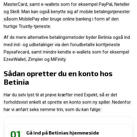
MasterCard, samt e-wallets som for eksempel PayPal, Neteller
og Skrill. Man kan også benytte sig af mobile betalingstjenester
såsom MobilePay eller bruge online banking i form af den
hurtige Trustly-tjeneste.
Af de mere alternative betalingsmetoder byder Betinia også ind
med ind- og udbetalinger via den forudbetalte korttjeneste
Paysafecard, samt mindre kendte e-wallets som for eksempel
EzeeWallet, Zimpler og MiFinity.
Sådan opretter du en konto hos
Betinia
Har du selv lyst til at prøve kræfter med Expekt, så er det
forholdsvist enkelt at oprette en konto som ny spiller. Nedenfor
har vi anført seks nemme trin, som du kan følge:
01
Gå ind på Betinias hjemmeside