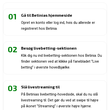
01
Gå til Betinias hjemmeside
Opret en konto eller log ind, hvis du allerede er
registreret hos Betinia.
02
Besøg livebetting-sektionen
Klik dig nu ind livebetting-sektionen hos Betinia. Du
finder sektionen ved at klikke på fanebladet ”Live
betting” i øverste hovedbjælke.
03
Slå livestreaming til
På Betinias livebetting-hovedside, skal du nu slå
livestreaming til. Det gør du ved at swipe til højre
på ikonet ”Streaming” i øverste højre hjørne.