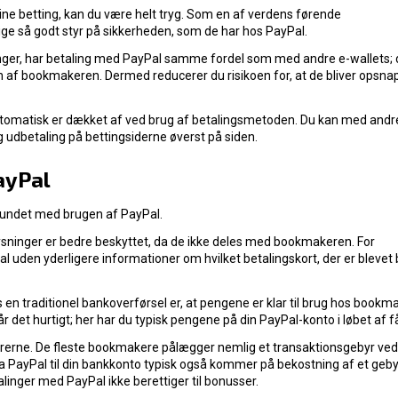
ine betting, kan du være helt tryg. Som en af verdens førende
ige så godt styr på sikkerheden, som de har hos PayPal.
inger, har betaling med PayPal samme fordel som med andre e-wallets; 
 af bookmakeren. Dermed reducerer du risikoen for, at de bliver opsnap
omatisk er dækket af ved brug af betalingsmetoden. Du kan med andr
 og udbetaling på bettingsiderne øverst på siden.
ayPal
rbundet med brugen af PayPal.
plysninger er bedre beskyttet, da de ikke deles med bookmakeren. For
l uden yderligere informationer om hvilket betalingskort, der er blevet 
en traditionel bankoverførsel er, at pengene er klar til brug hos bookm
r det hurtigt; her har du typisk pengene på din PayPal-konto i løbet af f
byrerne. De fleste bookmakere pålægger nemlig et transaktionsgebyr ved
ra PayPal til din bankkonto typisk også kommer på bekostning af et geby
alinger med PayPal ikke berettiger til bonusser.