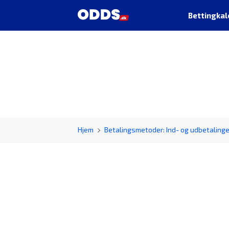
Bettingkal
Hjem
Betalingsmetoder: Ind- og udbetalinge