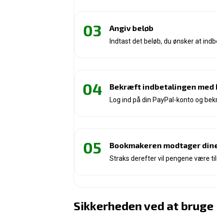
03
Angiv beløb
Indtast det beløb, du ønsker at indbe
04
Bekræft indbetalingen med 
Log ind på din PayPal-konto og bek
05
Bookmakeren modtager din
Straks derefter vil pengene være ti
Sikkerheden ved at bruge