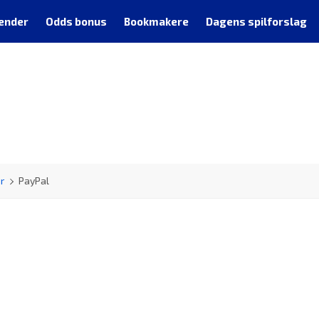
ender
Odds bonus
Bookmakere
Dagens spilforslag
r
PayPal