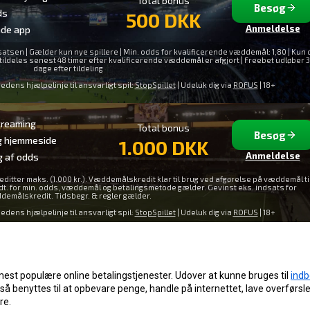
Total bonus
Besøg
ds
500
DKK
Anmeldelse
nde app
dsatsen | Gælder kun nye spillere | Min. odds for kvalificerende væddemål: 1,80 | Kun 
 tildeles senest 48 timer efter kvalificerende væddemål er afgjort | Freebet udløber 
dage efter tildeling
dens hjælpelinje til ansvarligt spil:
StopSpillet
| Udeluk dig via
ROFUS
| 18+
treaming
Total bonus
Besøg
g hjemmeside
1.000
DKK
Anmeldelse
g af odds
editter maks. (1.000 kr.). Væddemålskredit klar til brug ved afgørelse på væddemål ti
t. for min. odds, væddemål og betalingsmetode gælder. Gevinst eks. indsats for
emålskredit. Tidsbegr. & regler gælder.
dens hjælpelinje til ansvarligt spil:
StopSpillet
| Udeluk dig via
ROFUS
| 18+
mest populære online betalingstjenester. Udover at kunne bruges til
indb
så benyttes til at opbevare penge, handle på internettet, lave overførsle
re.