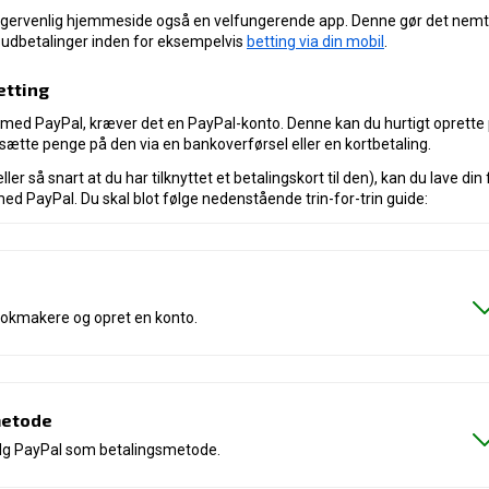
rugervenlig hjemmeside også en velfungerende app. Denne gør det nemt
g udbetalinger inden for eksempelvis
betting via din mobil
.
etting
er med PayPal, kræver det en PayPal-konto. Denne kan du hurtigt oprette
sætte penge på den via en bankoverførsel eller en kortbetaling.
er så snart at du har tilknyttet et betalingskort til den), kan du lave din
med PayPal. Du skal blot følge nedenstående trin-for-trin guide:
okmakere og opret en konto.
metode
vælg PayPal som betalingsmetode.