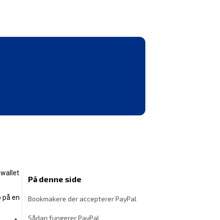
-wallet
På denne side
o på en
Bookmakere der accepterer PayPal
Sådan fungerer PayPal