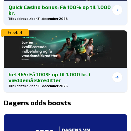
Quick Casino bonus: Få 100% op til 1.000
kr.
Tilbuddet udløber 31. december 2026
Freebet
bet365: Få 100% op til 1.000 kr. i
væddemålskreditter
Tilbuddet udløber 31. december 2026
Dagens odds boosts