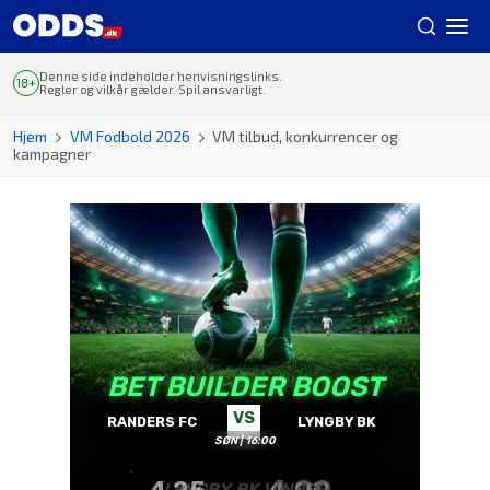
Denne side indeholder henvisningslinks.
Regler og vilkår gælder. Spil ansvarligt.
Hjem
VM Fodbold 2026
VM tilbud, konkurrencer og
kampagner