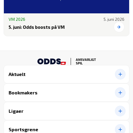
VM 2026
5. juni 2026
5. juni: Odds boosts på VM
ANSVARLIGT
SPIL
Aktuelt
Bookmakers
Ligaer
Sportsgrene