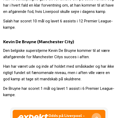
har i hvert fald en klar forventning om, at han kommer til at have
en afgørende fod, hvis Liverpool skulle sejre i dagens kamp.
Salah har scoret 10 mål og lavet 6 assists i 12 Premier League-
kampe.
Kevin De Bruyne (Manchester City)
Den belgiske superstjerne Kevin De Bruyne kommer til at være
altafgørende for Manchester Citys succes i aften.
Han har været ude og inde af holdet med småskader og har ikke
rigtigt fundet sit fænomenale niveau, men i aften ville være en
god kamp at tage sit mandskab på skuldrene.
De Bruyne har scoret 1 mål og lavet 1 assist i 6 Premier League-
kampe.
Odds på Liverpool –