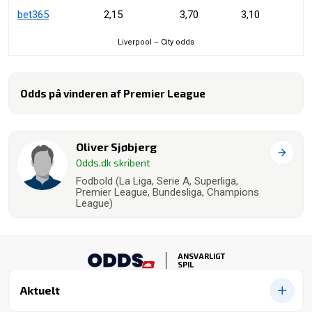
bet365
2,15
3,70
3,10
Liverpool – City odds
Odds på vinderen af Premier League
Oliver Sjøbjerg
Odds.dk skribent
Fodbold (La Liga, Serie A, Superliga,
Premier League, Bundesliga, Champions
League)
ANSVARLIGT
SPIL
Aktuelt