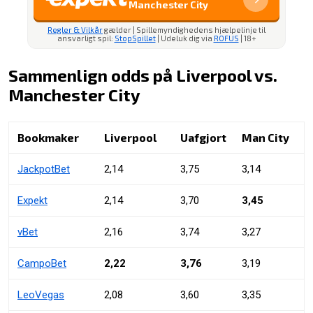
Manchester City
Regler & Vilkår
gælder | Spillemyndighedens hjælpelinje til
ansvarligt spil:
StopSpillet
| Udeluk dig via
ROFUS
| 18+
Sammenlign odds på Liverpool vs.
Manchester City
Bookmaker
Liverpool
Uafgjort
Man City
JackpotBet
2,14
3,75
3,14
Expekt
2,14
3,70
3,45
vBet
2,16
3,74
3,27
CampoBet
2,22
3,76
3,19
LeoVegas
2,08
3,60
3,35