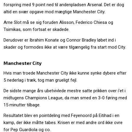
forspring med 9 point ned til andenpladsen Arsenal. Det er dog
altid en svær opgave mod mægtige Manchester City.
Arne Slot må se sig foruden Alisson, Federico Chiesa og
Tsimikas, som fortsat er skadede.
Derudover er Ibrahim Konate og Connor Bradley løbet ind i
skader og formodes ikke at være tilgængelig fra start mod City.
Manchester City
Hvis man troede Manchester City ikke kunne synke dybere efter
5 nederlag i træk, tog man grueligt fejl.
De sidste mange års ubetvivlede mestre satte prikken over i’et i
midtugens Champions League, da man smed en 3-0 føring med
15 minutter tilbage.
Resultatet blev en pointdeling med Feyenoord på Eitihad i en
kamp, der ikke måtte tabes. Krisen er med andre ord ikke ovre
for Pep Guardiola og co.