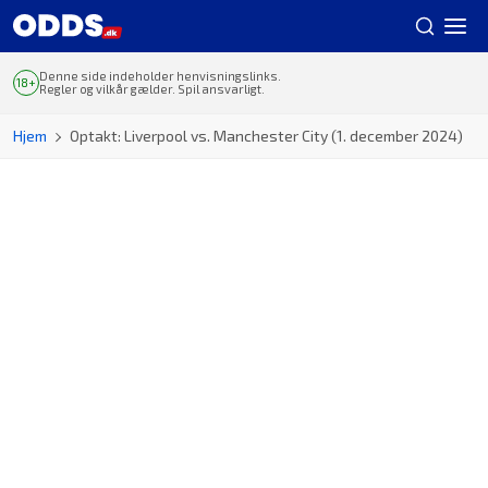
Denne side indeholder henvisningslinks.
Regler og vilkår gælder. Spil ansvarligt.
Hjem
Optakt: Liverpool vs. Manchester City (1. december 2024)