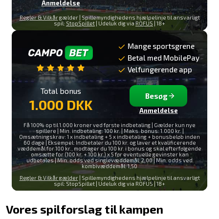
Anmeldelse
Regler & Vilkår
gælder | Spillemyndighedens hjælpelinje til ansvarligt
spil:
StopSpillet
| Udeluk dig via
ROFUS
| 18+
Mange sportsgrene
Betal med MobilePay
Velfungerende app
Total bonus
Besøg
1.000
DKK
Anmeldelse
Få 100% op til 1.000 kroner ved første indbetaling | Gælder kun nye
spillere | Min. indbetaling: 100 kr. | Maks. bonus: 1.000 kr. |
Omsætningskrav: 1 x indbetaling + 5 x indbetaling + bonusbeløb inden
60 dage | Eksempel: Indbetaler du 100 kr. og laver et kvalificerende
væddemål for 100 kr., modtager du 100 kr. i bonus og skal efterfølgende
omsætte for (100 kr. + 100 kr.) x 5 før eventuelle gevinster kan
udbetales | Min. odds ved singlevæddemål: 2,00 | Min. odds ved
kombivæddemål: 1,50
Regler & Vilkår gælder
| Spillemyndighedens hjælpelinje til ansvarligt
spil: StopSpillet | Udeluk dig via ROFUS | 18+
Vores spilforslag til kampen