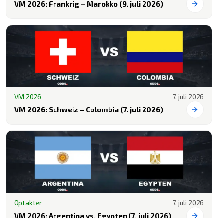
VM 2026: Frankrig – Marokko (9. juli 2026)
VM 2026
7. juli 2026
VM 2026: Schweiz – Colombia (7. juli 2026)
Optakter
7. juli 2026
VM 2026: Argentina vs. Egypten (7. juli 2026)