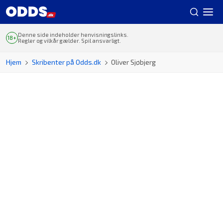
Denne side indeholder henvisningslinks.
Regler og vilkår gælder. Spil ansvarligt.
Hjem
Skribenter på Odds.dk
Oliver Sjøbjerg