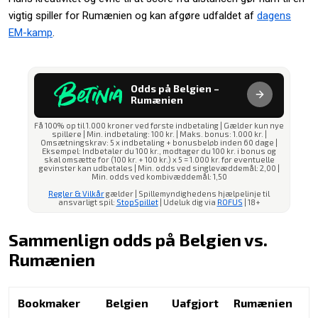
vigtig spiller for Rumænien og kan afgøre udfaldet af
dagens
EM-kamp
.
Odds på Belgien –
Rumænien
Få 100% op til 1.000 kroner ved første indbetaling | Gælder kun nye
spillere | Min. indbetaling: 100 kr. | Maks. bonus: 1.000 kr. |
Omsætningskrav: 5 x indbetaling + bonusbeløb inden 60 dage |
Eksempel: Indbetaler du 100 kr., modtager du 100 kr. i bonus og
skal omsætte for (100 kr. + 100 kr.) x 5 = 1.000 kr. før eventuelle
gevinster kan udbetales | Min. odds ved singlevæddemål: 2,00 |
Min. odds ved kombivæddemål: 1,50
Regler & Vilkår
gælder | Spillemyndighedens hjælpelinje til
ansvarligt spil:
StopSpillet
| Udeluk dig via
ROFUS
| 18+
Sammenlign odds på Belgien vs.
Rumænien
Bookmaker
Belgien
Uafgjort
Rumænien