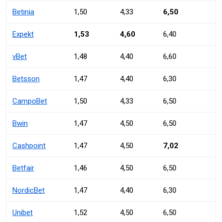
Betinia
1,50
4,33
6,50
Expekt
1,53
4,60
6,40
vBet
1,48
4,40
6,60
Betsson
1,47
4,40
6,30
CampoBet
1,50
4,33
6,50
Bwin
1,47
4,50
6,50
Cashpoint
1,47
4,50
7,02
Betfair
1,46
4,50
6,50
NordicBet
1,47
4,40
6,30
Unibet
1,52
4,50
6,50