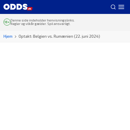
Denne side indeholder henvisningslinks.
Regler og vilkår gælder. Spil ansvarligt.
Hjem
Optakt: Belgien vs. Rumænien (22. juni 2024)