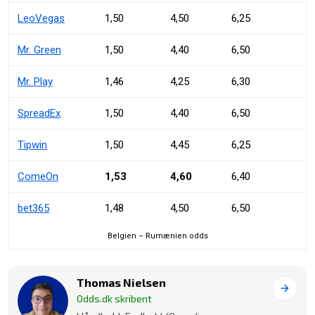
LeoVegas
1,50
4,50
6,25
Mr. Green
1,50
4,40
6,50
Mr. Play
1,46
4,25
6,30
SpreadEx
1,50
4,40
6,50
Tipwin
1,50
4,45
6,25
ComeOn
1,53
4,60
6,40
bet365
1,48
4,50
6,50
Belgien – Rumænien odds
Thomas Nielsen
Odds.dk skribent