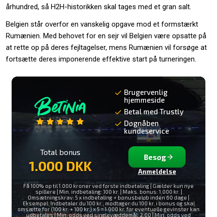
århundred, så H2H-historikken skal tages med et gran salt.
Belgien står overfor en vanskelig opgave mod et formstærkt
Rumænien. Med behovet for en sejr vil Belgien være opsatte på
at rette op på deres fejltagelser, mens Rumænien vil forsøge at
fortsætte deres imponerende effektive start på turneringen.
Brugervenlig
hjemmeside
Betal med Trustly
Døgnåben
kundeservice
Total bonus
Besøg
1.000
DKK
Anmeldelse
Få 100% op til 1.000 kroner ved første indbetaling | Gælder kun nye
spillere | Min. indbetaling: 100 kr. | Maks. bonus: 1.000 kr. |
Omsætningskrav: 5 x indbetaling + bonusbeløb inden 60 dage |
Eksempel: Indbetaler du 100 kr., modtager du 100 kr. i bonus og skal
omsætte for (100 kr. + 100 kr.) x 5 = 1.000 kr. før eventuelle gevinster kan
udbetales | Min. odds ved singlevæddemål: 2,00 | Min. odds ved