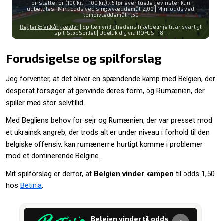
omsætte for (100 kr. + 100 kr.) x 5 før eventuelle gevinster kan
udbetales | Min. odds ved singlevæddemål: 2,00 | Min. odds ved
kombivæddemål: 1,50
Regler & Vilkår gælder
| Spillemyndighedens hjælpelinje til ansvarligt
spil: StopSpillet | Udeluk dig via ROFUS | 18+
Forudsigelse og spilforslag
Jeg forventer, at det bliver en spændende kamp med Belgien, der
desperat forsøger at genvinde deres form, og Rumænien, der
spiller med stor selvtillid.
Med Begliens behov for sejr og Rumænien, der var presset mod
et ukrainsk angreb, der trods alt er under niveau i forhold til den
belgiske offensiv, kan rumænerne hurtigt komme i problemer
mod et dominerende Belgine.
Mit spilforslag er derfor, at
Belgien vinder kampen
til odds 1,50
hos
Betinia
.
Belgien vinder til odds