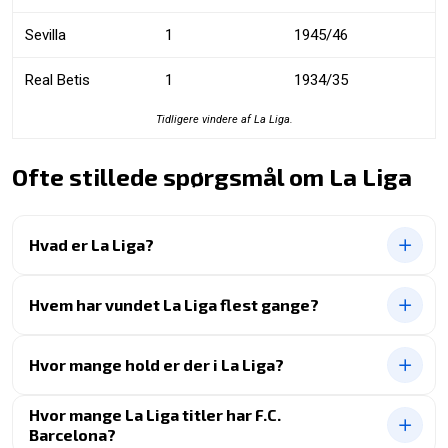
Sevilla
1
1945/46
Real Betis
1
1934/35
Tidligere vindere af La Liga.
Ofte stillede spørgsmål om La Liga
Hvad er La Liga?
Hvem har vundet La Liga flest gange?
Hvor mange hold er der i La Liga?
Hvor mange La Liga titler har F.C.
Barcelona?