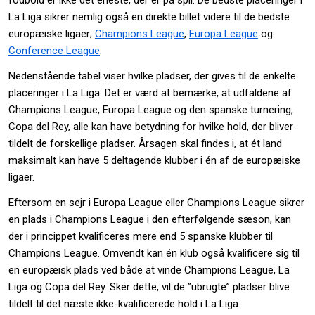
La Liga sikrer nemlig også en direkte billet videre til de bedste
europæiske ligaer;
Champions League
,
Europa League
og
Conference League
.
Nedenstående tabel viser hvilke pladser, der gives til de enkelte
placeringer i La Liga. Det er værd at bemærke, at udfaldene af
Champions League, Europa League og den spanske turnering,
Copa del Rey, alle kan have betydning for hvilke hold, der bliver
tildelt de forskellige pladser. Årsagen skal findes i, at ét land
maksimalt kan have 5 deltagende klubber i én af de europæiske
ligaer.
Eftersom en sejr i Europa League eller Champions League sikrer
en plads i Champions League i den efterfølgende sæson, kan
der i princippet kvalificeres mere end 5 spanske klubber til
Champions League. Omvendt kan én klub også kvalificere sig til
en europæisk plads ved både at vinde Champions League, La
Liga og Copa del Rey. Sker dette, vil de ”ubrugte” pladser blive
tildelt til det næste ikke-kvalificerede hold i La Liga.