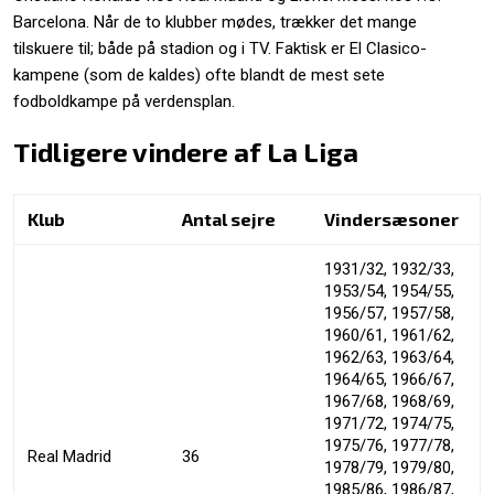
Barcelona. Når de to klubber mødes, trækker det mange
tilskuere til; både på stadion og i TV. Faktisk er El Clasico-
kampene (som de kaldes) ofte blandt de mest sete
fodboldkampe på verdensplan.
Tidligere vindere af La Liga
Klub
Antal sejre
Vindersæsoner
1931/32, 1932/33,
1953/54, 1954/55,
1956/57, 1957/58,
1960/61, 1961/62,
1962/63, 1963/64,
1964/65, 1966/67,
1967/68, 1968/69,
1971/72, 1974/75,
1975/76, 1977/78,
Real Madrid
36
1978/79, 1979/80,
1985/86, 1986/87,