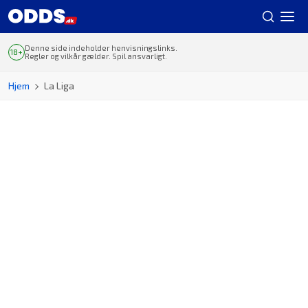
Denne side indeholder henvisningslinks.
Regler og vilkår gælder. Spil ansvarligt.
Hjem
La Liga