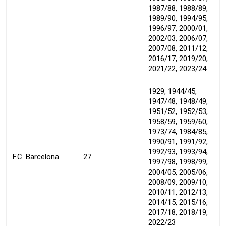
1987/88, 1988/89,
1989/90, 1994/95,
1996/97, 2000/01,
2002/03, 2006/07,
2007/08, 2011/12,
2016/17, 2019/20,
2021/22, 2023/24
1929, 1944/45,
1947/48, 1948/49,
1951/52, 1952/53,
1958/59, 1959/60,
1973/74, 1984/85,
1990/91, 1991/92,
1992/93, 1993/94,
F.C. Barcelona
27
1997/98, 1998/99,
2004/05, 2005/06,
2008/09, 2009/10,
2010/11, 2012/13,
2014/15, 2015/16,
2017/18, 2018/19,
2022/23