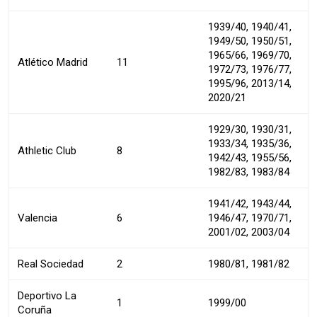
1939/40, 1940/41,
1949/50, 1950/51,
1965/66, 1969/70,
Atlético Madrid
11
1972/73, 1976/77,
1995/96, 2013/14,
2020/21
1929/30, 1930/31,
1933/34, 1935/36,
Athletic Club
8
1942/43, 1955/56,
1982/83, 1983/84
1941/42, 1943/44,
Valencia
6
1946/47, 1970/71,
2001/02, 2003/04
Real Sociedad
2
1980/81, 1981/82
Deportivo La
1
1999/00
Coruña