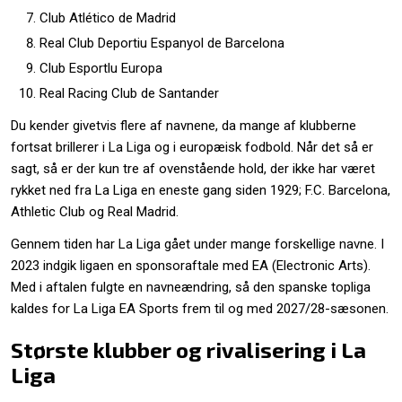
Club Atlético de Madrid
Real Club Deportiu Espanyol de Barcelona
Club Esportlu Europa
Real Racing Club de Santander
Du kender givetvis flere af navnene, da mange af klubberne
fortsat brillerer i La Liga og i europæisk fodbold. Når det så er
sagt, så er der kun tre af ovenstående hold, der ikke har været
rykket ned fra La Liga en eneste gang siden 1929; F.C. Barcelona,
Athletic Club og Real Madrid.
Gennem tiden har La Liga gået under mange forskellige navne. I
2023 indgik ligaen en sponsoraftale med EA (Electronic Arts).
Med i aftalen fulgte en navneændring, så den spanske topliga
kaldes for La Liga EA Sports frem til og med 2027/28-sæsonen.
Største klubber og rivalisering i La
Liga