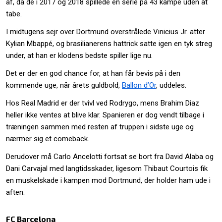
af, da de i 2017 og 2018 spillede en serie på 43 kampe uden at
tabe.
I midtugens sejr over Dortmund overstrålede Vinicius Jr. atter
Kylian Mbappé, og brasilianerens hattrick satte igen en tyk streg
under, at han er klodens bedste spiller lige nu.
Det er der en god chance for, at han får bevis på i den
kommende uge, når årets guldbold,
Ballon d’Or
, uddeles.
Hos Real Madrid er der tvivl ved Rodrygo, mens Brahim Diaz
heller ikke ventes at blive klar. Spanieren er dog vendt tilbage i
træningen sammen med resten af truppen i sidste uge og
nærmer sig et comeback.
Derudover må Carlo Ancelotti fortsat se bort fra David Alaba og
Dani Carvajal med langtidsskader, ligesom Thibaut Courtois fik
en muskelskade i kampen mod Dortmund, der holder ham ude i
aften.
FC Barcelona