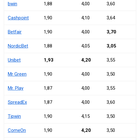
bwin
1,88
4,00
3,60
Cashpoint
1,90
4,10
3,64
Betfair
1,90
4,00
3,70
NordicBet
1,88
4,05
3,05
Unibet
1,93
4,20
3,55
Mr Green
1,90
4,00
3,50
Mr. Play
1,87
4,00
3,55
SpreadEx
1,87
4,00
3,60
Tipwin
1,90
4,15
3,50
ComeOn
1,90
4,20
3,50