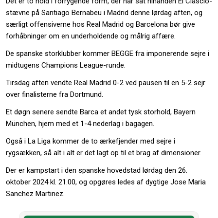
Det er to hold i forrygende form, der har sat hinanden El Clascio-
stævne på Santiago Bernabeu i Madrid denne lørdag aften, og
særligt offensiverne hos Real Madrid og Barcelona bør give
forhåbninger om en underholdende og målrig affære.
De spanske storklubber kommer BEGGE fra imponerende sejre i
midtugens Champions League-runde.
Tirsdag aften vendte Real Madrid 0-2 ved pausen til en 5-2 sejr
over finalisterne fra Dortmund.
Et døgn senere sendte Barca et andet tysk storhold, Bayern
München, hjem med et 1-4 nederlag i bagagen.
Også i La Liga kommer de to ærkefjender med sejre i
rygsækken, så alt i alt er det lagt op til et brag af dimensioner.
Der er kampstart i den spanske hovedstad lørdag den 26.
oktober 2024 kl. 21.00, og opgøres ledes af dygtige Jose Maria
Sanchez Martinez.