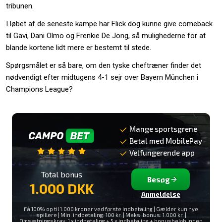
tribunen.
I løbet af de seneste kampe har Flick dog kunne give comeback
til Gavi, Dani Olmo og Frenkie De Jong, så mulighederne for at
blande kortene lidt mere er bestemt til stede.
Spørgsmålet er så bare, om den tyske cheftræner finder det
nødvendigt efter midtugens 4-1 sejr over Bayern München i
Champions League?
Mange sportsgrene
Betal med MobilePay
Velfungerende app
Total bonus
Besøg
1.000
DKK
Anmeldelse
Få 100% op til 1.000 kroner ved første indbetaling | Gælder kun nye
spillere | Min. indbetaling: 100 kr. | Maks. bonus: 1.000 kr. |
Omsætningskrav: 1 x indbetaling + 5 x indbetaling + bonusbeløb inden