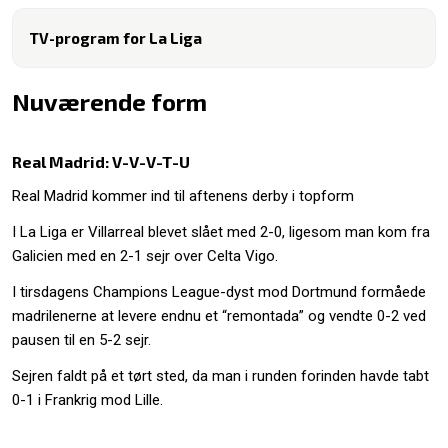
TV-program for La Liga
Nuværende form
Real Madrid: V-V-V-T-U
Real Madrid kommer ind til aftenens derby i topform
I La Liga er Villarreal blevet slået med 2-0, ligesom man kom fra
Galicien med en 2-1 sejr over Celta Vigo.
I tirsdagens Champions League-dyst mod Dortmund formåede
madrilenerne at levere endnu et “remontada” og vendte 0-2 ved
pausen til en 5-2 sejr.
Sejren faldt på et tørt sted, da man i runden forinden havde tabt
0-1 i Frankrig mod Lille.