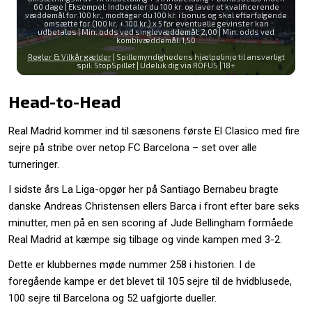
60 dage | Eksempel: Indbetaler du 100 kr. og laver et kvalificerende
væddemål for 100 kr., modtager du 100 kr. i bonus og skal efterfølgende
omsætte for (100 kr. + 100 kr.) x 5 før eventuelle gevinster kan
udbetales | Min. odds ved singlevæddemål: 2,00 | Min. odds ved
kombivæddemål: 1,50
Regler & Vilkår gælder
| Spillemyndighedens hjælpelinje til ansvarligt
spil: StopSpillet | Udeluk dig via ROFUS | 18+
Head-to-Head
Real Madrid kommer ind til sæsonens første El Clasico med fire
sejre på stribe over netop FC Barcelona – set over alle
turneringer.
I sidste års La Liga-opgør her på Santiago Bernabeu bragte
danske Andreas Christensen ellers Barca i front efter bare seks
minutter, men på en sen scoring af Jude Bellingham formåede
Real Madrid at kæmpe sig tilbage og vinde kampen med 3-2.
Dette er klubbernes møde nummer 258 i historien. I de
foregående kampe er det blevet til 105 sejre til de hvidblusede,
100 sejre til Barcelona og 52 uafgjorte dueller.