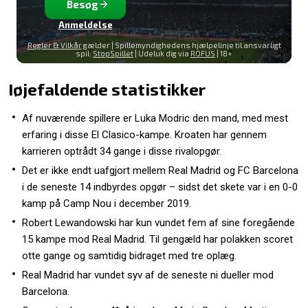
Besøg
Anmeldelse
Regler & Vilkår
gælder | Spillemyndighedens hjælpelinje til ansvarligt
spil:
StopSpillet
| Udeluk dig via
ROFUS
| 18+
Iøjefaldende statistikker
Af nuværende spillere er Luka Modric den mand, med mest
erfaring i disse El Clasico-kampe. Kroaten har gennem
karrieren optrådt 34 gange i disse rivalopgør.
Det er ikke endt uafgjort mellem Real Madrid og FC Barcelona
i de seneste 14 indbyrdes opgør – sidst det skete var i en 0-0
kamp på Camp Nou i december 2019.
Robert Lewandowski har kun vundet fem af sine foregående
15 kampe mod Real Madrid. Til gengæld har polakken scoret
otte gange og samtidig bidraget med tre oplæg.
Real Madrid har vundet syv af de seneste ni dueller mod
Barcelona.