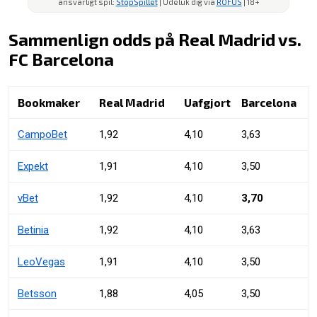
ansvarligt spil:
StopSpillet
| Udeluk dig via
ROFUS
| 18+
Sammenlign odds på Real Madrid vs.
FC Barcelona
Bookmaker
Real Madrid
Uafgjort
Barcelona
CampoBet
1,92
4,10
3,63
Expekt
1,91
4,10
3,50
vBet
1,92
4,10
3,70
Betinia
1,92
4,10
3,63
LeoVegas
1,91
4,10
3,50
Betsson
1,88
4,05
3,50