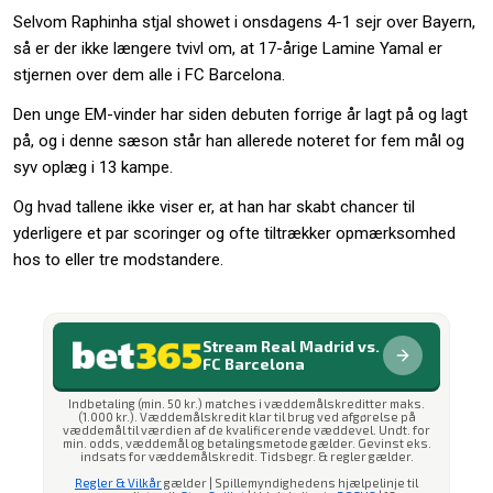
Selvom Raphinha stjal showet i onsdagens 4-1 sejr over Bayern,
så er der ikke længere tvivl om, at 17-årige Lamine Yamal er
stjernen over dem alle i FC Barcelona.
Den unge EM-vinder har siden debuten forrige år lagt på og lagt
på, og i denne sæson står han allerede noteret for fem mål og
syv oplæg i 13 kampe.
Og hvad tallene ikke viser er, at han har skabt chancer til
yderligere et par scoringer og ofte tiltrækker opmærksomhed
hos to eller tre modstandere.
Stream Real Madrid vs.
FC Barcelona
Indbetaling (min. 50 kr.) matches i væddemålskreditter maks.
(1.000 kr.). Væddemålskredit klar til brug ved afgørelse på
væddemål til værdien af de kvalificerende væddevel. Undt. for
min. odds, væddemål og betalingsmetode gælder. Gevinst eks.
indsats for væddemålskredit. Tidsbegr. & regler gælder.
Regler & Vilkår
gælder | Spillemyndighedens hjælpelinje til