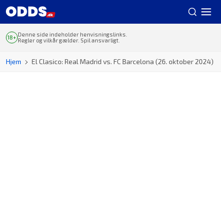
Denne side indeholder henvisningslinks.
Regler og vilkår gælder. Spil ansvarligt.
Hjem
El Clasico: Real Madrid vs. FC Barcelona (26. oktober 2024)