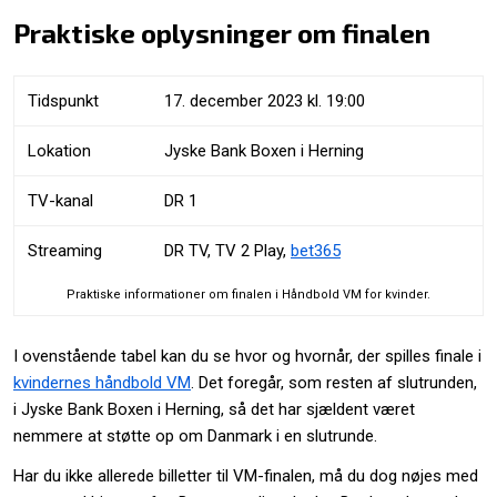
Praktiske oplysninger om finalen
Tidspunkt
17. december 2023 kl. 19:00
Lokation
Jyske Bank Boxen i Herning
TV-kanal
DR 1
Streaming
DR TV, TV 2 Play,
bet365
Praktiske informationer om finalen i Håndbold VM for kvinder.
I ovenstående tabel kan du se hvor og hvornår, der spilles finale i
kvindernes håndbold VM
. Det foregår, som resten af slutrunden,
i Jyske Bank Boxen i Herning, så det har sjældent været
nemmere at støtte op om Danmark i en slutrunde.
Har du ikke allerede billetter til VM-finalen, må du dog nøjes med