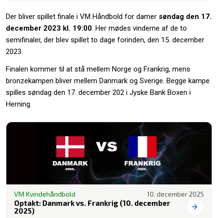
Der bliver spillet finale i VM Håndbold for damer
søndag den 17.
december 2023 kl. 19:00
. Her mødes vinderne af de to
semifinaler, der blev spillet to dage forinden, den 15. december
2023.
Finalen kommer til at stå mellem Norge og Frankrig, mens
bronzekampen bliver mellem Danmark og Sverige. Begge kampe
spilles søndag den 17. december 202 i Jyske Bank Boxen i
Herning.
VM Kvindehåndbold
10. december 2025
Optakt: Danmark vs. Frankrig (10. december
2025)