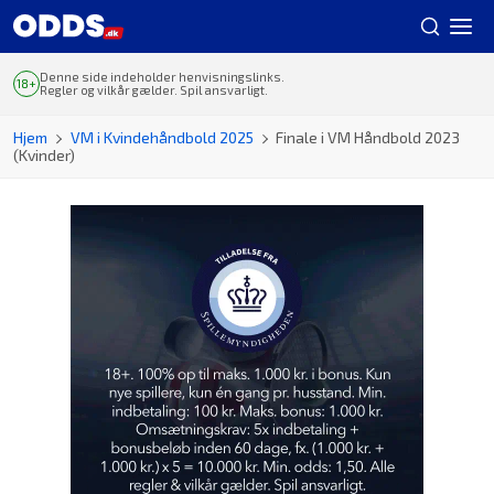
Denne side indeholder henvisningslinks.
Regler og vilkår gælder. Spil ansvarligt.
Hjem
VM i Kvindehåndbold 2025
Finale i VM Håndbold 2023
(Kvinder)