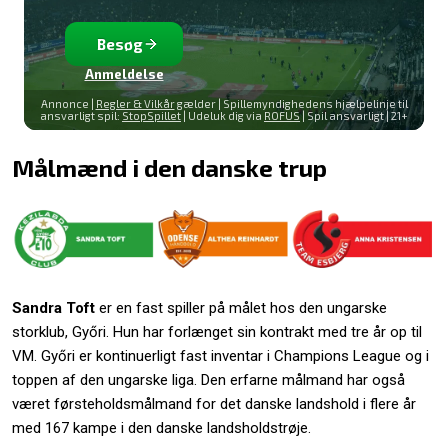
Besøg
Anmeldelse
Annonce |
Regler & Vilkår
gælder | Spillemyndighedens hjælpelinje til
ansvarligt spil:
StopSpillet
| Udeluk dig via
ROFUS
| Spil ansvarligt | 21+
Målmænd i den danske trup
Sandra Toft
er en fast spiller på målet hos den ungarske
storklub, Győri. Hun har forlænget sin kontrakt med tre år op til
VM. Győri er kontinuerligt fast inventar i Champions League og i
toppen af den ungarske liga. Den erfarne målmand har også
været førsteholdsmålmand for det danske landshold i flere år
med 167 kampe i den danske landsholdstrøje.