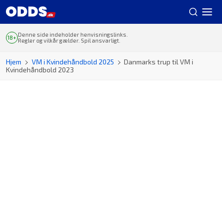
Denne side indeholder henvisningslinks.
Regler og vilkår gælder. Spil ansvarligt.
Hjem
VM i Kvindehåndbold 2025
Danmarks trup til VM i
Kvindehåndbold 2023