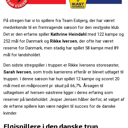
På stregen har vi to spillere fra Team Esbjerg, der har været
medvirkende til en fremragende sæson for den vestjyske klub.
Det er den erfarne spiller
Kathrine Heindahl
med 122 kampe og
252 mål for Danmark og
Rikke Iversen
, der ofte har været
reserve for Danmark, men stadig har spillet 58 kampe med 89
mål for landsholdet.
Den sidste stregspiller i truppen er Rikke Iversens storesøster,
Sarah Iversen
, som trods karrierens efterår er blevet udtaget til
truppen. I denne sæson har hun spillet 12 kampe og scoret 20
mål med en målprocent pr. skud på 66,7%. Årsagen til
udtagelsen af Iversen-søstrene ligger i deres erfaring som
reserver på landsholdet. Jesper Jensen håber derfor, at valget af
de erfarne spillere kan være nøglen til succes for de danske
kvinder.
Fløjspillere i den danske trup