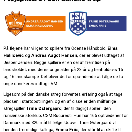
På fløjene har vi igen to spillere fra Odense Håndbold,
Elma
Halilcevic
og
Andrea Aagot Hansen
, der er blevet udtaget af
Jesper Jensen. Begge spillere er en del af fremtiden på
landsholdet, med deres unge alder på 23 år og henholdsvis 15
og 16 landskampe. Det bliver derfor spændende at følge de to
unge danskeres indtog i VM.
Ligesom på den danske streg forventes erfaring også at tage
pladsen i startopstillingen, og en af disse er den målfarlige
stregspiller
Trine Østergaard
, der til dagligt spiller i den
rumænske storklub, CSM Bucuresti. Hun har 165 optrædener for
Danmark med 320 mål til følge. Udover Trine Østergaard vil
hendes fremtidige kollega,
Emma Friis
, der står til at skifte til