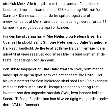
storklub Metz. Alle tre spillere er fast inventar på det danske
landshold, hvor de tilsammen har 393 kampe og 953 mål for
Danmark. Denne sæson har de tre spillere også været
medvirkende til, at Metz fører uden et nederlag i deres første 11
kampe i Frankrigs bedste liga for kvinder.
Fra den hjemlige liga har vi
Mie Højlund
og
Helena Elver
fra
Odense Håndbold, samt
Simone Petersen
og
Julie Scaglione
fra Ikast Håndbold. De fleste af spillerne fra den hjemlige liga er
udset til at være reserver, dog anses Mie Højlund som en af de
faste i opstillingen for Danmark.
Den sidste bagspiller er
Line Haugsted
fra Győri, som mange
håber spiller lige så godt som ved det seneste VM i 2021. Her
blev hun noteret for flest blokerede skud med i alt 19 blokeringer
ved slutrunden. Med sine 81 kampe for landsholdet og fast
inventar hos den ungarske storklub Győri, hvor hendes kollega
Sandra Toft også spiller, kan hun blive en rigtig vigtig spiller under
dette VM for Danmark.