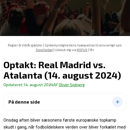
Regler & Vilkår gælder | Spillemyndighedens hjælpelinje til ansvarligt spil:
StopSpillet
| Udeluk dig via
ROFUS
| 18+
Optakt: Real Madrid vs.
Atalanta (14. august 2024)
Opdateret
14. august 2024
Af
Oliver Sjøbjerg
På denne side
Onsdag aften bliver sæsonens første europæiske topkamp
skudt i gang, når fodboldelskere verden over bliver forkælet med