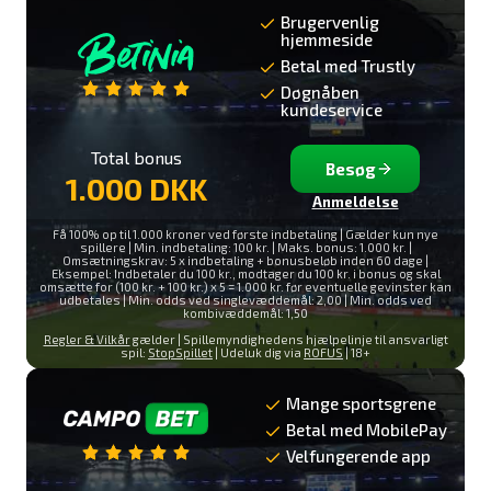
Brugervenlig
hjemmeside
Betal med Trustly
Døgnåben
kundeservice
Total bonus
Besøg
1.000
DKK
Anmeldelse
Få 100% op til 1.000 kroner ved første indbetaling | Gælder kun nye
spillere | Min. indbetaling: 100 kr. | Maks. bonus: 1.000 kr. |
Omsætningskrav: 5 x indbetaling + bonusbeløb inden 60 dage |
Eksempel: Indbetaler du 100 kr., modtager du 100 kr. i bonus og skal
omsætte for (100 kr. + 100 kr.) x 5 = 1.000 kr. før eventuelle gevinster kan
udbetales | Min. odds ved singlevæddemål: 2,00 | Min. odds ved
kombivæddemål: 1,50
Regler & Vilkår
gælder | Spillemyndighedens hjælpelinje til ansvarligt
spil:
StopSpillet
| Udeluk dig via
ROFUS
| 18+
Mange sportsgrene
Betal med MobilePay
Velfungerende app