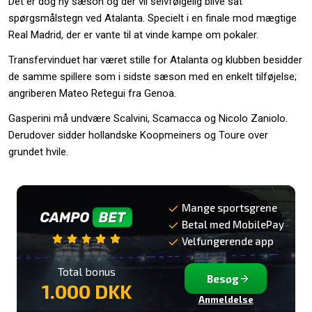
Det er dog ny sæson og der vil selvfølgelig blive sat
spørgsmålstegn ved Atalanta. Specielt i en finale mod mægtige
Real Madrid, der er vante til at vinde kampe om pokaler.
Transfervinduet har været stille for Atalanta og klubben besidder
de samme spillere som i sidste sæson med en enkelt tilføjelse;
angriberen Mateo Retegui fra Genoa.
Gasperini må undvære Scalvini, Scamacca og Nicolo Zaniolo.
Derudover sidder hollandske Koopmeiners og Toure over
grundet hvile.
Mange sportsgrene
Betal med MobilePay
Velfungerende app
Total bonus
Besøg
1.000
DKK
Anmeldelse