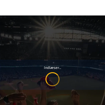
Indlæser...