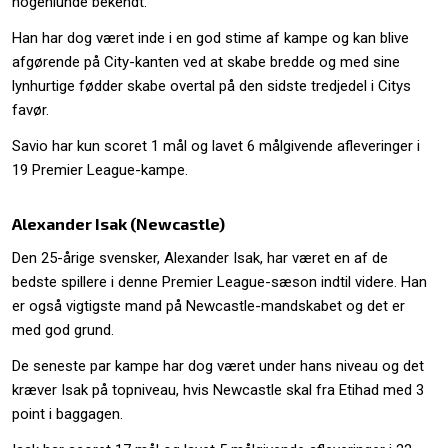
nogenlunde bekendt.
Han har dog været inde i en god stime af kampe og kan blive
afgørende på City-kanten ved at skabe bredde og med sine
lynhurtige fødder skabe overtal på den sidste tredjedel i Citys
favør.
Savio har kun scoret 1 mål og lavet 6 målgivende afleveringer i
19 Premier League-kampe.
Alexander Isak (Newcastle)
Den 25-årige svensker, Alexander Isak, har været en af de
bedste spillere i denne Premier League-sæson indtil videre. Han
er også vigtigste mand på Newcastle-mandskabet og det er
med god grund.
De seneste par kampe har dog været under hans niveau og det
kræver Isak på topniveau, hvis Newcastle skal fra Etihad med 3
point i baggagen.