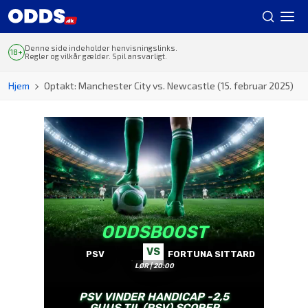
Denne side indeholder henvisningslinks.
Regler og vilkår gælder. Spil ansvarligt.
Hjem
Optakt: Manchester City vs. Newcastle (15. februar 2025)