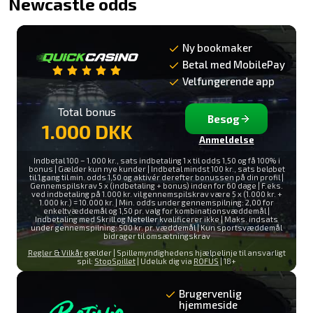
Newcastle odds
Ny bookmaker
Betal med MobilePay
Velfungerende app
Total bonus
Besøg
1.000
DKK
Anmeldelse
Indbetal 100 – 1.000 kr., sats indbetaling 1 x til odds 1,50 og få 100% i
bonus | Gælder kun nye kunder | Indbetal mindst 100 kr., sats beløbet
til 1 gang til min. odds 1,50 og aktivér derefter bonussen på din profil |
Gennemspilskrav 5 x (indbetaling + bonus) inden for 60 dage | F.eks.
ved indbetaling på 1.000 kr. vil gennemspilskrav være 5 x (1.000 kr. +
1.000 kr.) = 10.000 kr. | Min. odds under gennemspilning: 2,00 for
enkeltvæddemål og 1,50 pr. valg for kombinationsvæddemål |
Indbetaling med Skrill og Neteller kvalificerer ikke | Maks. indsats
under gennemspilning: 500 kr. pr. væddemål | Kun sportsvæddemål
bidrager til omsætningskrav
Regler & Vilkår
gælder | Spillemyndighedens hjælpelinje til ansvarligt
spil:
StopSpillet
| Udeluk dig via
ROFUS
| 18+
Brugervenlig
hjemmeside