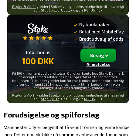
Regler & Vilkår
gælder | Spillemyndighedens hjælpelinje til ansvarligt
spil:
StopSpillet
| Udeluk dig via
ROFUS
| 18+
Ny bookmaker
Betal med MobilePay
Bredt udvalg af odds
Total bonus
Besøg
100
DKK
Anmeldelse
Få 100 kr. kontant ved oprettelse | Opret en konto hos Stake Danmark
og acceptér markedsføring under oprettelsen for at modtage
bonussen | Tilbuddet gælder kun for nye kunder, der har oprettet sig
efter den 1. juni 2026 | Kræver tilmelding til markedsføring | Ingen
indbetalings- eller omsætningskrav gælder
Regler & Vilkår
gælder | Spillemyndighedens hjælpelinje til ansvarligt
spil:
StopSpillet
| Udeluk dig via
ROFUS
| 18+
Forudsigelse og spilforslag
Manchester City er begyndt at få vendt formen og vinde kampe
igen. Det er dog slet ikke på samme overbevisende facon som