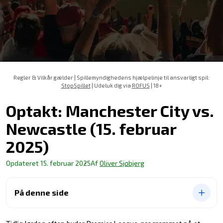
Regler & Vilkår gælder | Spillemyndighedens hjælpelinje til ansvarligt spil:
StopSpillet
| Udeluk dig via
ROFUS
| 18+
Optakt: Manchester City vs.
Newcastle (15. februar
2025)
Opdateret
15. februar 2025
Af
Oliver Sjøbjerg
På denne side