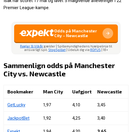
Isak har scoret 17 mål og lavet 5 målgivende afleveringer i 22
Premier League-kampe.
Odds på Manchester
City – Newcastle
Regler & Vilkår
gælder | Spillemyndighedens hjælpelinje til
ansvarligt spil:
StopSpillet
| Udeluk dig via
ROFUS
| 18+
Sammenlign odds på Manchester
City vs. Newcastle
Bookmaker
Man City
Uafgjort
Newcastle
GetLucky
1,97
4,10
3,45
JackpotBet
1,92
4,25
3,40
Expekt
1,94
4,20
3,65