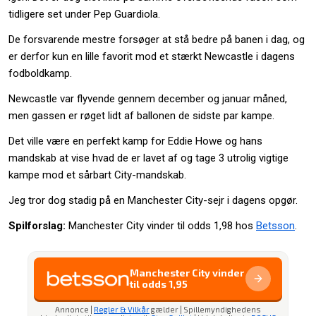
tidligere set under Pep Guardiola.
De forsvarende mestre forsøger at stå bedre på banen i dag, og
er derfor kun en lille favorit mod et stærkt Newcastle i dagens
fodboldkamp.
Newcastle var flyvende gennem december og januar måned,
men gassen er røget lidt af ballonen de sidste par kampe.
Det ville være en perfekt kamp for Eddie Howe og hans
mandskab at vise hvad de er lavet af og tage 3 utrolig vigtige
kampe mod et sårbart City-mandskab.
Jeg tror dog stadig på en Manchester City-sejr i dagens opgør.
Spilforslag:
Manchester City vinder til odds 1,98 hos
Betsson
.
Manchester City vinder
til odds 1,95
Annonce |
Regler & Vilkår
gælder | Spillemyndighedens