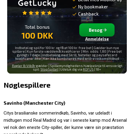
Ny bookmaker
Cashback
Total bonus
Besøg
100
DKK
Anmeldelse
Indbetal og spil for 100 kr. og få et 100 kr. free bet | Gælder kun nye
spillere | Kun første væddemål kvalificerer | Min. odds: 1,80 | Free bet
gyldigt i 7 dage | Indbetaling med Skrill, Neteller og paysafecard
kvalificerer ikke | Kan ikke kombineres med andre velkomsttilbud
Regler & Vilkår
gælder | Spillemyndighedens hjælpelinje til ansvarligt
spil:
StopSpillet
| Udeluk dig via
ROFUS
| 18+
Nøglespillere
Savinho (Manchester City)
Citys brasilianske sommerindkøb, Savinho, var udeladt i
midtugen mod Real Madrid og var i seneste kamp mod Arsenal
vel nok den eneste City-spiller, der kunne være sin præstation