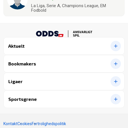
La Liga, Serie A, Champions League, EM
Fodbold
ANSVARLIGT
SPIL
Aktuelt
Bookmakers
Ligaer
Sportsgrene
Kontakt
Cookies
Fortrolighedspolitik