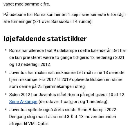
vandt med samme cifre.
På udebane har Roma kun hentet 1 sejr i sine seneste 6 forsøg i
alle turneringer (2-1 over Sassuolo i 14. runde).
Iøjefaldende statistikker
Roma har allerede tabt 9 udekampe i dette kalenderår. Det har
de kun præsteret værre to gange tidligere; 12 nederlag i 2021
og 10 nederlag i 2012.
Juventus har maksimalt indkasseret ét mål i sine 13 seneste
hjemmekampe. Fra 2017 til 2019 oplevede klubben en stime
som denne på 25 hjemmekampe i streg.
Siden 2012 har Juventus slået Roma på eget græs i 10 af 12
Serie A-kampe
(derudover 1 uafgjort og 1 nederlag).
Juventus spillede også årets sidste Serie A-kamp i 2022.
Dengang slog man Lazio med 3-0 d. 13. november inden
afrejse til VM i Qatar.