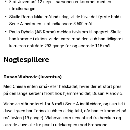
8 af Juventus’ 12 sejre i sæsonen er kommet med en
etmålsmargin.
Skulle Roma lukke mål ind i dag, vil de blive det første hold i
Serie A-historien til at indkassere 3.500 mål.
Paulo Dybala (AS Roma) meldes tvivlsom til opgøret. Skulle
han komme i aktion, vil det være mod den klub han tidligere i
karrieren optrådte 293 gange for og scorede 115 mål.
Nøglespillere
Dusan Vlahovic (Juventus)
Med Chiesa enten små- eller helskadet, hviler der et stort pres
på den lange serber i front hos hjemmeholdet, Dusan Vlahovic.
Vlahovic står noteret for 6 mål i Serie A indtil videre, og i sin tid i
Juve-trøjen har Torino-klubben aldrig tabt, når han er kommet på
måltavlen (19 gange). Vlahovic kom senest ind fra bænken og
sikrede Juve alle tre point i udekampen mod Frosinone.