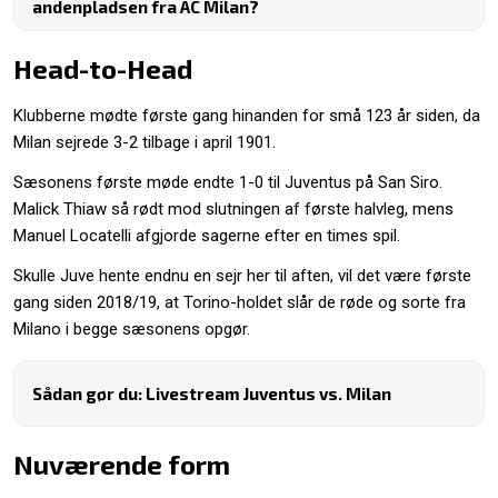
andenpladsen fra AC Milan?
Head-to-Head
Klubberne mødte første gang hinanden for små 123 år siden, da
Milan sejrede 3-2 tilbage i april 1901.
Sæsonens første møde endte 1-0 til Juventus på San Siro.
Malick Thiaw så rødt mod slutningen af første halvleg, mens
Manuel Locatelli afgjorde sagerne efter en times spil.
Skulle Juve hente endnu en sejr her til aften, vil det være første
gang siden 2018/19, at Torino-holdet slår de røde og sorte fra
Milano i begge sæsonens opgør.
Sådan gør du: Livestream Juventus vs. Milan
Nuværende form