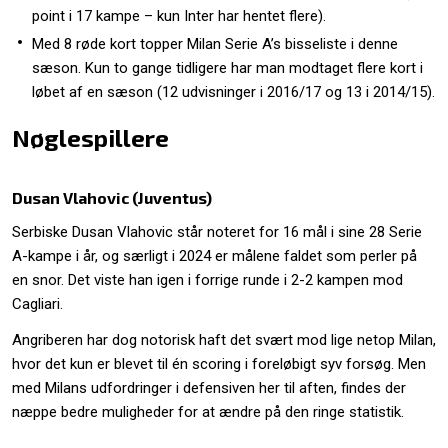
point i 17 kampe – kun Inter har hentet flere).
Med 8 røde kort topper Milan Serie A’s bisseliste i denne
sæson. Kun to gange tidligere har man modtaget flere kort i
løbet af en sæson (12 udvisninger i 2016/17 og 13 i 2014/15).
Nøglespillere
Dusan Vlahovic (Juventus)
Serbiske Dusan Vlahovic står noteret for 16 mål i sine 28 Serie
A-kampe i år, og særligt i 2024 er målene faldet som perler på
en snor. Det viste han igen i forrige runde i 2-2 kampen mod
Cagliari.
Angriberen har dog notorisk haft det svært mod lige netop Milan,
hvor det kun er blevet til én scoring i foreløbigt syv forsøg. Men
med Milans udfordringer i defensiven her til aften, findes der
næppe bedre muligheder for at ændre på den ringe statistik.