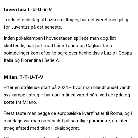
Juventus: T-U-U-V-V
Trods et nederlag til Lazio i midtugen, har det været med pil op
for Juventus på det seneste.
Inden pokalkampen i hovedstaden spillede man dog, lidt
skuffende, uafgjort mod både Torino og Cagliari. De to
pointdelinger kom efter to sejre over henholdsvis Lazio i Coppa
Italia og Fiorentina i Serie A.
Milan: T-T-U-T-V
Efter en strålende start på 2024 – hvor man blandt andet vandt
syv kampe i streg – har april måned været hård ved de røde og
sorte fra Milano.
Først tabte man begge de europæiske kvartfinaler til Roma, og i
mandags var man næstbedst på samtlige parametre, da Inter
strøg afsted med titlen i lokalopgøret.