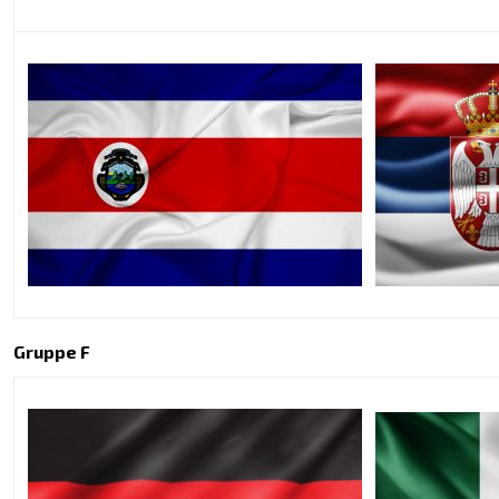
Gruppe F