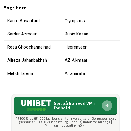
Angribere
Karim Ansarifard
Olympiaos
Sardar Azmoun
Rubin Kazan
Reza Ghoochannejhad
Heerenveen
Alireza Jahanbakhsh
AZ Alkmaar
Mehdi Taremi
Al Gharafa
Spil på Iran ved VM i
fodbold
Få 100 % op til 1.000 kr. i bonus | Kun nye spillere | Bonussen skal
gennemspilles 10 x (indbetaling + bonus) inden for 60 dage |
Minimumindbetaling: 40 kr.