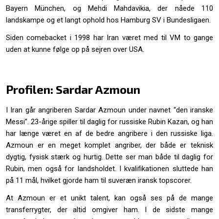
Bayern München, og Mehdi Mahdavikia, der nåede 110
landskampe og et langt ophold hos Hamburg SV i Bundesligaen.
Siden comebacket i 1998 har Iran været med til VM to gange
uden at kunne følge op på sejren over USA.
Profilen: Sardar Azmoun
I Iran går angriberen Sardar Azmoun under navnet “den iranske
Messi”. 23-årige spiller til daglig for russiske Rubin Kazan, og han
har længe været en af de bedre angribere i den russiske liga.
Azmoun er en meget komplet angriber, der både er teknisk
dygtig, fysisk stærk og hurtig. Dette ser man både til daglig for
Rubin, men også for landsholdet. I kvalifikationen sluttede han
på 11 mål, hvilket gjorde ham til suveræn iransk topscorer.
At Azmoun er et unikt talent, kan også ses på de mange
transferrygter, der altid omgiver ham. I de sidste mange