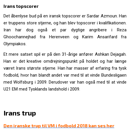
Irans topscorer
Det åbenlyse bud på en iransk topscorer er Sardar Azmoun. Han
er truppens store stjerne, og han blev topscorer i kvalifikationen.
Iran har dog også et par dygtige angribere i Reza
Ghoochannejhad fra Herenveen og Karim Ansarifard fra
Olympiakos.
Et mere satset spil er på den 31-årige anfører Ashkan Dejagah.
Han er det kreative omdrejningspunkt på holdet og har længe
været Irans største stjerne. Han har masser af erfaring fra tysk
fodbold, hvor han blandt andet var med til at vinde Bundesligaen
med Wolfsburg i 2009. Derudover var han også med til at vinde
U21 EM med Tysklands landshold i 2009.
Irans trup
Den iranske trup til VM i fodbold 2018 kan ses her