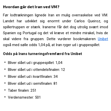
Hvordan går det Iran ved VM?
Før lodtrækningen lignede Iran en mulig overraskelse ved VM.
Landet har udviklet sig enormt under Carlos Queiroz, og
spillertruppen er stærk. Iranerne får det dog utrolig svært imod
Spanien og Portugal og det vil kræve et mindre mirakel, hvis de
skal videre fra gruppen. Dette vurderer bookmakeren
Unibet
også med sølle odds 1,04 på, at Iran ryger ud i gruppespillet.
Odds på Irans turneringsfremfærd fra Unibet
Bliver slået ud i gruppespillet: 1,04
Bliver slået ud i ottendelsfinalen: 12
Bliver slået ud i kvartfinalen: 34
Bliver slået ud i semifinalen: 81
Taber finalen: 251
Verdensmester: 501