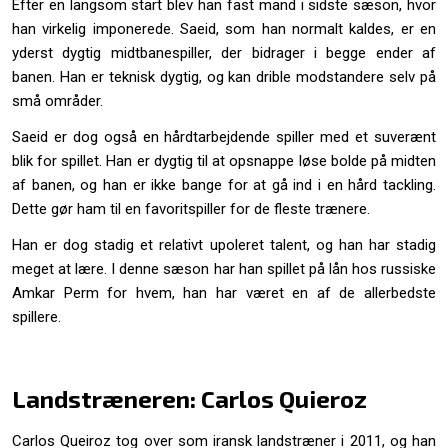
Efter en langsom start blev han fast mand i sidste sæson, hvor
han virkelig imponerede. Saeid, som han normalt kaldes, er en
yderst dygtig midtbanespiller, der bidrager i begge ender af
banen. Han er teknisk dygtig, og kan drible modstandere selv på
små områder.
Saeid er dog også en hårdtarbejdende spiller med et suverænt
blik for spillet. Han er dygtig til at opsnappe løse bolde på midten
af banen, og han er ikke bange for at gå ind i en hård tackling.
Dette gør ham til en favoritspiller for de fleste trænere.
Han er dog stadig et relativt upoleret talent, og han har stadig
meget at lære. I denne sæson har han spillet på lån hos russiske
Amkar Perm for hvem, han har været en af de allerbedste
spillere.
Landstræneren: Carlos Quieroz
Carlos Queiroz tog over som iransk landstræner i 2011, og han