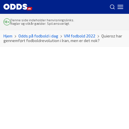
Denne side indeholder henvisningslinks.
Regler og vilkår gælder. Spil ansvarligt.
Hjem
Odds på fodbold i dag
VM fodbold 2022
Quieroz har
gennemført fodboldrevolution i Iran, men er det nok?