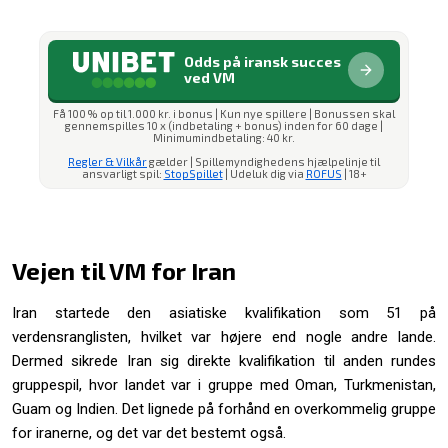
Odds på iransk succes
ved VM
Få 100 % op til 1.000 kr. i bonus | Kun nye spillere | Bonussen skal
gennemspilles 10 x (indbetaling + bonus) inden for 60 dage |
Minimumindbetaling: 40 kr.
Regler & Vilkår
gælder | Spillemyndighedens hjælpelinje til
ansvarligt spil:
StopSpillet
| Udeluk dig via
ROFUS
| 18+
Vejen til VM for Iran
Iran startede den asiatiske kvalifikation som 51 på
verdensranglisten, hvilket var højere end nogle andre lande.
Dermed sikrede Iran sig direkte kvalifikation til anden rundes
gruppespil, hvor landet var i gruppe med Oman, Turkmenistan,
Guam og Indien. Det lignede på forhånd en overkommelig gruppe
for iranerne, og det var det bestemt også.