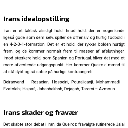
Irans idealopstilling
Iran er et taktisk alsidigt hold. Imod hold, der er nogenlunde
ligeså gode som dem selv, spiller de offensiv og hurtig fodbold i
en 4-2-3-1-formation. Det er et hold, der rykker bolden hurtigt
frem, og de kommer normalt frem til masser af afslutninger.
Imod stærkere hold, som Spanien og Portugal, bliver det med et
mere afventende udgangspunkt. Her kommer Queiroz’ mænd til
at stå dybt og så satse på hurtige kontraangreb.
Beiranvand – Rezaeian, Hosseini, Pouraliganji, Mohammadi –
Ezatolahi, Hajsafi, Jahanbakhsh, Dejagah, Taremi – Azmoun
Irans skader og fravær
Det skabte stor debat i Iran, da Queiroz fravalgte rutinerede Jalal