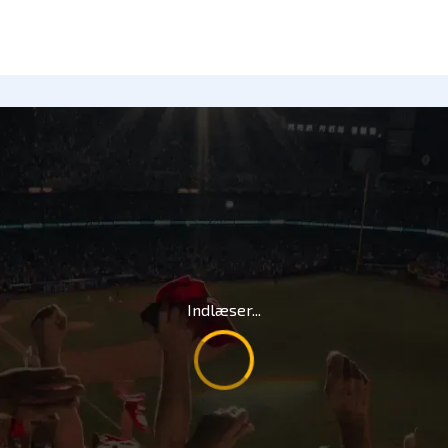
Indlæser...