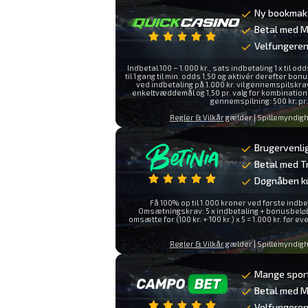
Ny bookmak
Betal med M
Velfungere
Indbetal 100 – 1.000 kr., sats indbetaling 1 x til o
til 1 gang til min. odds 1,50 og aktivér derefter bo
ved indbetaling på 1.000 kr. vil gennemspilskrav 
enkeltvæddemål og 1,50 pr. valg for kombinations
gennemspilning: 500 kr. p
Regler & Vilkår
gælder | Spillemyndighe
Brugervenli
Betal med T
Døgnåben k
Få 100% op til 1.000 kroner ved første indbet
Omsætningskrav: 5 x indbetaling + bonusbeløb i
omsætte for (100 kr. + 100 kr.) x 5 = 1.000 kr. fø
Regler & Vilkår
gælder | Spillemyndighe
Mange spor
Betal med M
Velfungere