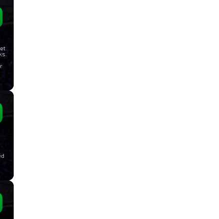
bet
ks.
r
ed