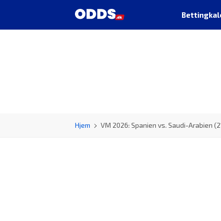
Bettingkal
Hjem
VM 2026: Spanien vs. Saudi-Arabien (21