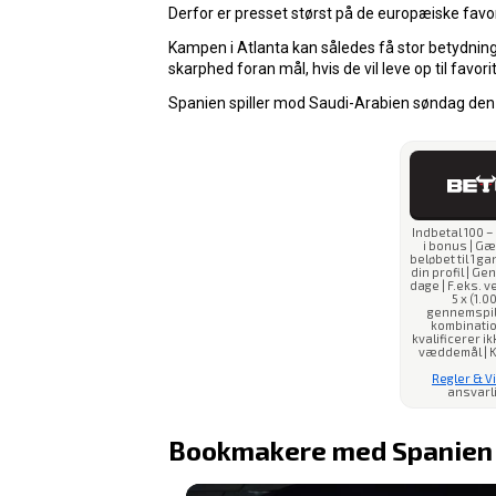
Derfor er presset størst på de europæiske favori
Kampen i Atlanta kan således få stor betydning
skarphed foran mål, hvis de vil leve op til favo
Spanien spiller mod Saudi-Arabien søndag den 
Indbetal 100 – 
i bonus | Gæ
beløbet til 1 g
din profil | G
dage | F.eks. 
5 x (1.0
gennemspiln
kombinatio
kvalificerer i
væddemål | 
Regler & Vi
ansvarli
Bookmakere med Spanien 