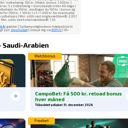
Min. indbetaling: 100 kr. | Maks. bonus: 1.000 kr. |
av: 5 x indbetaling + bonusbeløb inden 60 dage |
dbetaler du 100 kr., modtager du 100 kr. i bonus og
for (100 kr. + 100 kr.) x 5 = 1.000 kr. før eventuelle
 udbetales | Min. odds ved singlevæddemål: 2,00 |
Min. odds ved kombivæddemål: 1,50
lkår
gælder | Spillemyndighedens hjælpelinje til
gt spil:
StopSpillet
| Udeluk dig via
ROFUS
| 18+
 – Saudi-Arabien
Matchbonus
CampoBet: Få 500 kr. reload bonus
hver måned
Tilbuddet udløber 31. december 2026
Freebet