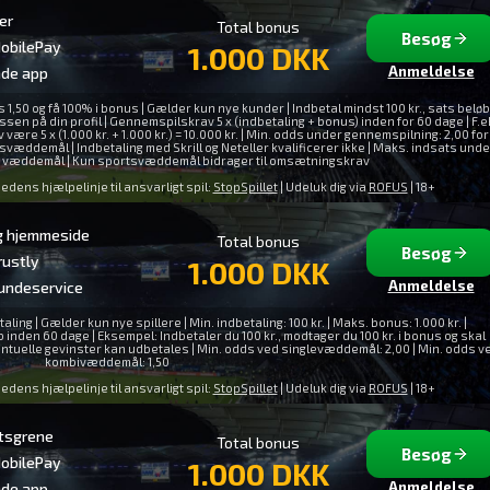
er
Total bonus
Besøg
obilePay
1.000
DKK
Anmeldelse
nde app
dds 1,50 og få 100% i bonus | Gælder kun nye kunder | Indbetal mindst 100 kr., sats belø
nussen på din profil | Gennemspilskrav 5 x (indbetaling + bonus) inden for 60 dage | F.e
være 5 x (1.000 kr. + 1.000 kr.) = 10.000 kr. | Min. odds under gennemspilning: 2,00 for
væddemål | Indbetaling med Skrill og Neteller kvalificerer ikke | Maks. indsats unde
r. væddemål | Kun sportsvæddemål bidrager til omsætningskrav
dens hjælpelinje til ansvarligt spil:
StopSpillet
| Udeluk dig via
ROFUS
| 18+
g hjemmeside
Total bonus
Besøg
rustly
1.000
DKK
Anmeldelse
undeservice
aling | Gælder kun nye spillere | Min. indbetaling: 100 kr. | Maks. bonus: 1.000 kr. |
nden 60 dage | Eksempel: Indbetaler du 100 kr., modtager du 100 kr. i bonus og skal
r eventuelle gevinster kan udbetales | Min. odds ved singlevæddemål: 2,00 | Min. odds v
kombivæddemål: 1,50
dens hjælpelinje til ansvarligt spil:
StopSpillet
| Udeluk dig via
ROFUS
| 18+
tsgrene
Total bonus
Besøg
obilePay
1.000
DKK
Anmeldelse
nde app