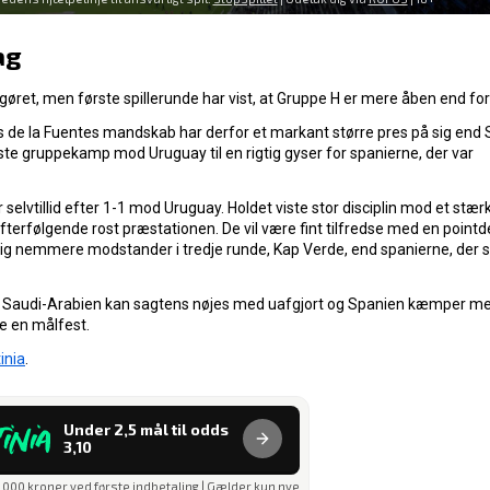
ag
opgøret, men første spillerunde har vist, at Gruppe H er mere åben end fo
de la Fuentes mandskab har derfor et markant større pres på sig end 
ste gruppekamp mod Uruguay til en rigtig gyser for spanierne, der var
lvtillid efter 1-1 mod Uruguay. Holdet viste stor disciplin mod et stær
erfølgende rost præstationen. De vil være fint tilfredse med en pointd
g nemmere modstander i tredje runde, Kap Verde, end spanierne, der s
ten. Saudi-Arabien kan sagtens nøjes med uafgjort og Spanien kæmper me
pe en målfest.
inia
.
Under 2,5 mål til odds
3,10
 1.000 kroner ved første indbetaling | Gælder kun nye