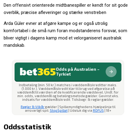
Den offensivt orienterede midtbanespiller er kendt for sit gode
overblik, præcise afleveringer og stærke venstreben
Arda Güler evner at afgøre kampe og er også utrolig
komfortabel i de små rum foran modstanderens forsvar, som
bliver vigtigt i dagens kamp mod et velorganiseret australsk
mandskab.
Odds på Australien –
Tyrkiet
Indbetaling (min. 50 kr.) matches i væddemålskreditter maks.
(1.000 kr.). Væddemålskredit klar til brug ved afgørelse på
væddemål til værdien af de kvalificerende væddevel. Undt. for
min. odds, væddemål og betalingsmetode gælder. Gevinst eks.
indsats for væddemålskredit. Tidsbegr. & regler gælder.
Regler & Vilkår
gælder | Spillemyndighedens hjælpelinje til
ansvarligt spil:
StopSpillet
| Udeluk dig via
ROFUS
| 18+
Oddsstatistik