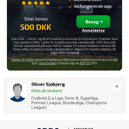
Velfungerende app
Total bonus
Besøg
500
DKK
Anmeldelse
Sats 100 – 500 kr. og få et freebet svarende til indsatsen | Gælder kun
nye spillere | Min. odds for kvalificerende væddemål: 1,80 | Kun det
første væddemål på over 100 kr. tæller | Freebet tildeles senest 48
timer efter kvalificerende væddemål er afgjort | Freebet udløber 30
dage efter tildeling
Regler & Vilkår
gælder | Spillemyndighedens hjælpelinje til ansvarligt
spil:
StopSpillet
| Udeluk dig via
ROFUS
| 18+
Oliver Sjøbjerg
Odds.dk skribent
Fodbold (La Liga, Serie A, Superliga,
Premier League, Bundesliga, Champions
League)