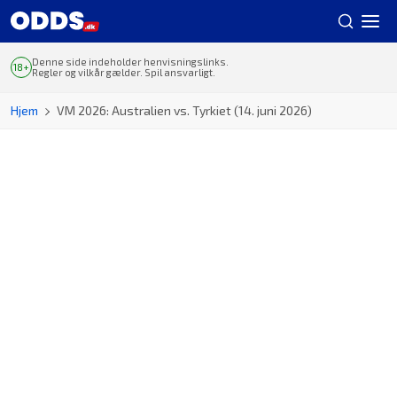
Denne side indeholder henvisningslinks.
Regler og vilkår gælder. Spil ansvarligt.
Hjem
VM 2026: Australien vs. Tyrkiet (14. juni 2026)