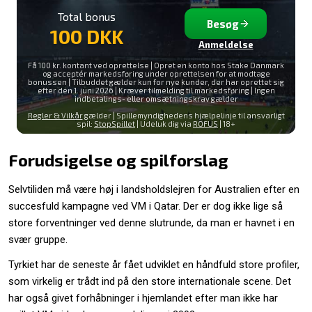
Total bonus
Besøg
100
DKK
Anmeldelse
Få 100 kr. kontant ved oprettelse | Opret en konto hos Stake Danmark
og acceptér markedsføring under oprettelsen for at modtage
bonussen | Tilbuddet gælder kun for nye kunder, der har oprettet sig
efter den 1. juni 2026 | Kræver tilmelding til markedsføring | Ingen
indbetalings- eller omsætningskrav gælder
Regler & Vilkår
gælder | Spillemyndighedens hjælpelinje til ansvarligt
spil:
StopSpillet
| Udeluk dig via
ROFUS
| 18+
Forudsigelse og spilforslag
Selvtiliden må være høj i landsholdslejren for Australien efter en
succesfuld kampagne ved VM i Qatar. Der er dog ikke lige så
store forventninger ved denne slutrunde, da man er havnet i en
svær gruppe.
Tyrkiet har de seneste år fået udviklet en håndfuld store profiler,
som virkelig er trådt ind på den store internationale scene. Det
har også givet forhåbninger i hjemlandet efter man ikke har