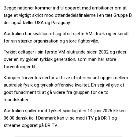
Begge nationer kommer ind til opgøret med ambitioner om at
tage et vigtigt skridt mod ottendedelsfinalerne i en tæt Gruppe D,
der også tæller USA og Paraguay.
Australien har kvalificeret sig til sit sjette VM i træk og er kendt
for sin stærke organisation og store fightervilje.
Tyrkiet deltager i sin første VM-slutrunde siden 2002 og råder
over en ny gylden tyrkisk generation, som man har store
forventninger til.
Kampen forventes derfor at blive et interessant opgør mellem
australsk fysik og tyrkisk offensive kvalitet. En sejr vil give et
godt funadment til at gå videre fra gruppen for de to
mandskaber.
Australien spiller mod Tyrkiet søndag den 14. juni 2026 klkken
06:00 dansk tid. I Danmark kan vi se med i TV på DR 1 og
streame opgøret på DR TV.