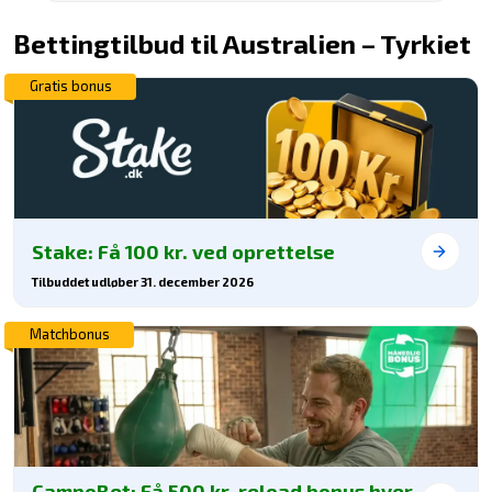
Bettingtilbud til Australien – Tyrkiet
Gratis bonus
Stake: Få 100 kr. ved oprettelse
Tilbuddet udløber 31. december 2026
Matchbonus
CampoBet: Få 500 kr. reload bonus hver