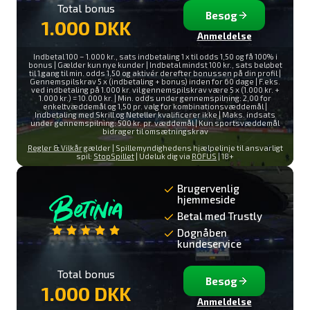
Total bonus
Besøg
1.000
DKK
Anmeldelse
Indbetal 100 – 1.000 kr., sats indbetaling 1 x til odds 1,50 og få 100% i
bonus | Gælder kun nye kunder | Indbetal mindst 100 kr., sats beløbet
til 1 gang til min. odds 1,50 og aktivér derefter bonussen på din profil |
Gennemspilskrav 5 x (indbetaling + bonus) inden for 60 dage | F.eks.
ved indbetaling på 1.000 kr. vil gennemspilskrav være 5 x (1.000 kr. +
1.000 kr.) = 10.000 kr. | Min. odds under gennemspilning: 2,00 for
enkeltvæddemål og 1,50 pr. valg for kombinationsvæddemål |
Indbetaling med Skrill og Neteller kvalificerer ikke | Maks. indsats
under gennemspilning: 500 kr. pr. væddemål | Kun sportsvæddemål
bidrager til omsætningskrav
Regler & Vilkår
gælder | Spillemyndighedens hjælpelinje til ansvarligt
spil:
StopSpillet
| Udeluk dig via
ROFUS
| 18+
Brugervenlig
hjemmeside
Betal med Trustly
Døgnåben
kundeservice
Total bonus
Besøg
1.000
DKK
Anmeldelse