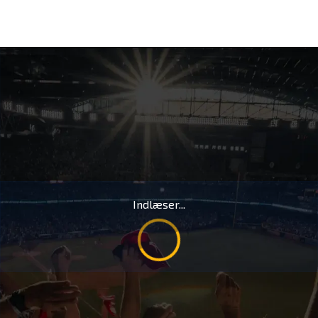
Indlæser...