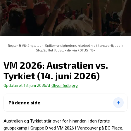
Regler & Vilkår gælder | Spillemyndighedens hjælpelinje til ansvarligt spil:
StopSpillet
| Udeluk dig via
ROFUS
| 18+
VM 2026: Australien vs.
Tyrkiet (14. juni 2026)
Opdateret
13. juni 2026
Af
Oliver Sjøbjerg
På denne side
Australien og Tyrkiet står over for hinanden i den første
gruppekamp i Gruppe D ved VM 2026 i Vancouver på BC Place.