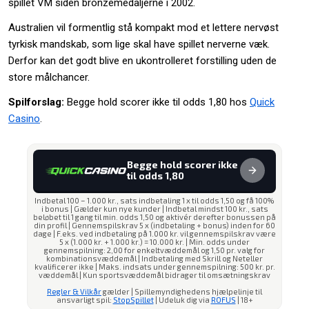
spillet VM siden bronzemedaljerne i 2002.
Australien vil formentlig stå kompakt mod et lettere nervøst
tyrkisk mandskab, som lige skal have spillet nerverne væk.
Derfor kan det godt blive en ukontrolleret forstilling uden de
store målchancer.
Spilforslag:
Begge hold scorer ikke til odds 1,80 hos
Quick
Casino
.
Begge hold scorer ikke
til odds 1,80
Indbetal 100 – 1.000 kr., sats indbetaling 1 x til odds 1,50 og få 100%
i bonus | Gælder kun nye kunder | Indbetal mindst 100 kr., sats
beløbet til 1 gang til min. odds 1,50 og aktivér derefter bonussen på
din profil | Gennemspilskrav 5 x (indbetaling + bonus) inden for 60
dage | F.eks. ved indbetaling på 1.000 kr. vil gennemspilskrav være
5 x (1.000 kr. + 1.000 kr.) = 10.000 kr. | Min. odds under
gennemspilning: 2,00 for enkeltvæddemål og 1,50 pr. valg for
kombinationsvæddemål | Indbetaling med Skrill og Neteller
kvalificerer ikke | Maks. indsats under gennemspilning: 500 kr. pr.
væddemål | Kun sportsvæddemål bidrager til omsætningskrav
Regler & Vilkår
gælder | Spillemyndighedens hjælpelinje til
ansvarligt spil:
StopSpillet
| Udeluk dig via
ROFUS
| 18+