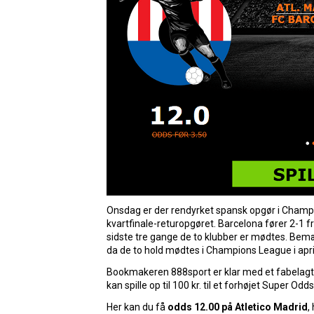
Onsdag er der rendyrket spansk opgør i Champ
kvartfinale-returopgøret. Barcelona fører 2-1 fr
sidste tre gange de to klubber er mødtes. Bemæ
da de to hold mødtes i Champions League i apri
Bookmakeren 888sport er klar med et fabelagtig
kan spille op til 100 kr. til et forhøjet Super O
Her kan du få
odds 12.00 på Atletico Madrid
,