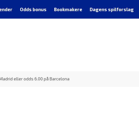
ender
Odds bonus
Bookmakere
Dagens spilforslag
Madrid eller odds 6.00 på Barcelona