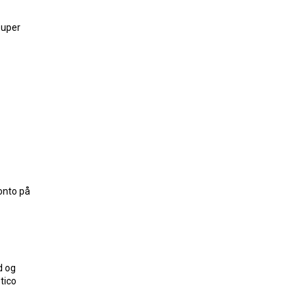
super
konto på
d og
tico