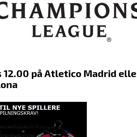
 12.00 på Atletico Madrid elle
lona