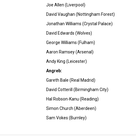
Joe Allen (Liverpool)
David Vaughan (Nottingham Forest)
Jonathan Williams (Crystal Palace)
David Edwards (Wolves)
George Williams (Fulham)
Aaron Ramsey (Arsenal)
Andy King (Leicester)
Angreb:
Gareth Bale (Real Madrid)
David Cotterill (Birmingham City)
Hal Robson-Kanu (Reading)
Simon Church (Aberdeen)
Sam Vokes (Burnley)