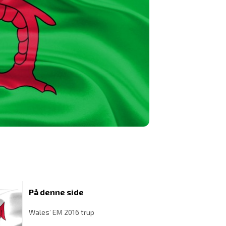
På denne side
Wales’ EM 2016 trup