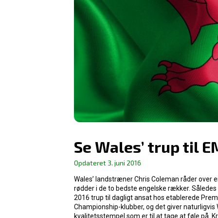
Se Wales’ trup til E
Opdateret
3. juni 2016
Wales’ landstræner Chris Coleman råder over e
rødder i de to bedste engelske rækker. Således 
2016 trup til dagligt ansat hos etablerede Pre
Championship-klubber, og det giver naturligvis 
kvalitetsstempel som er til at tage at føle på. 