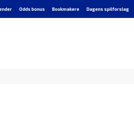
ender
Odds bonus
Bookmakere
Dagens spilforslag