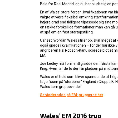
Bale fra Real Madrid, og du har pludselig en pot
En af Wales’ store forcer i kvalifikationen var 
valgte at være fleksibel omkring startformation
højere grad end tidligere tilpassede sig sine m
en række forskellige formationer man kan gå ud
at spå om en fast startopstilling.
Uanset hvordan Wales stiller op, skal meget a
også gjorde i kvalifikationen – for der har ikk
angriberen Hal Robson-Kanu scorede blot ét mål i
EM.
Joe Ledley må formentlig sidde den første kam
King. Hvem af de to der får pladsen på midtbane
Wales er et hold som bliver spændende at følge 
tage fusen på “storebror” England i Gruppe B. H
Wales som gruppevinder.
Se vinderodds på EM-grupperne her
Wales’ EM 2016 trup