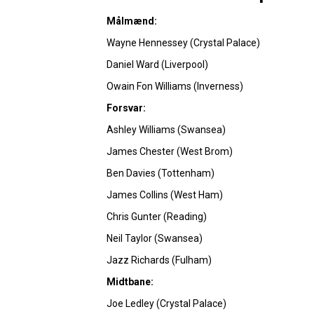
Målmænd:
Wayne Hennessey (Crystal Palace)
Daniel Ward (Liverpool)
Owain Fon Williams (Inverness)
Forsvar:
Ashley Williams (Swansea)
James Chester (West Brom)
Ben Davies (Tottenham)
James Collins (West Ham)
Chris Gunter (Reading)
Neil Taylor (Swansea)
Jazz Richards (Fulham)
Midtbane:
Joe Ledley (Crystal Palace)