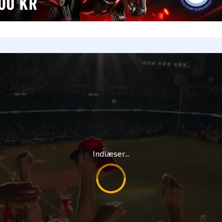
Indlæser...