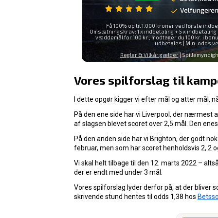
Velfungere
Få 100% op til 1.000 kroner ved første indbet
Omsætningskrav: 1 x indbetaling + 5 x indbetaling
væddemål for 100 kr., modtager du 100 kr. i bonu
udbetales | Min. odds v
Regler & Vilkår gælder
| Spillemyndigh
Vores spilforslag til kam
I dette opgør kigger vi efter mål og atter mål, 
På den ene side har vi Liverpool, der nærmest a
af slagsen blevet scoret over 2,5 mål. Den ene
På den anden side har vi Brighton, der godt nok
februar, men som har scoret henholdsvis 2, 2 o
Vi skal helt tilbage til den 12. marts 2022 – al
der er endt med under 3 mål.
Vores spilforslag lyder derfor på, at der bliver 
skrivende stund hentes til odds 1,38 hos
Betss