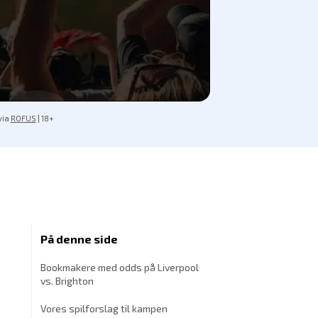
via
ROFUS
| 18+
På denne side
Bookmakere med odds på Liverpool
vs. Brighton
Vores spilforslag til kampen