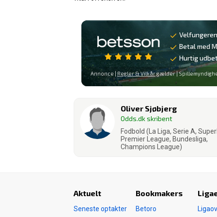
Velfungere
Betal med M
Hurtig udbe
Annonce |
Regler & Vilkår
gælder | Spillemyndighed
Oliver Sjøbjerg
Odds.dk skribent
Fodbold (La Liga, Serie A, Superl
Premier League, Bundesliga,
Champions League)
Aktuelt
Bookmakers
Liga
Seneste optakter
Betoro
Ligaov