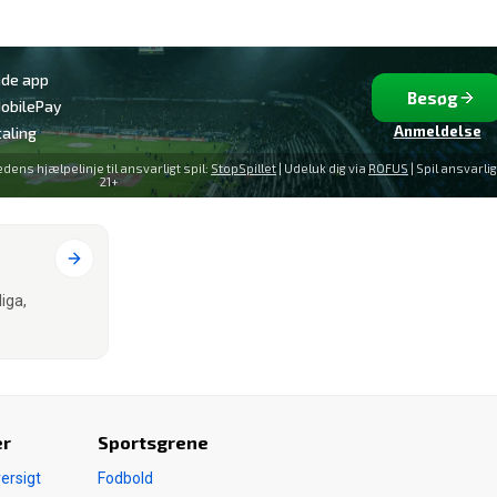
nde app
Besøg
obilePay
Anmeldelse
taling
ens hjælpelinje til ansvarligt spil:
StopSpillet
| Udeluk dig via
ROFUS
| Spil ansvarligt
21+
iga,
er
Sportsgrene
ersigt
Fodbold