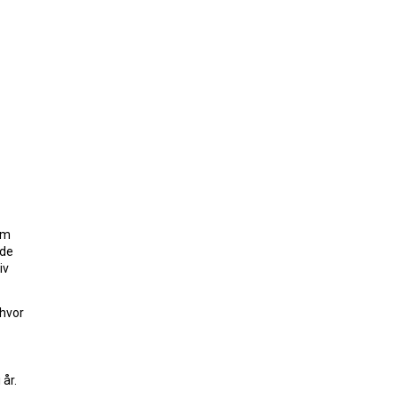
om
 de
iv
 hvor
 år.