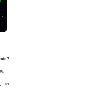
nde
n
este 7
18.
ighton,