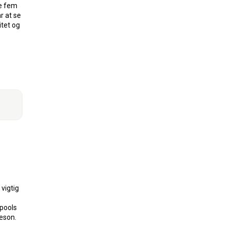
te fem
r at se
itet og
vigtig
rpools
sæson.