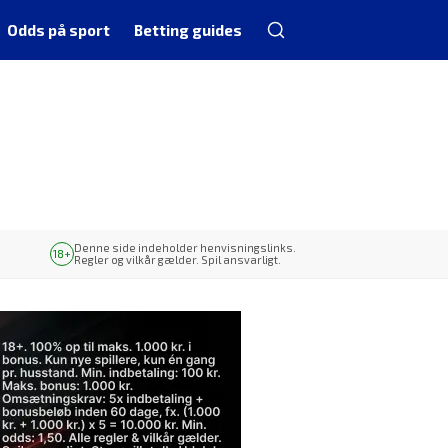
Odds på sport
Betting guides
Denne side indeholder henvisningslinks.
Regler og vilkår gælder. Spil ansvarligt.