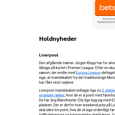
Annonce
hjælpelinje ti
Holdnyheder
Liverpool
Den afgående træner Jürgen Klopp har for alvor
tilbage på kortet i Premier League. Efter en sk
sæson, der endte med
Europa League
-deltage
sige, at mandskabet fra det traditionsrige Mers
har fået vind i sejlene.
Liverpool-mandskabet indtager lige nu
2. plads
engelske række
, hvor de er á point med førerho
De har dog Manchester City lige bag sig med 63
pladsen. Der er derfor hver weekend pres på Li
skal sikre tre point, hvis de vil sige ordentligt far
indflydelsesrige og karismatiske cheftræner Jü