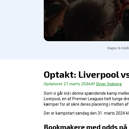
Regler & Vilkå
Optakt: Liverpool v
Opdateret
27. marts 2024
Af
Oliver Sjøbjerg
Som vi går ind i denne spændende kamp mellem L
Liverpool, en af Premier Leagues helt tunge dre
kæmper for at sikre deres placering i midten af ​​
Der er kampstart søndag den 31. marts 2024 k
Bookmakere med odds på L