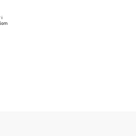
 i
 Som