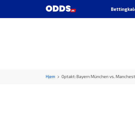
Bettingkal
Hjem
Optakt: Bayern München vs. Manchest