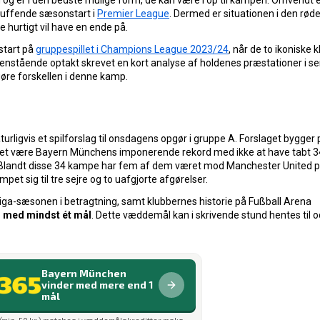
og er i den bedste mulige form, de kan være i op til kampen. Omvendt e
skuffende sæsonstart i
Premier League
. Dermed er situationen i den røde
 hurtigt vil have en ende på.
start på
gruppespillet i Champions League 2023/24
, når de to ikoniske 
enstående optakt skrevet en kort analyse af holdenes præstationer i s
gøre forskellen i denne kamp.
rligvis et spilforslag til onsdagens opgør i gruppe A. Forslaget bygger 
kket være Bayern Münchens imponerende rekord med ikke at have tabt 3
Blandt disse 34 kampe har fem af dem været mod Manchester United 
t sig til tre sejre og to uafgjorte afgørelser.
ga-sæsonen i betragtning, samt klubbernes historie på Fußball Arena
 med mindst ét mål
. Dette væddemål kan i skrivende stund hentes til 
Bayern München
vinder med mere end 1
mål