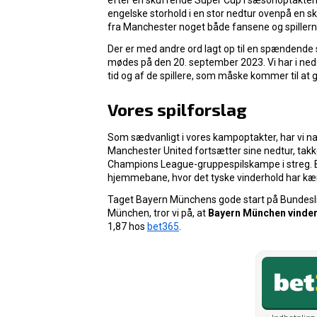
efter en skuffende Super Cup i sæsonoptakten 
engelske storhold i en stor nedtur ovenpå en 
fra Manchester noget både fansene og spillerne
Der er med andre ord lagt op til en spændende 
mødes på den 20. september 2023. Vi har i ned
tid og af de spillere, som måske kommer til at 
Vores spilforslag
Som sædvanligt i vores kampoptakter, har vi natu
Manchester United fortsætter sine nedtur, ta
Champions League-gruppespilskampe i streg. 
hjemmebane, hvor det tyske vinderhold har kæmpe
Taget Bayern Münchens gode start på Bundesli
München, tror vi på, at
Bayern München vinder
1,87 hos
bet365
.