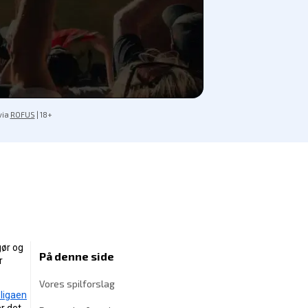
via
ROFUS
| 18+
gør og
På denne side
r
Vores spilforslag
ligaen