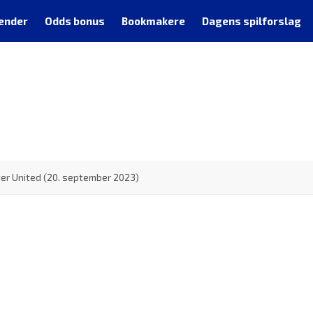
ender
Odds bonus
Bookmakere
Dagens spilforslag
er United (20. september 2023)