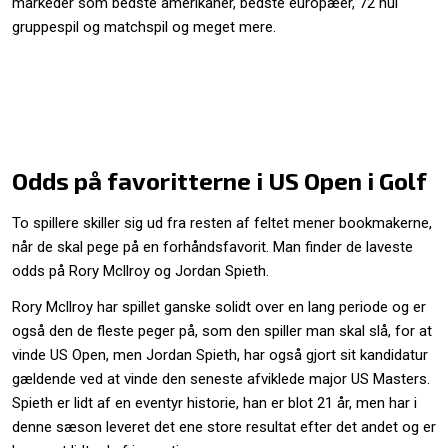
markeder som bedste amerikaner, bedste europæer, 72 hul
gruppespil og matchspil og meget mere.
Odds på favoritterne i US Open i Golf
To spillere skiller sig ud fra resten af feltet mener bookmakerne,
når de skal pege på en forhåndsfavorit. Man finder de laveste
odds på Rory Mcllroy og Jordan Spieth.
Rory Mcllroy har spillet ganske solidt over en lang periode og er
også den de fleste peger på, som den spiller man skal slå, for at
vinde US Open, men Jordan Spieth, har også gjort sit kandidatur
gældende ved at vinde den seneste afviklede major US Masters.
Spieth er lidt af en eventyr historie, han er blot 21 år, men har i
denne sæson leveret det ene store resultat efter det andet og er