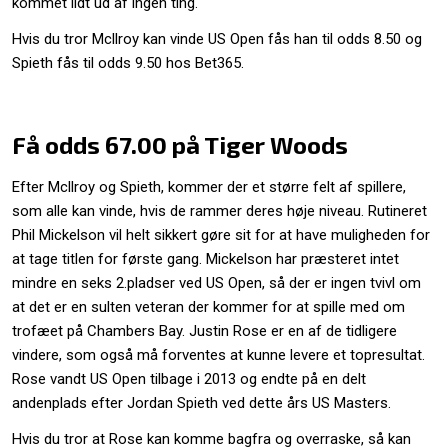
kommet lidt ud af ingen ting.
Hvis du tror Mcllroy kan vinde US Open fås han til odds 8.50 og
Spieth fås til odds 9.50 hos Bet365.
Få odds 67.00 på Tiger Woods
Efter Mcllroy og Spieth, kommer der et større felt af spillere,
som alle kan vinde, hvis de rammer deres høje niveau. Rutineret
Phil Mickelson vil helt sikkert gøre sit for at have muligheden for
at tage titlen for første gang. Mickelson har præsteret intet
mindre en seks 2.pladser ved US Open, så der er ingen tvivl om
at det er en sulten veteran der kommer for at spille med om
trofæet på Chambers Bay. Justin Rose er en af de tidligere
vindere, som også må forventes at kunne levere et topresultat.
Rose vandt US Open tilbage i 2013 og endte på en delt
andenplads efter Jordan Spieth ved dette års US Masters.
Hvis du tror at Rose kan komme bagfra og overraske, så kan