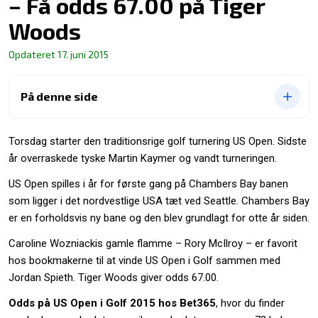
– Få odds 67.00 på Tiger
Woods
Opdateret
17. juni 2015
På denne side
Torsdag starter den traditionsrige golf turnering US Open. Sidste
år overraskede tyske Martin Kaymer og vandt turneringen.
US Open spilles i år for første gang på Chambers Bay banen
som ligger i det nordvestlige USA tæt ved Seattle. Chambers Bay
er en forholdsvis ny bane og den blev grundlagt for otte år siden.
Caroline Wozniackis gamle flamme – Rory McIlroy – er favorit
hos bookmakerne til at vinde US Open i Golf sammen med
Jordan Spieth. Tiger Woods giver odds 67.00.
Odds på US Open i Golf 2015 hos Bet365
, hvor du finder