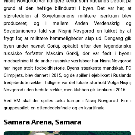
Nisnij Novgorod var tidligere kendt som Ruslands Detroit på
grund af den heftige bilindustri i byen. Det var her, at
størstedelen af Sovjetunionens militære isenkram blev
produceret, og i mellem Anden Verdenskrig og
Sovjetunionens fald var Nisjnij Novgorod en lukket by af
frygt for, at militære hemmeligheder slap ud. Dengang gik
byen under navnet Gorkij, opkaldt efter den legendariske
russiske forfatter Maksim Gorkij, der var født i byen.
I
modsætning til de andre russiske værtsbyer har Nisnij Novgorod
har ingen stolt fodboldhistorie. Byens stærkeste mandskab, FC
Olimpijets, blev dannet i 2015, og de spiller i øjeblikket i Ruslands
tredjebedste række. Tidligere var det lokale storhold Volga Nisjnij
Novgorod i den bedste række, men klubben gik konkurs i 2016.
Ved VM skal der spilles seks kampe i Nisnij Novgorod. Fire i
gruppespillet, en ottendedelsfinale og en kvartfinale.
Samara Arena, Samara