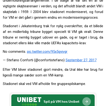
underholdningsarrangementer. I de tidlige år var det en af de
vigtigste skøjtearenaer i verden, og det afholdt blandt andet VM i
skøjteløb i 1959. I 2004 blev stadionet moderniseret, og forud
for VM er det gået i gennem endnu en moderniseringsproces.
Stadionet i Jekaterinburg trak for nylig overskrifter, da et billede
af en midlertidig tribune bygget specielt til VM gik viralt. Denne
tribune er nemlig bygget udover en gade, og er taget i brug, da
stadionet ellers ikke ville møde UEFAs kapacitets-krav.
No comments.
pic.twitter.com/95x5gyivgr
— Stefano Conforti (@confortistefano)
September 27, 2017
Efter VM bliver stadionet gjort mindre, da Ural ikke har brug for
ligeså mange sæder som en VM-kamp.
Stadionet skal ved VM afholde fire gruppespilskampe.
Spil på VM hos Unibet