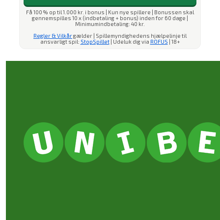
Få 100 % op til 1.000 kr. i bonus | Kun nye spillere | Bonussen skal
gennemspilles 10 x (indbetaling + bonus) inden for 60 dage |
Minimumindbetaling: 40 kr.
Regler & Vilkår
gælder | Spillemyndighedens hjælpelinje til
ansvarligt spil:
StopSpillet
| Udeluk dig via
ROFUS
| 18+