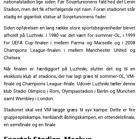
nationalstadion lige siden. Før Sovjetunionens fald hed det Lenin
Stadion, men det fik efterfølgende nyt navn. Foran stadionet står
stadig en gigantisk statue af Sovjetunionens fader.
Siden opførelsen en lang række store sportsbegivenheder blevet
afholdt på Luzhniki. I 1980 var det vært for sommer-OL, i 1999
for UEFA Cup-finalen i mellem Parma og Marseille og i 2008
Champions League-finalen i mellem Manchester United og
Chelsea.
Når finalen er færdiggjort på Luzhniki, slutter det sig til en
eksklusiv klub af stadions, der har lagt græs til sommer-OL, VM-
finale og Champions League-finale. Udover Luzhniki tæller denne
klub Stadio Olimpico i Rom, Olympiastadion i Berlin og München
samt Wembley i London.
Stadionet skal ved VM lægge græs til syv kampe. Dette er fire
gruppespilskampe, heriblandt åbningskampen, en ottendelsfinale,
en semifinale og en finale.
Spartak Stadion, Moskva