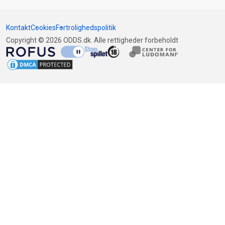
Kontakt
Cookies
Fortrolighedspolitik
Copyright © 2026 ODDS.dk. Alle rettigheder forbeholdt