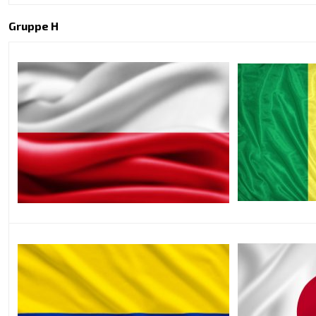
Gruppe H