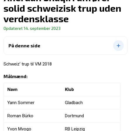
solid schweizisk trup uden
verdensklasse
Opdateret
14. september 2023
På denne side
Schweiz’ trup til VM 2018
Målmænd:
Navn
Klub
Yann Sommer
Gladbach
Roman Bürko
Dortmund
Yvon Mvogo
RB Leipzig