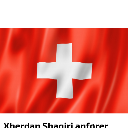
Xherdan Shaqiri anfører