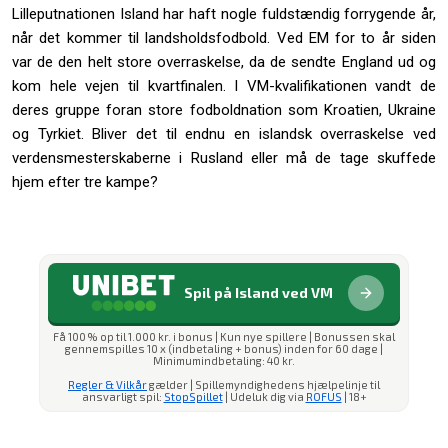
Lilleputnationen Island har haft nogle fuldstændig forrygende år,
når det kommer til landsholdsfodbold. Ved EM for to år siden
var de den helt store overraskelse, da de sendte England ud og
kom hele vejen til kvartfinalen. I VM-kvalifikationen vandt de
deres gruppe foran store fodboldnation som Kroatien, Ukraine
og Tyrkiet. Bliver det til endnu en islandsk overraskelse ved
verdensmesterskaberne i Rusland eller må de tage skuffede
hjem efter tre kampe?
Spil på Island ved VM
Få 100 % op til 1.000 kr. i bonus | Kun nye spillere | Bonussen skal
gennemspilles 10 x (indbetaling + bonus) inden for 60 dage |
Minimumindbetaling: 40 kr.
Regler & Vilkår
gælder | Spillemyndighedens hjælpelinje til
ansvarligt spil:
StopSpillet
| Udeluk dig via
ROFUS
| 18+