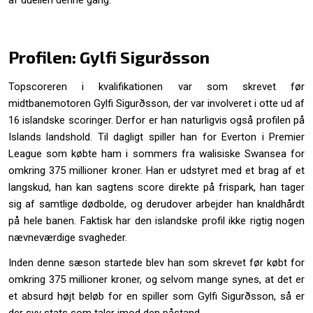
af duellen denne gang.
Profilen: Gylfi Sigurðsson
Topscoreren i kvalifikationen var som skrevet før
midtbanemotoren Gylfi Sigurðsson, der var involveret i otte ud af
16 islandske scoringer. Derfor er han naturligvis også profilen på
Islands landshold. Til dagligt spiller han for Everton i Premier
League som købte ham i sommers fra walisiske Swansea for
omkring 375 millioner kroner. Han er udstyret med et brag af et
langskud, han kan sagtens score direkte på frispark, han tager
sig af samtlige dødbolde, og derudover arbejder han knaldhårdt
på hele banen. Faktisk har den islandske profil ikke rigtig nogen
nævneværdige svagheder.
Inden denne sæson startede blev han som skrevet før købt for
omkring 375 millioner kroner, og selvom mange synes, at det er
et absurd højt beløb for en spiller som Gylfi Sigurðsson, så er