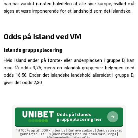
han har vundet næsten halvdelen af alle sine kampe, hvilket må
siges at være imponerende for et landshold som det islandske.
Odds på Island ved VM
Islands gruppeplacering
Hvis Island ender på første- eller andenpladsen i gruppe D, kan
man få odds 3,75, mens en islandsk gruppesejr belønnes med
odds 16,50. Ender det islandske landshold allersidst i gruppe D,
giver det odds 2,30.
Odds på Islands
gruppeplacering her
Få 100 % op til 1.000 kr. i bonus | Kun nye spillere | Bonussen skal
gennemspilles 10 x (indbetaling + bonus) inden for 60 dage |
Minimumindbetaling: 40 kr.