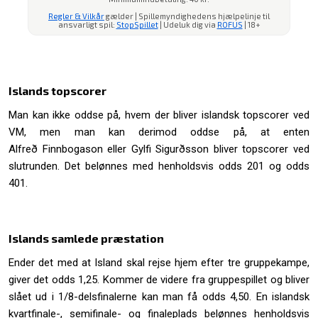
Regler & Vilkår
gælder | Spillemyndighedens hjælpelinje til
ansvarligt spil:
StopSpillet
| Udeluk dig via
ROFUS
| 18+
Islands topscorer
Man kan ikke oddse på, hvem der bliver islandsk topscorer ved
VM, men man kan derimod oddse på, at enten
Alfreð Finnbogason eller Gylfi Sigurðsson bliver topscorer ved
slutrunden. Det belønnes med henholdsvis odds 201 og odds
401.
Islands samlede præstation
Ender det med at Island skal rejse hjem efter tre gruppekampe,
giver det odds 1,25. Kommer de videre fra gruppespillet og bliver
slået ud i 1/8-delsfinalerne kan man få odds 4,50. En islandsk
kvartfinale-, semifinale- og finaleplads belønnes henholdsvis