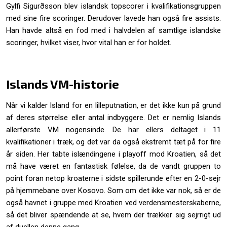
Gylfi Sigurðsson blev islandsk topscorer i kvalifikationsgruppen
med sine fire scoringer. Derudover lavede han også fire assists.
Han havde altså en fod med i halvdelen af samtlige islandske
scoringer, hvilket viser, hvor vital han er for holdet.
Islands VM-historie
Når vi kalder Island for en lilleputnation, er det ikke kun på grund
af deres størrelse eller antal indbyggere. Det er nemlig Islands
allerførste VM nogensinde. De har ellers deltaget i 11
kvalifikationer i træk, og det var da også ekstremt tæt på for fire
år siden. Her tabte islændingene i playoff mod Kroatien, så det
må have været en fantastisk følelse, da de vandt gruppen to
point foran netop kroaterne i sidste spillerunde efter en 2-0-sejr
på hjemmebane over Kosovo. Som om det ikke var nok, så er de
også havnet i gruppe med Kroatien ved verdensmesterskaberne,
så det bliver spændende at se, hvem der trækker sig sejrrigt ud