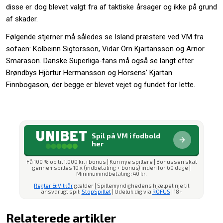
disse er dog blevet valgt fra af taktiske årsager og ikke på grund
af skader.
Følgende stjerner må således se Island præstere ved VM fra
sofaen: Kolbeinn Sigtorsson, Vidar Örn Kjartansson og Arnor
Smarason. Danske Superliga-fans må også se langt efter
Brøndbys Hjörtur Hermansson og Horsens’ Kjartan
Finnbogason, der begge er blevet vejet og fundet for lette.
Spil på VM i fodbold
her
Få 100 % op til 1.000 kr. i bonus | Kun nye spillere | Bonussen skal
gennemspilles 10 x (indbetaling + bonus) inden for 60 dage |
Minimumindbetaling: 40 kr.
Regler & Vilkår
gælder | Spillemyndighedens hjælpelinje til
ansvarligt spil:
StopSpillet
| Udeluk dig via
ROFUS
| 18+
Relaterede artikler