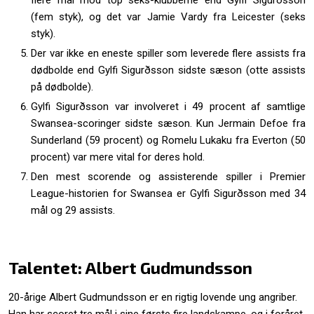
flere mål mod top seks-klubberne end Gylfi Sigurðsson
(fem styk), og det var Jamie Vardy fra Leicester (seks
styk).
Der var ikke en eneste spiller som leverede flere assists fra
dødbolde end Gylfi Sigurðsson sidste sæson (otte assists
på dødbolde).
Gylfi Sigurðsson var involveret i 49 procent af samtlige
Swansea-scoringer sidste sæson. Kun Jermain Defoe fra
Sunderland (59 procent) og Romelu Lukaku fra Everton (50
procent) var mere vital for deres hold.
Den mest scorende og assisterende spiller i Premier
League-historien for Swansea er Gylfi Sigurðsson med 34
mål og 29 assists.
Talentet: Albert Gudmundsson
20-årige Albert Gudmundsson er en rigtig lovende ung angriber.