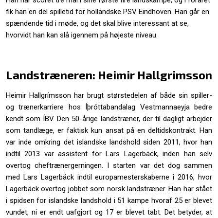
Han har scoret tre mål i sine første fire landskampe, og i foråret
fik han en del spilletid for hollandske PSV Eindhoven. Han går en
spændende tid i møde, og det skal blive interessant at se,
hvorvidt han kan slå igennem på højeste niveau.
Landstræneren: Heimir Hallgrimsson
Heimir Hallgrímsson har brugt størstedelen af både sin spiller-
og trænerkarriere hos Íþróttabandalag Vestmannaeyja bedre
kendt som ÍBV. Den 50-årige landstræner, der til dagligt arbejder
som tandlæge, er faktisk kun ansat på en deltidskontrakt. Han
var inde omkring det islandske landshold siden 2011, hvor han
indtil 2013 var assistent for Lars Lagerbäck, inden han selv
overtog cheftrænergerningen. I starten var det dog sammen
med Lars Lagerbäck indtil europamesterskaberne i 2016, hvor
Lagerbäck overtog jobbet som norsk landstræner. Han har stået
i spidsen for islandske landshold i 51 kampe hvoraf 25 er blevet
vundet, ni er endt uafgjort og 17 er blevet tabt. Det betyder, at