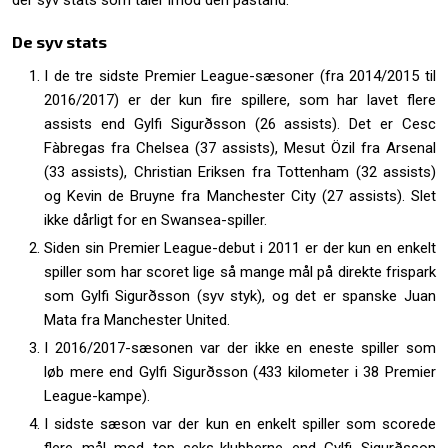
der syv stats som taler imod den påstand.
De syv stats
I de tre sidste Premier League-sæsoner (fra 2014/2015 til
2016/2017) er der kun fire spillere, som har lavet flere
assists end Gylfi Sigurðsson (26 assists). Det er Cesc
Fàbregas fra Chelsea (37 assists), Mesut Özil fra Arsenal
(33 assists), Christian Eriksen fra Tottenham (32 assists)
og Kevin de Bruyne fra Manchester City (27 assists). Slet
ikke dårligt for en Swansea-spiller.
Siden sin Premier League-debut i 2011 er der kun en enkelt
spiller som har scoret lige så mange mål på direkte frispark
som Gylfi Sigurðsson (syv styk), og det er spanske Juan
Mata fra Manchester United.
I 2016/2017-sæsonen var der ikke en eneste spiller som
løb mere end Gylfi Sigurðsson (433 kilometer i 38 Premier
League-kampe).
I sidste sæson var der kun en enkelt spiller som scorede