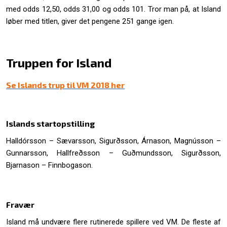
med odds 12,50, odds 31,00 og odds 101. Tror man på, at Island
løber med titlen, giver det pengene 251 gange igen.
Truppen for Island
Se Islands trup til VM 2018 her
Islands startopstilling
Halldórsson – Sævarsson, Sigurðsson, Árnason, Magnússon –
Gunnarsson, Hallfreðsson – Guðmundsson, Sigurðsson,
Bjarnason – Finnbogason.
Fravær
Island må undvære flere rutinerede spillere ved VM. De fleste af