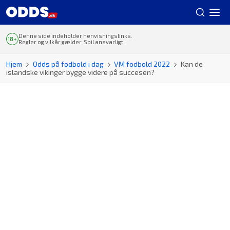
Denne side indeholder henvisningslinks.
Regler og vilkår gælder. Spil ansvarligt.
Hjem
Odds på fodbold i dag
VM fodbold 2022
Kan de
islandske vikinger bygge videre på succesen?