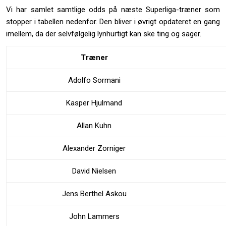
Vi har samlet samtlige odds på næste Superliga-træner som
stopper i tabellen nedenfor. Den bliver i øvrigt opdateret en gang
imellem, da der selvfølgelig lynhurtigt kan ske ting og sager.
Træner
Adolfo Sormani
Kasper Hjulmand
Allan Kuhn
Alexander Zorniger
David Nielsen
Jens Berthel Askou
John Lammers