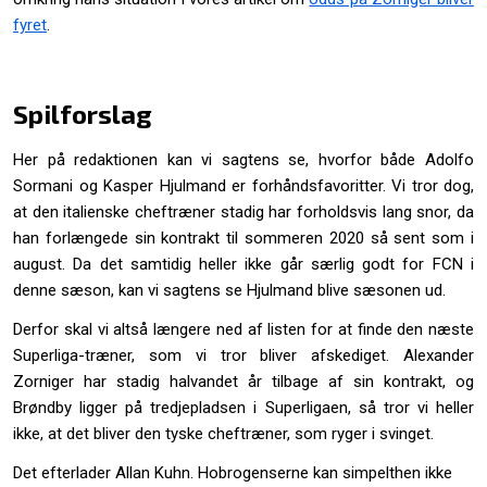
fyret
.
Spilforslag
Her på redaktionen kan vi sagtens se, hvorfor både Adolfo
Sormani og Kasper Hjulmand er forhåndsfavoritter. Vi tror dog,
at den italienske cheftræner stadig har forholdsvis lang snor, da
han forlængede sin kontrakt til sommeren 2020 så sent som i
august. Da det samtidig heller ikke går særlig godt for FCN i
denne sæson, kan vi sagtens se Hjulmand blive sæsonen ud.
Derfor skal vi altså længere ned af listen for at finde den næste
Superliga-træner, som vi tror bliver afskediget. Alexander
Zorniger har stadig halvandet år tilbage af sin kontrakt, og
Brøndby ligger på tredjepladsen i Superligaen, så tror vi heller
ikke, at det bliver den tyske cheftræner, som ryger i svinget.
Det efterlader Allan Kuhn. Hobrogenserne kan simpelthen ikke