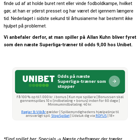
finde ud af at holde buret rent eller vinde fodboldkampe, hvilket
gør, at han er yderst presset og har været det igennem længere
tid. Nederlaget i sidste sekund til århusianerne har bestemt ikke
hjulpet på problemet.
Vi anbefaler derfor, at man spiller på Allan Kuhn bliver fyret
som den næste Superliga-træner til odds 9,00 hos Unibet.
Odds på næste
Superliga-træner som
stopper
Få 100 % op til 1.000 kr. i bonus | Kun nye spillere | Bonussen skal
gennemspilles 10 x (indbetaling + bonus) inden for 60 dage |
Minimumindbetaling: 40 kr.
Regler & Vilkår
gælder | Spillemyndighedens hjælpelinje til
ansvarligt spil:
StopSpillet
| Udeluk dig via
ROFUS
| 18+
*Find spillet her; Specials -> Næste cheftræner der træder