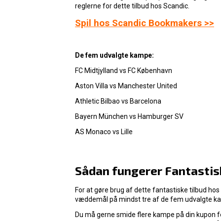
reglerne for dette tilbud hos Scandic.
Spil hos Scandic Bookmakers >>
De fem udvalgte kampe:
FC Midtjylland vs FC København
Aston Villa vs Manchester United
Athletic Bilbao vs Barcelona
Bayern München vs Hamburger SV
AS Monaco vs Lille
Sådan fungerer Fantastis
For at gøre brug af dette fantastiske tilbud h
væddemål på mindst tre af de fem udvalgte k
Du må gerne smide flere kampe på din kupon for