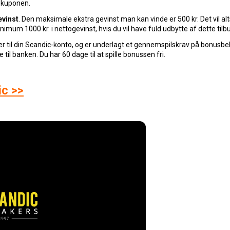
 kuponen.
evinst
. Den maksimale ekstra gevinst man kan vinde er 500 kr. Det vil al
nimum 1000 kr. i nettogevinst, hvis du vil have fuld udbytte af dette tilb
 til din Scandic-konto, og er underlagt et gennemspilskrav på bonusbel
il banken. Du har 60 dage til at spille bonussen fri.
ic >>