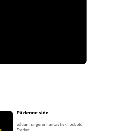
På denne side
Sådan fungerer Fantastisk Fodbold
Fredag