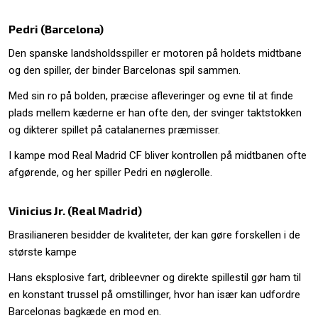
Pedri (Barcelona)
Den spanske landsholdsspiller er motoren på holdets midtbane
og den spiller, der binder Barcelonas spil sammen.
Med sin ro på bolden, præcise afleveringer og evne til at finde
plads mellem kæderne er han ofte den, der svinger taktstokken
og dikterer spillet på catalanernes præmisser.
I kampe mod Real Madrid CF bliver kontrollen på midtbanen ofte
afgørende, og her spiller Pedri en nøglerolle.
Vinicius Jr. (Real Madrid)
Brasilianeren besidder de kvaliteter, der kan gøre forskellen i de
største kampe
Hans eksplosive fart, dribleevner og direkte spillestil gør ham til
en konstant trussel på omstillinger, hvor han især kan udfordre
Barcelonas bagkæde en mod en.