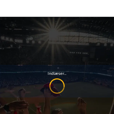
Indlæser...