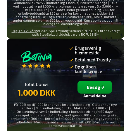
Gennemspilskrav 5 x (indbetaling + bonus) inden for 60 dage | F.eks.
ved indbetaling på 1.000 kr. vil gennemspilskrav være 5 x (1.000 kr. +
1.000 kr.) = 10.000 kr. | Min. odds under gennemspilning: 2,00 for
enkeltvæddemål og 1,50 pr. valg for kombinationsvæddemål |
Indbetaling med Skrill og Neteller kvalificerer ikke | Maks. indsats
under gennemspilning: 500 kr. pr. væddemål | Kun sportsvæddemål
bidrager til omsætningskrav
Regler & Vilkår
gælder | Spillemyndighedens hjælpelinje til ansvarligt
spil:
StopSpillet
| Udeluk dig via
ROFUS
| 18+
Brugervenlig
hjemmeside
Betal med Trustly
Døgnåben
kundeservice
Total bonus
Besøg
1.000
DKK
Anmeldelse
Få 100% op til 1.000 kroner ved første indbetaling | Gælder kun nye
spillere | Min. indbetaling: 100 kr. | Maks. bonus: 1.000 kr. |
Omsætningskrav: 5 x indbetaling + bonusbeløb inden 60 dage |
Eksempel: Indbetaler du 100 kr., modtager du 100 kr. i bonus og skal
omsætte for (100 kr. + 100 kr.) x 5 = 1.000 kr. før eventuelle gevinster kan
udbetales | Min. odds ved singlevæddemål: 2,00 | Min. odds ved
kombivæddemål: 1,50