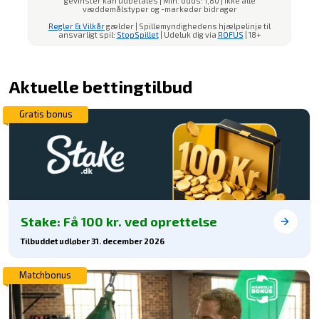
gevinster kan udbetales | Min. odds: 1,80 | Ikke alle
væddemålstyper og -markeder bidrager
Regler & Vilkår
gælder | Spillemyndighedens hjælpelinje til
ansvarligt spil:
StopSpillet
| Udeluk dig via
ROFUS
| 18+
Aktuelle bettingtilbud
Gratis bonus
Stake: Få 100 kr. ved oprettelse
Tilbuddet udløber 31. december 2026
Matchbonus