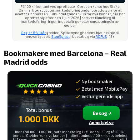
Få 100 kr. kontant ved oprettelse | Opret en konto hos Stake
Danmark og acceptér markedsføring under oprettelsen for at
modtage bonussen | Tilbuddet gælder kun for nye kunder, der har
oprettet sig efter den 1. juni 2026 | Kræver tilmelding til
markedsføring | Ingen indbetalings- eller omsætningskrav
gælder
Regler & Vilkår
gælder | Spillemyndighedens hjælpelinje til
ansvarligt spil:
StopSpillet
| Udeluk dig via
ROFUS
| 18+
Bookmakere med Barcelona – Real
Madrid odds
Ny bookmaker
Betal med MobilePay
Velfungerende app
Total bonus
Besøg
1.000
DKK
Anmeldelse
Indbetal 100 – 1.000 kr., sats indbetaling 1 x til odds 1,50 og få 100% i
bonus | Gælder kun nye kunder | Indbetal mindst 100 kr., sats beløbet
til 1 gang til min. odds 1,50 og aktivér derefter bonussen på din profil |