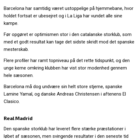
Barcelona har samtidig været ustoppelige på hjemmebane, hvor
holdet fortsat er ubesejret og i La Liga har vundet alle sine
kampe.
Før opgøret er optimismen stor i den catalanske storklub, som
med et godt resultat kan tage det sidste skridt mod det spanske
mesterskab.
Flere profiler har ramt topniveau på det rette tidspunkt, og den
unge kerne omkring klubben har vist stor modenhed gennem
hele sæsonen.
Barcelona må dog undvære sin helt store stjerne, spanske
Lamine Yamal, og danske Andreas Christensen i aftenens El
Clasico.
Real Madrid
Den spanske storklub har leveret flere stærke præstationer i
løbet af sæsonen, men svingende resultater i den seneste tid