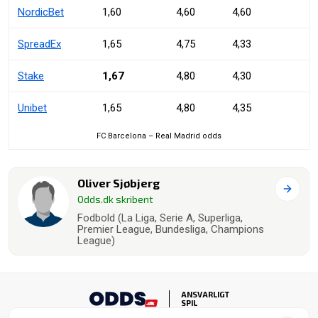
NordicBet
1,60
4,60
4,60
SpreadEx
1,65
4,75
4,33
Stake
1,67
4,80
4,30
Unibet
1,65
4,80
4,35
FC Barcelona – Real Madrid odds
Oliver Sjøbjerg
Odds.dk skribent
Fodbold (La Liga, Serie A, Superliga,
Premier League, Bundesliga, Champions
League)
ANSVARLIGT
SPIL