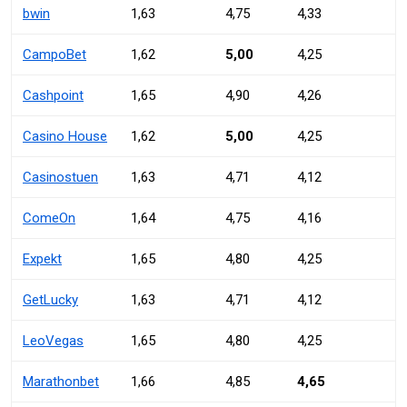
bwin
1,63
4,75
4,33
CampoBet
1,62
5,00
4,25
Cashpoint
1,65
4,90
4,26
Casino House
1,62
5,00
4,25
Casinostuen
1,63
4,71
4,12
ComeOn
1,64
4,75
4,16
Expekt
1,65
4,80
4,25
GetLucky
1,63
4,71
4,12
LeoVegas
1,65
4,80
4,25
Marathonbet
1,66
4,85
4,65