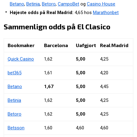
Betano
,
Betinia
,
Betoro
,
CampoBet
og
Casino House
Højeste odds på Real Madrid:
4,65 hos
Marathonbet
Sammenlign odds på El Clasico
Bookmaker
Barcelona
Uafgjort
Real Madrid
Quick Casino
1,62
5,00
4,25
bet365
1,61
5,00
4,20
Betano
1,67
5,00
4,45
Betinia
1,62
5,00
4,25
Betoro
1,62
5,00
4,25
Betsson
1,60
4,60
4,60