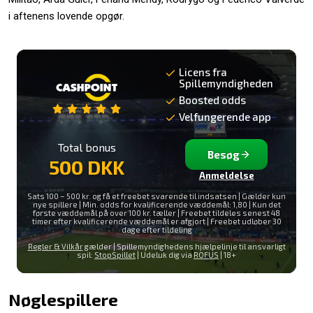
i aftenens lovende opgør.
Licens fra
Spillemyndigheden
Boosted odds
Velfungerende app
Total bonus
Besøg
500
DKK
Anmeldelse
Sats 100 – 500 kr. og få et freebet svarende til indsatsen | Gælder kun
nye spillere | Min. odds for kvalificerende væddemål: 1,80 | Kun det
første væddemål på over 100 kr. tæller | Freebet tildeles senest 48
timer efter kvalificerende væddemål er afgjort | Freebet udløber 30
dage efter tildeling
Regler & Vilkår
gælder | Spillemyndighedens hjælpelinje til ansvarligt
spil:
StopSpillet
| Udeluk dig via
ROFUS
| 18+
Nøglespillere