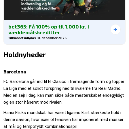
bet365: Få 100% op til 1.000 kr. i
væddemålskreditter
Tilbuddet udløber 31. december 2026
Holdnyheder
Barcelona
FC Barcelona går ind til El Clásico i fremragende form og topper
La Liga med et solidt forspring ned til rivalerne fra Real Madrid.
Med en sejr i dag, kan man sikre både mesterskabet endegyldigt
og en stor håneret mod rivalen.
Hansi Flicks mandskab har været ligaens klart stærkeste hold i
denne sæson, hvor især offensiven har imponeret med masser
af mål og tempofyldt kombinationsspil.