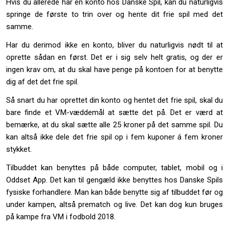
Hvis du allerede har en konto hos Danske Spil, kan du naturligvis
springe de første to trin over og hente dit frie spil med det
samme.
Har du derimod ikke en konto, bliver du naturligvis nødt til at
oprette sådan en først. Det er i sig selv helt gratis, og der er
ingen krav om, at du skal have penge på kontoen for at benytte
dig af det det frie spil.
Så snart du har oprettet din konto og hentet det frie spil, skal du
bare finde et VM-væddemål at sætte det på. Det er værd at
bemærke, at du skal sætte alle 25 kroner på det samme spil. Du
kan altså ikke dele det frie spil op i fem kuponer á fem kroner
stykket.
Tilbuddet kan benyttes på både computer, tablet, mobil og i
Oddset App. Det kan til gengæld ikke benyttes hos Danske Spils
fysiske forhandlere. Man kan både benytte sig af tilbuddet før og
under kampen, altså prematch og live. Det kan dog kun bruges
på kampe fra VM i fodbold 2018.