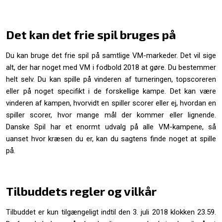
Det kan det frie spil bruges på
Du kan bruge det frie spil på samtlige VM-markeder. Det vil sige
alt, der har noget med VM i fodbold 2018 at gøre. Du bestemmer
helt selv. Du kan spille på vinderen af turneringen, topscoreren
eller på noget specifikt i de forskellige kampe. Det kan være
vinderen af kampen, hvorvidt en spiller scorer eller ej, hvordan en
spiller scorer, hvor mange mål der kommer eller lignende.
Danske Spil har et enormt udvalg på alle VM-kampene, så
uanset hvor kræsen du er, kan du sagtens finde noget at spille
på.
Tilbuddets regler og vilkår
Tilbuddet er kun tilgængeligt indtil den 3. juli 2018 klokken 23.59.