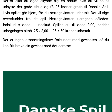
Derfor skal du også skynde dig en smule, hvis du vil nå at
udnytte det gode tilbud og få 25 kroner gratis til Danske Spil.
Hvis spillet går hjem, får du nettogevinsten udbetalt. Det vil sige
overskuddet fra dit spil. Nettogevinsten udregnes således:
Indskud x odds – indskud. Spiller du til odds 3,00, hedder
udregningen altså: 25 x 3,00 – 25 = 50 kroner udbetalt.
Der er ingen omsætningskrav forbundet med gevinsten, så du
kan frit hæve din gevinst med det samme.