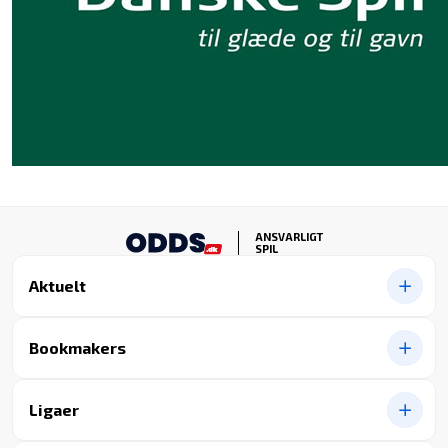
ANSVARLIGT
SPIL
Aktuelt
Bookmakers
Ligaer