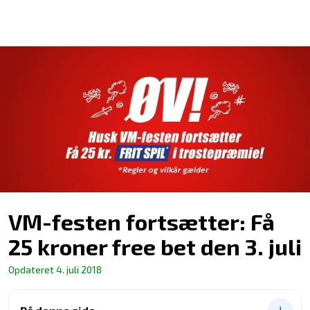
VM-festen fortsætter: Få
25 kroner free bet den 3. juli
Opdateret
4. juli 2018