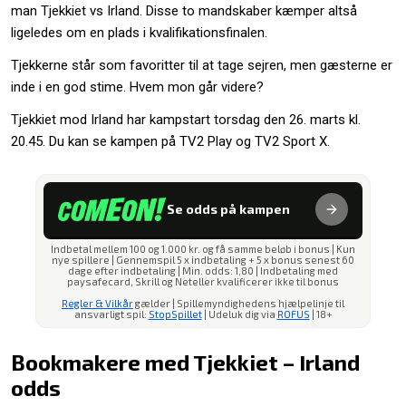
man Tjekkiet vs Irland. Disse to mandskaber kæmper altså
ligeledes om en plads i kvalifikationsfinalen.
Tjekkerne står som favoritter til at tage sejren, men gæsterne er
inde i en god stime. Hvem mon går videre?
Tjekkiet mod Irland har kampstart torsdag den 26. marts kl.
20.45. Du kan se kampen på TV2 Play og TV2 Sport X.
Se odds på kampen
Indbetal mellem 100 og 1.000 kr. og få samme beløb i bonus | Kun
nye spillere | Gennemspil 5 x indbetaling + 5 x bonus senest 60
dage efter indbetaling | Min. odds: 1,80 | Indbetaling med
paysafecard, Skrill og Neteller kvalificerer ikke til bonus
Regler & Vilkår
gælder | Spillemyndighedens hjælpelinje til
ansvarligt spil:
StopSpillet
| Udeluk dig via
ROFUS
| 18+
Bookmakere med Tjekkiet – Irland
odds