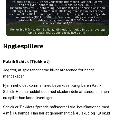
Få 100% op til 1.000 kroner ved første indbetaling | Gælder kun nye
spillere | Min. indbetaling: 100 kr. | Maks. bonus: 1.000 kr. |
Omsætningskrav: 1 x indbetaling + 5 x indbetaling + bonusbeløb inden
60 dage | Eksempel: Indbetaler du 100 kr. og laver et kvalificerende
væddemål for 100 kr., modtager du 100 kr. i bonus og skal efterfølgende
omsætte for (100 kr. + 100 kr.) x 5 før eventuelle gevinster kan
udbetales | Min. odds ved singlevæddemål: 2,00 | Min. odds ved
kombivæddemål: 1,50
Regler & Vilkår gælder
| Spillemyndighedens hjælpelinje til ansvarligt
spil: StopSpillet | Udeluk dig via ROFUS | 18+
Nøglespillere
Patrik Schick (Tjekkiet)
Jeg tror, at spidsangriberne bliver afgørende for begge
mandskaber.
Hjemmeholdet kommer med Leverkusen-angriberen Patrik
Schick. Han har siddet ude med skader i dele af sæsonen, men
nu spiller han konsekvent igen.
Schick er Tjekkiets førende målscorer i VM-kvalifikationen med
4 mål i 6 kampe. Han har et gennemsnit på 4,0 skud og 1,8 skud