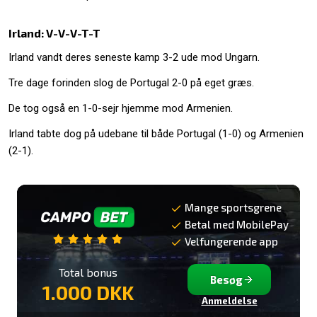
Irland: V-V-V-T-T
Irland vandt deres seneste kamp 3-2 ude mod Ungarn.
Tre dage forinden slog de Portugal 2-0 på eget græs.
De tog også en 1-0-sejr hjemme mod Armenien.
Irland tabte dog på udebane til både Portugal (1-0) og Armenien
(2-1).
Mange sportsgrene
Betal med MobilePay
Velfungerende app
Total bonus
Besøg
1.000
DKK
Anmeldelse