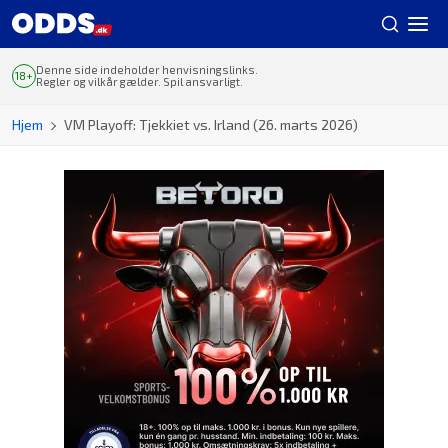
Denne side indeholder henvisningslinks.
Regler og vilkår gælder. Spil ansvarligt.
Hjem
VM Playoff: Tjekkiet vs. Irland (26. marts 2026)