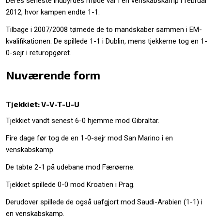
Deres seneste indbyrdes møde var i en venskabskamp i februar
2012, hvor kampen endte 1-1.
Tilbage i 2007/2008 tørnede de to mandskaber sammen i EM-
kvalifikationen. De spillede 1-1 i Dublin, mens tjekkerne tog en 1-
0-sejr i returopgøret.
Nuværende form
Tjekkiet: V-V-T-U-U
Tjekkiet vandt senest 6-0 hjemme mod Gibraltar.
Fire dage før tog de en 1-0-sejr mod San Marino i en
venskabskamp.
De tabte 2-1 på udebane mod Færøerne.
Tjekkiet spillede 0-0 mod Kroatien i Prag.
Derudover spillede de også uafgjort mod Saudi-Arabien (1-1) i
en venskabskamp.