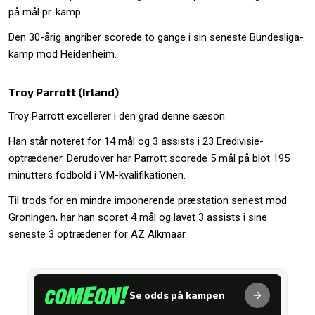
på mål pr. kamp.
Den 30-årig angriber scorede to gange i sin seneste Bundesliga-
kamp mod Heidenheim.
Troy Parrott (Irland)
Troy Parrott excellerer i den grad denne sæson.
Han står noteret for 14 mål og 3 assists i 23 Eredivisie-
optrædener. Derudover har Parrott scorede 5 mål på blot 195
minutters fodbold i VM-kvalifikationen.
Til trods for en mindre imponerende præstation senest mod
Groningen, har han scoret 4 mål og lavet 3 assists i sine
seneste 3 optrædener for AZ Alkmaar.
Se odds på kampen