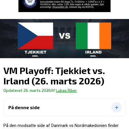
VM Playoff: Tjekkiet vs.
Irland (26. marts 2026)
Opdateret
26. marts 2026
Af
Lukas Riber
På denne side
På den modsatte side af Danmark vs Nordmakedonien finder