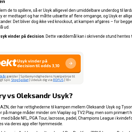
pen
em de to spillere, så er Usyk alligevel den umiddelbare underdog til lør
Fury er medtaget og har måtte udsætte af flere omgange, og Usyk er allig
ander. Det bliver dog ikke ved knockout, at kampen afgøres – for begg
lå ud.
syk vinder på decision
. Dette væddemål kan i skrivende stund hentes t
Usyk vinder på
decision til odds 3,10
lkår
gælder | Spillemyndighedens hjælpelinje til
gt spil:
StopSpillet
| Udeluk dig via
ROFUS
| 18+
ry vs Oleksandr Usyk?
ZN, der har rettighederne til kampen mellem Oleksandr Usyk og Tyson
der på mange måder minder om Viaplay og TV2 Play, men som primært h
de med både NFL, PGA Tour, lacrosse, padel, Champions League i kvindef
es via deres app eller hjemmeside.