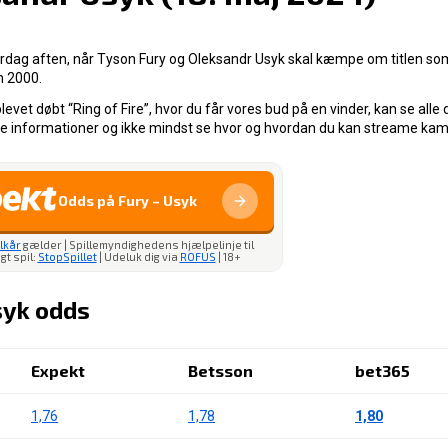
lørdag aften, når Tyson Fury og Oleksandr Usyk skal kæmpe om titlen s
n 2000.
evet døbt “Ring of Fire”, hvor du får vores bud på en vinder, kan se alle 
ske informationer og ikke mindst se hvor og hvordan du kan streame ka
Odds på Fury – Usyk
lkår
gælder | Spillemyndighedens hjælpelinje til
gt spil:
StopSpillet
| Udeluk dig via
ROFUS
| 18+
syk odds
Expekt
Betsson
bet365
1,76
1,78
1,80