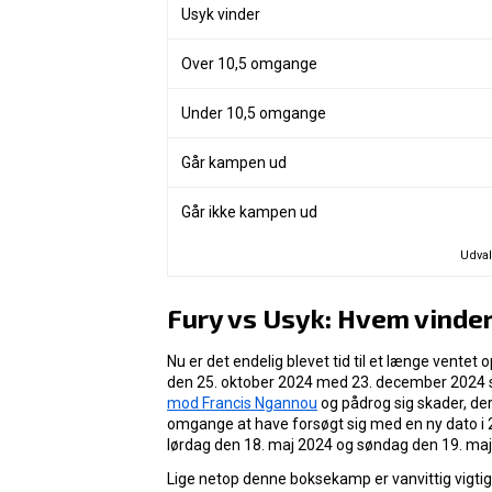
Usyk vinder
Over 10,5 omgange
Under 10,5 omgange
Går kampen ud
Går ikke kampen ud
Udval
Fury vs Usyk: Hvem vinde
Nu er det endelig blevet tid til et længe vente
den 25. oktober 2024 med 23. december 2024 s
mod Francis Ngannou
og pådrog sig skader, der
omgange at have forsøgt sig med en ny dato i 
lørdag den 18. maj 2024 og søndag den 19. maj
Lige netop denne boksekamp er vanvittig vigti