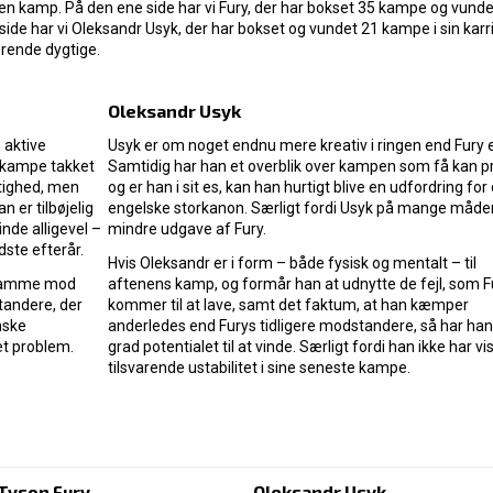
 en kamp. På den ene side har vi Fury, der har bokset 35 kampe og vunde
ide har vi Oleksandr Usyk, der har bokset og vundet 21 kampe i sin karri
mrende dygtige.
Oleksandr Usyk
 aktive
Usyk er om noget endnu mere kreativ i ringen end Fury e
 kampe takket
Samtidig har han et overblik over kampen som få kan pr
rtighed, men
og er han i sit es, kan han hurtigt blive en udfordring for
n er tilbøjelig
engelske storkanon. Særligt fordi Usyk på mange måder
vinde alligevel –
mindre udgave af Fury.
ste efterår.
Hvis Oleksandr er i form – både fysisk og mentalt – til
 samme mod
aftenens kamp, og formår han at udnytte de fejl, som F
tandere, der
kommer til at lave, samt det faktum, at han kæmper
nske
anderledes end Furys tidligere modstandere, så har han
et problem.
grad potentialet til at vinde. Særligt fordi han ikke har vi
tilsvarende ustabilitet i sine seneste kampe.
Tyson Fury
Oleksandr Usyk