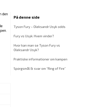
om den
På denne side
de
Tyson Fury – Oleksandr Usyk odds
mpen.
Fury vs Usyk: Hvem vinder?
Hvor kan man se Tyson Fury vs
Oleksandr Usyk?
Praktiske informationer om kampen
Spørgsmål & svar om “Ring of Fire”