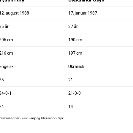
12. august 1988
17. januar 1987
35 år
37 år
206 cm
190 cm
216 cm
197 cm
Engelsk
Ukrainsk
35
21
34-0-1
21-0-0
24
14
ormationer om Tyson Fury og Oleksandr Usyk.