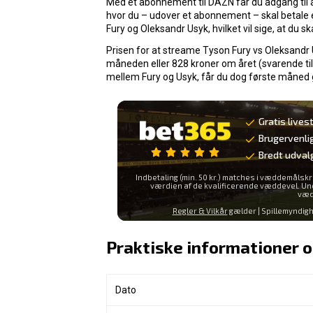
Med et abonnement til DAZN får du adgang til 
hvor du – udover et abonnement – skal betal
Fury og Oleksandr Usyk, hvilket vil sige, at du s
Prisen for at streame Tyson Fury vs Oleksandr
måneden eller 828 kroner om året (svarende ti
mellem Fury og Usyk, får du dog første måned g
Gratis lives
Brugervenli
Bredt udval
Indbetaling (min. 50 kr.) matches i væddemålskr
værdien af de kvalificerende væddevel. Und
vædd
Regler & Vilkår
gælder | Spillemyndighe
Praktiske informationer
Dato