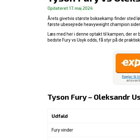
Opdateret
17. maj 2024
Årets givetvis største boksekamp finder sted 
første ubesejrede heavyweight champion side
Læs med her i denne optakt til kampen, der er bl
bedste Fury vs Usyk odds, få styr på de prakti
Regler & Vi
ansvarli
Tyson Fury – Oleksandr U
Udfald
Fury vinder