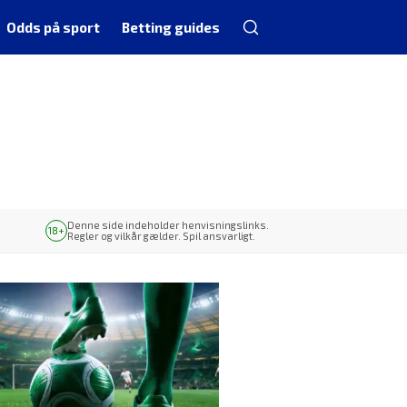
Odds på sport
Betting guides
Denne side indeholder henvisningslinks.
Regler og vilkår gælder. Spil ansvarligt.