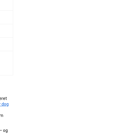
eret
 dog
em
– og