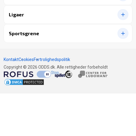
Ligaer
Sportsgrene
Kontakt
Cookies
Fortrolighedspolitik
Copyright © 2026 ODDS.dk. Alle rettigheder forbeholdt