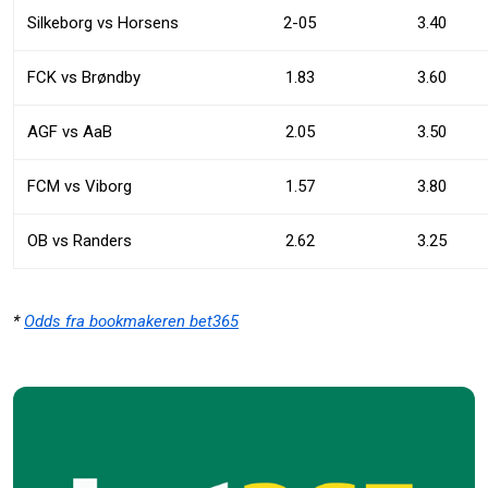
Silkeborg vs Horsens
2-05
3.40
FCK vs Brøndby
1.83
3.60
AGF vs AaB
2.05
3.50
FCM vs Viborg
1.57
3.80
OB vs Randers
2.62
3.25
*
Odds fra bookmakeren bet365