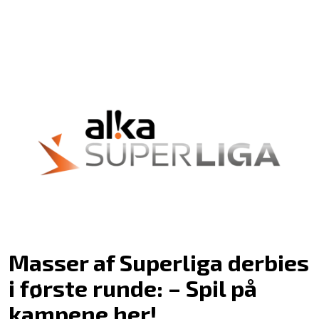
Masser af Superliga derbies
i første runde: – Spil på
kampene her!