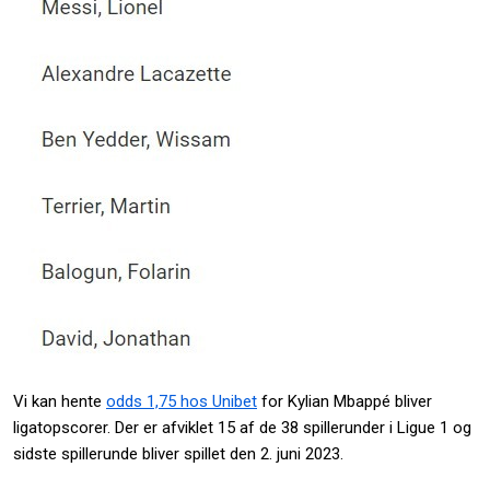
Vi kan hente
odds 1,75 hos Unibet
for Kylian Mbappé bliver
ligatopscorer. Der er afviklet 15 af de 38 spillerunder i Ligue 1 og
sidste spillerunde bliver spillet den 2. juni 2023.