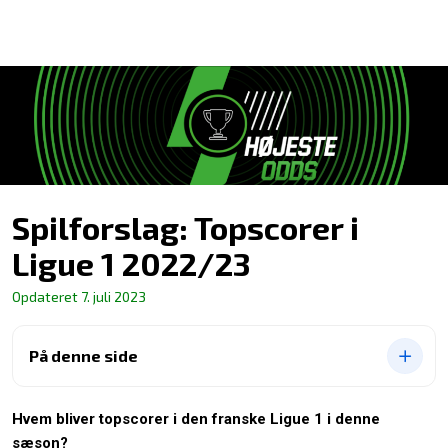
Spilforslag: Topscorer i
Ligue 1 2022/23
Opdateret
7. juli 2023
På denne side
Hvem bliver topscorer i den franske Ligue 1 i denne
sæson?