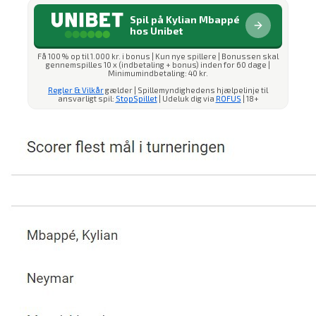
Spil på Kylian Mbappé
hos Unibet
Få 100 % op til 1.000 kr. i bonus | Kun nye spillere | Bonussen skal
gennemspilles 10 x (indbetaling + bonus) inden for 60 dage |
Minimumindbetaling: 40 kr.
Regler & Vilkår
gælder | Spillemyndighedens hjælpelinje til
ansvarligt spil:
StopSpillet
| Udeluk dig via
ROFUS
| 18+