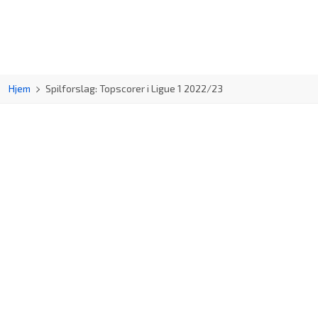
Denne side indeholder henvisningslinks.
Regler og vilkår gælder. Spil ansvarligt.
Hjem
Spilforslag: Topscorer i Ligue 1 2022/23