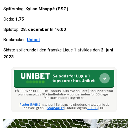
Spilforslag:
Kylian Mbappé (PSG)
Odds:
1,75
Spilstop:
28. december kl 16:00
Bookmaker:
Unibet
Sidste spillerunde i den franske Ligue 1 afvikles den
2. juni
2023
.
Se odds for Ligue 1
topscorer hos Unibet
Få 100 % op til 1.000 kr. i bonus | Kun nye spillere | Bonussen skal
gennemspilles 10 x (indbetaling + bonus) inden for 60 dage |
Minimumindbetaling: 40 kr.
Regler & Vilkår
gælder | Spillemyndighedens hjælpelinje til
ansvarligt spil:
StopSpillet
| Udeluk dig via
ROFUS
| 18+