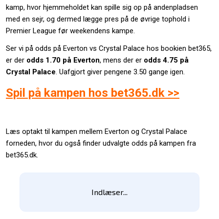
kamp, hvor hjemmeholdet kan spille sig op på andenpladsen
med en sejr, og dermed lægge pres på de øvrige tophold i
Premier League før weekendens kampe.
Ser vi på odds på Everton vs Crystal Palace hos bookien bet365,
er der
odds
1.70
på Everton
, mens der er
odds
4.75
på
Crystal Palace
. Uafgjort giver pengene
3.50
gange igen.
Spil på kampen hos bet365.dk >>
Læs optakt til kampen mellem Everton og Crystal Palace
forneden, hvor du også finder udvalgte odds på kampen fra
bet365.dk.
Indlæser...