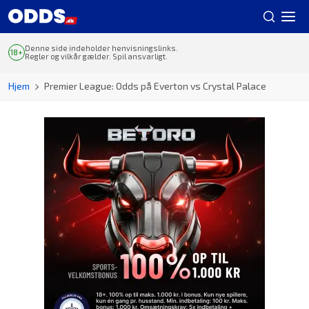
Denne side indeholder henvisningslinks.
Regler og vilkår gælder. Spil ansvarligt.
Hjem
Premier League: Odds på Everton vs Crystal Palace