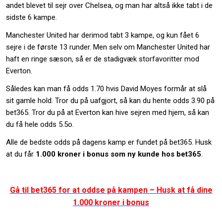
andet blevet til sejr over Chelsea, og man har altså ikke tabt i de
sidste 6 kampe.
Manchester United har derimod tabt 3 kampe, og kun fået 6
sejre i de første 13 runder. Men selv om Manchester United har
haft en ringe sæson, så er de stadigvæk storfavoritter mod
Everton.
Således kan man få odds 1.70 hvis David Moyes formår at slå
sit gamle hold. Tror du på uafgjort, så kan du hente odds 3.90 på
bet365. Tror du på at Everton kan hive sejren med hjem, så kan
du få hele odds 5.5o.
Alle de bedste odds på dagens kamp er fundet på bet365. Husk
at du får
1.000 kroner i bonus som ny kunde hos bet365
.
Gå til bet365 for at oddse på kampen – Husk at få dine
1.000 kroner i bonus