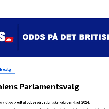
sk valg
niens Parlamentsvalg
idt og bredt at oddse på det britiske valg den 4. juli 2024.