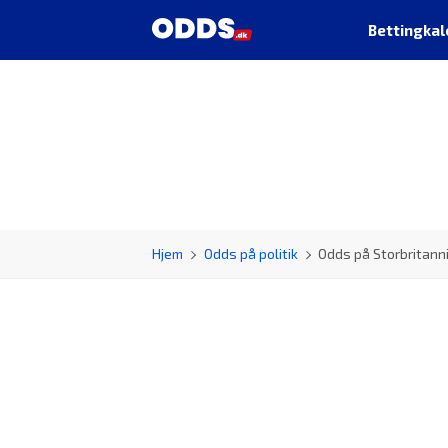
Bettingkal
Hjem
Odds på politik
Odds på Storbritann