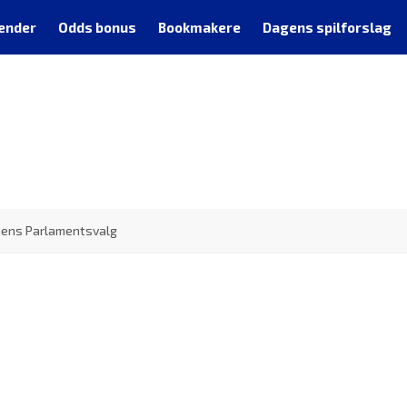
ender
Odds bonus
Bookmakere
Dagens spilforslag
iens Parlamentsvalg