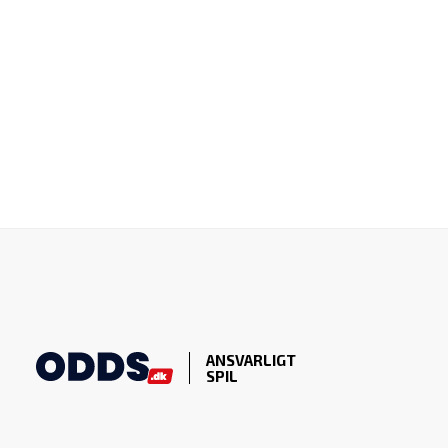
ANSVARLIGT
SPIL