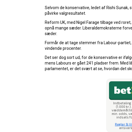
Selvom de konservative, ledet af Rishi Sunak, st
påvirke valgresultatet.
Reform UK, med Nigel Farage tilbage ved roret, h
opnå mange sæder​. Liberaldemokraterne forvente
sæder.
Formår de at tage stemmer fra Labour-partiet,
vindende procenter.
Det ser dog sort ud, for de konservative er ifø
mens Labours er gået 241 pladser frem. Med li
parlamentet, er det svært at se, hvordan det sk
Indbetaling
(1.000 kr.
væddemål til
min. odds, v
indsats f
Regler & Vi
ansvarli