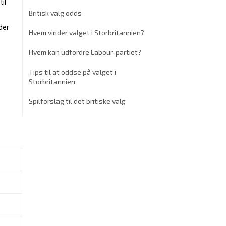
il
Britisk valg odds
der
Hvem vinder valget i Storbritannien?
Hvem kan udfordre Labour-partiet?
Tips til at oddse på valget i
Storbritannien
Spilforslag til det britiske valg