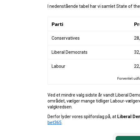
I nedenstående tabel har vi samlet State of t
Parti
Pr
Conservatives
28
Liberal Democrats
32
Labour
22
Forventet udf
Ved et mindre valg sidste år vandt Liberal Dem
området, vælger mange tidliger Labour-vælgere
valgkredsen.
Derfor lyder vores spilforslag på, at
Liberal De
bet365
.