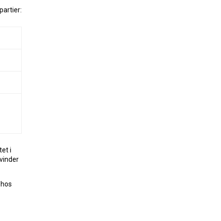
artier:
et i
vinder
 hos