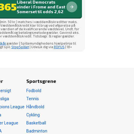
Liberal Democrats
vinder i Frome and East
Somerset til odds 2,62
 (min. 50 kr.) matches i væddemålskreditter maks.
). Væddemålskredit klar til brug ved afgørelse på
 værdien af de kvalificerende væddevel. Undt. for
æddemål og betalingsmetode gælder. Gevinst eks.
or væddemålskredit. Tidsbegr. & regler gælder.
lkår
gælder | Spillemyndighedens hjælpelinje til
gt spil:
StopSpillet
| Udeluk dig via
ROFUS
| 18+
er
Sportsgrene
ersigt
Fodbold
sliga
Tennis
ions League
Håndbold
a
Cykling
er League
Basketball
A
Badminton