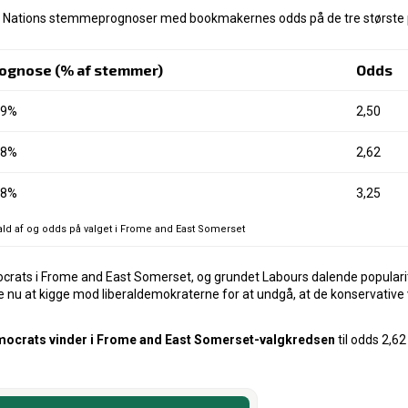
he Nations stemmeprognoser med bookmakernes odds på de tre største p
ognose (% af stemmer)
Odds
,9%
2,50
,8%
2,62
,8%
3,25
ald af og odds på valget i Frome and East Somerset
ocrats i Frome and East Somerset, og grundet Labours dalende popularit
 nu at kigge mod liberaldemokraterne for at undgå, at de konservative 
mocrats vinder i Frome and East Somerset-valgkredsen
til odds 2,62