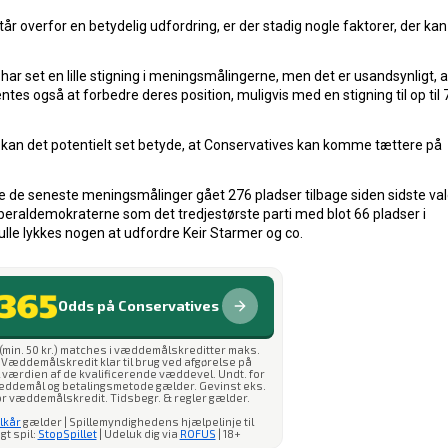
år overfor en betydelig udfordring, er der stadig nogle faktorer, der kan
ar set en lille stigning i meningsmålingerne, men det er usandsynligt, at
s også at forbedre deres position, muligvis med en stigning til op til 
 kan det potentielt set betyde, at Conservatives kan komme tættere på
lge de seneste meningsmålinger gået 276 pladser tilbage siden sidste val
beraldemokraterne som det tredjestørste parti med blot 66 pladser i
ulle lykkes nogen at udfordre Keir Starmer og co.
Odds på Conservatives
 (min. 50 kr.) matches i væddemålskreditter maks.
). Væddemålskredit klar til brug ved afgørelse på
 værdien af de kvalificerende væddevel. Undt. for
æddemål og betalingsmetode gælder. Gevinst eks.
or væddemålskredit. Tidsbegr. & regler gælder.
lkår
gælder | Spillemyndighedens hjælpelinje til
gt spil:
StopSpillet
| Udeluk dig via
ROFUS
| 18+