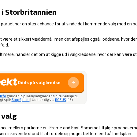
 i Storbritannien
r-partiet har en stærk chance for at vinde det kommende valg med en be
t være et sikkert væddemål, men det afspejles også i oddsene, hvor der 
fald.
lidt mere, handler det om at kigge ud i valgkredsene, hvor der kan være s
Odds på valgkredse
lkår
gælder | Spillemyndighedens hjælpelinje til
gt spil:
StopSpillet
| Udeluk dig via
ROFUS
| 18+
e valg
rence mellem partierne er i Frome and East Somerset. Ifølge prognosern
en i skrivende stund til at fordele sig noget tættere end på landsplan.