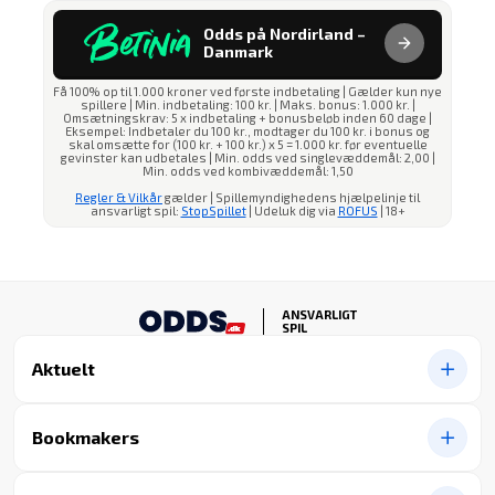
Odds på Nordirland –
Danmark
Få 100% op til 1.000 kroner ved første indbetaling | Gælder kun nye
spillere | Min. indbetaling: 100 kr. | Maks. bonus: 1.000 kr. |
Omsætningskrav: 5 x indbetaling + bonusbeløb inden 60 dage |
Eksempel: Indbetaler du 100 kr., modtager du 100 kr. i bonus og
skal omsætte for (100 kr. + 100 kr.) x 5 = 1.000 kr. før eventuelle
gevinster kan udbetales | Min. odds ved singlevæddemål: 2,00 |
Min. odds ved kombivæddemål: 1,50
Regler & Vilkår
gælder | Spillemyndighedens hjælpelinje til
ansvarligt spil:
StopSpillet
| Udeluk dig via
ROFUS
| 18+
ANSVARLIGT
SPIL
Aktuelt
Bookmakers