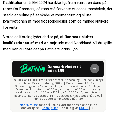
Kvalifikationen til EM 2024 har ikke ligefrem været en dans på
roser for Danmark, så man må forvente et dansk mandskab, der
stadig er sultne på at skabe et momentum og slutte
kvalifikationen af med flot fodboldspil, som de mange kritikere
forventer.
Vores spilforslag lyder derfor på, at
Danmark slutter
kvalifikationen af med en sejr
ude mod Nordirland. Vil du spille
med, kan du gøre det på Betinia til odds 1,55.
Danmark vinder til
odds 1,55
Få 100% op til 1.000 kroner ved første indbetaling | Gælder kun nye
spillere | Min. indbetaling: 100 kr. | Maks. bonus: 1.000 kr. |
Omsætningskrav: 5 x indbetaling + bonusbeløb inden 60 dage |
Eksempel: Indbetaler du 100 kr., modtager du 100 kr. i bonus og
skal omsætte for (100 kr. + 100 kr.) x 5 = 1.000 kr. før eventuelle
gevinster kan udbetales | Min. odds ved singlevæddemål: 2,00 |
Min. odds ved kombivæddemål: 1,50
Regler & Vilkår
gælder | Spillemyndighedens hjælpelinje til
ansvarligt spil:
StopSpillet
| Udeluk dig via
ROFUS
| 18+