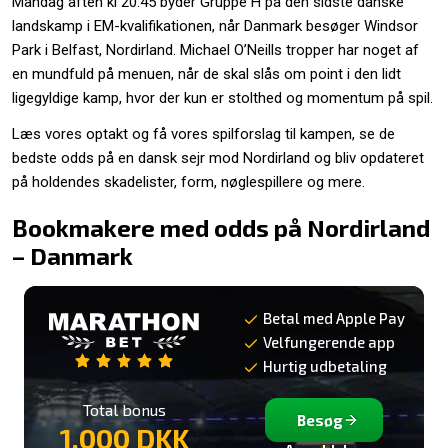
Mandag aften kl 20:45 byder Gruppe H på den sidste danske
landskamp i EM-kvalifikationen, når Danmark besøger Windsor
Park i Belfast, Nordirland. Michael O’Neills tropper har noget af
en mundfuld på menuen, når de skal slås om point i den lidt
ligegyldige kamp, hvor der kun er stolthed og momentum på spil.
Læs vores optakt og få vores spilforslag til kampen, se de
bedste odds på en dansk sejr mod Nordirland og bliv opdateret
på holdendes skadelister, form, nøglespillere og mere.
Bookmakere med odds på Nordirland
– Danmark
Betal med Apple Pay
Velfungerende app
Hurtig udbetaling
Total bonus
Besøg
1.000
DKK