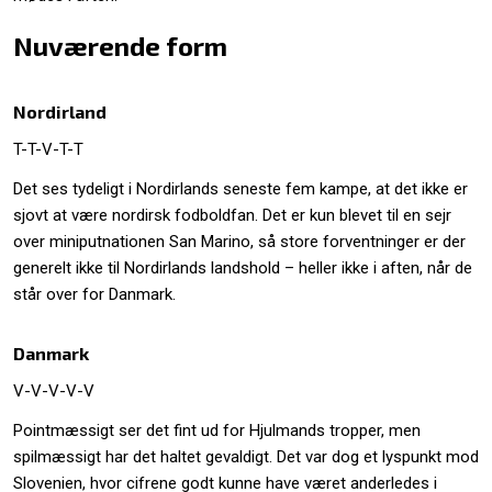
Nuværende form
Nordirland
T-T-V-T-T
Det ses tydeligt i Nordirlands seneste fem kampe, at det ikke er
sjovt at være nordirsk fodboldfan. Det er kun blevet til en sejr
over miniputnationen San Marino, så store forventninger er der
generelt ikke til Nordirlands landshold – heller ikke i aften, når de
står over for Danmark.
Danmark
V-V-V-V-V
Pointmæssigt ser det fint ud for Hjulmands tropper, men
spilmæssigt har det haltet gevaldigt. Det var dog et lyspunkt mod
Slovenien, hvor cifrene godt kunne have været anderledes i