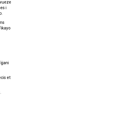
kwueze
es i
p.
ans
Fikayo
jjani
cis et
.