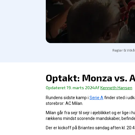
Regler & Vilkå
Optakt: Monza vs. A
Opdateret
19. marts 2024
Af
Kenneth Hansen
Rundens sidste kamp i
Serie A
finder sted i u
storebror: AC Milan.
Milan går fra sejr til sejr i øjeblikket og er lige
rækkens mindst scorende mandskaber, befinder s
Der er kickoff på Brianteo søndag aften kl. 20:4