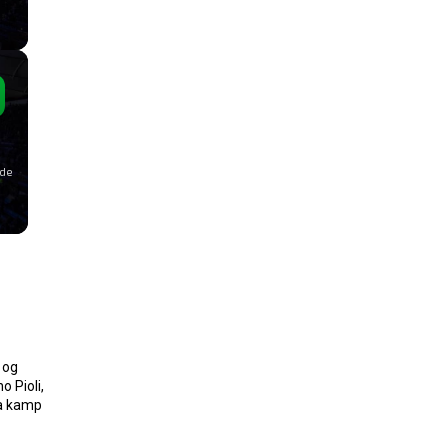
nde
n
 og
 Pioli,
fra kamp