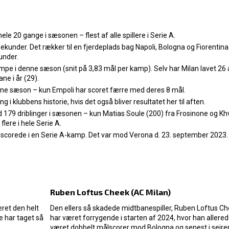
e 20 gange i sæsonen – flest af alle spillere i Serie A.
sekunder. Det rækker til en fjerdeplads bag Napoli, Bologna og Fiorentina
under.
mpe i denne sæson (snit på 3,83 mål per kamp). Selv har Milan lavet 26 
ne i år (29).
nne sæson – kun Empoli har scoret færre med deres 8 mål.
 i klubbens historie, hvis det også bliver resultatet her til aften.
 179 driblinger i sæsonen – kun Matias Soule (200) fra Frosinone og Kh
lere i hele Serie A.
t scorede i en Serie A-kamp. Det var mod Verona d. 23. september 2023.
Ruben Loftus Cheek (AC Milan)
æret den helt
Den ellers så skadede midtbanespiller, Ruben Loftus Ch
e har taget så
har været forrygende i starten af 2024, hvor han allered
været dobbelt målscorer mod Bologna og senest i sejre