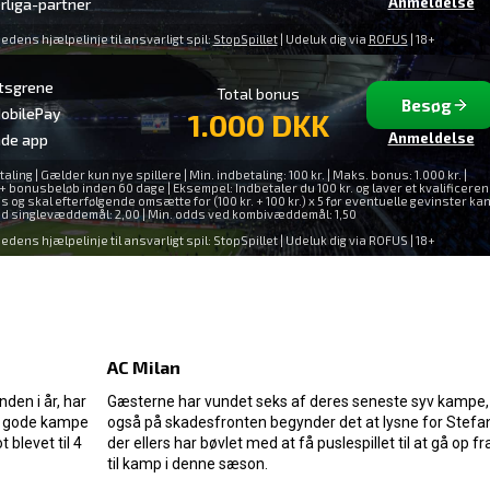
Anmeldelse
erliga-partner
dens hjælpelinje til ansvarligt spil:
StopSpillet
| Udeluk dig via
ROFUS
| 18+
tsgrene
Total bonus
Besøg
obilePay
1.000
DKK
Anmeldelse
nde app
aling | Gælder kun nye spillere | Min. indbetaling: 100 kr. | Maks. bonus: 1.000 kr. |
 + bonusbeløb inden 60 dage | Eksempel: Indbetaler du 100 kr. og laver et kvalificere
s og skal efterfølgende omsætte for (100 kr. + 100 kr.) x 5 før eventuelle gevinster ka
ed singlevæddemål: 2,00 | Min. odds ved kombivæddemål: 1,50
edens hjælpelinje til ansvarligt spil: StopSpillet | Udeluk dig via ROFUS | 18+
AC Milan
en i år, har
Gæsterne har vundet seks af deres seneste syv kampe,
te gode kampe
også på skadesfronten begynder det at lysne for Stefano
blevet til 4
der ellers har bøvlet med at få puslespillet til at gå op 
til kamp i denne sæson.