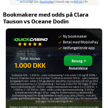
ansvarligt spil:
StopSpillet
| Udeluk dig via
ROFUS
| 18+
Bookmakere med odds på Clara
Tauson vs Oceane Dodin
Ny bookmaker
Betal med MobilePay
Velfungerende app
Total bonus
Besøg
1.000
DKK
Anmeldelse
Indbetal 100 – 1.000 kr., sats indbetaling 1 x til odds 1,50 og få 100% i
bonus | Gælder kun nye kunder | Indbetal mindst 100 kr., sats beløbet
til 1 gang til min. odds 1,50 og aktivér derefter bonussen på din profil |
Gennemspilskrav 5 x (indbetaling + bonus) inden for 60 dage | F.eks.
ved indbetaling på 1.000 kr. vil gennemspilskrav være 5 x (1.000 kr. +
1.000 kr.) = 10.000 kr. | Min. odds under gennemspilning: 2,00 for
enkeltvæddemål og 1,50 pr. valg for kombinationsvæddemål |
Indbetaling med Skrill og Neteller kvalificerer ikke | Maks. indsats
under gennemspilning: 500 kr. pr. væddemål | Kun sportsvæddemål
bidrager til omsætningskrav
Regler & Vilkår
gælder | Spillemyndighedens hjælpelinje til ansvarligt