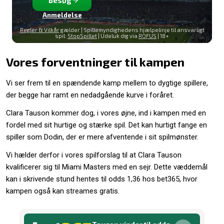
Anmeldelse
Regler & Vilkår
gælder | Spillemyndighedens hjælpelinje til ansvarligt
spil:
StopSpillet
| Udeluk dig via
ROFUS
| 18+
Vores forventninger til kampen
Vi ser frem til en spændende kamp mellem to dygtige spillere,
der begge har ramt en nedadgående kurve i foråret.
Clara Tauson kommer dog, i vores øjne, ind i kampen med en
fordel med sit hurtige og stærke spil. Det kan hurtigt fange en
spiller som Dodin, der er mere afventende i sit spilmønster.
Vi hælder derfor i vores spilforslag til at Clara Tauson
kvalificerer sig til Miami Masters med en sejr. Dette væddemål
kan i skrivende stund hentes til odds 1,36 hos bet365, hvor
kampen også kan streames gratis.