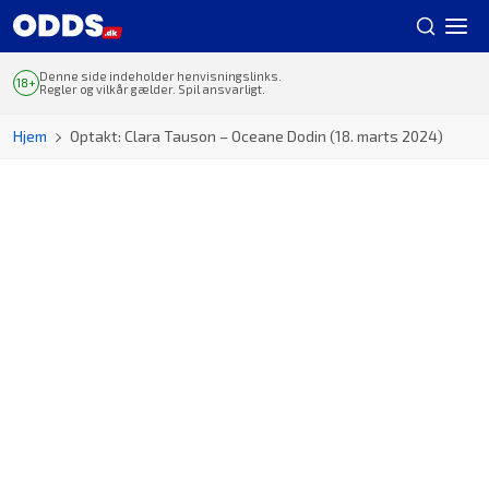
Denne side indeholder henvisningslinks.
Regler og vilkår gælder. Spil ansvarligt.
Hjem
Optakt: Clara Tauson – Oceane Dodin (18. marts 2024)