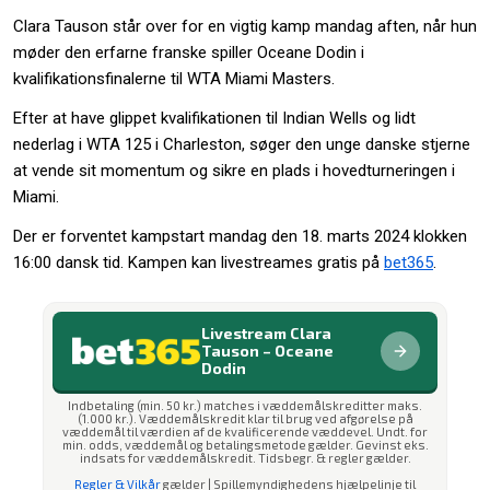
Clara Tauson står over for en vigtig kamp mandag aften, når hun
møder den erfarne franske spiller Oceane Dodin i
kvalifikationsfinalerne til WTA Miami Masters.
Efter at have glippet kvalifikationen til Indian Wells og lidt
nederlag i WTA 125 i Charleston, søger den unge danske stjerne
at vende sit momentum og sikre en plads i hovedturneringen i
Miami.
Der er forventet kampstart mandag den 18. marts 2024 klokken
16:00 dansk tid. Kampen kan livestreames gratis på
bet365
.
Livestream Clara
Tauson – Oceane
Dodin
Indbetaling (min. 50 kr.) matches i væddemålskreditter maks.
(1.000 kr.). Væddemålskredit klar til brug ved afgørelse på
væddemål til værdien af de kvalificerende væddevel. Undt. for
min. odds, væddemål og betalingsmetode gælder. Gevinst eks.
indsats for væddemålskredit. Tidsbegr. & regler gælder.
Regler & Vilkår
gælder | Spillemyndighedens hjælpelinje til