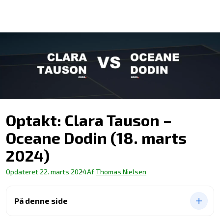
Optakt: Clara Tauson –
Oceane Dodin (18. marts
2024)
Opdateret
22. marts 2024
Af
Thomas Nielsen
På denne side