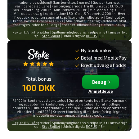
taber dit væddemål (kan benyttes 5 gange) | Gælder kun nye,
verificerede spillere | Kampagneperiode: fra 18. juni 2026 kl. 16:30 |
Min. indbetaling: 200 kr. | Min. indsats: 200 kr. | Min. odds single: 1,80 |
Min. odds pr. valg i kombination: 1,50 | Op til 5 freebets á 200 kr. | Hver
freebet kræver en separat kvalificerende indbetaling | Cashout og
Profit Booster kvalificerer ikke | Alle indbetalinger og væddemål skal
foretages inden for 30 dage | Freebet udløber 60 dage efter tildeling
Regler & Vilkår
gælder | Spillemyndighedens hjælpelinje til ansvarligt
spil:
StopSpillet
| Udeluk dig via
ROFUS
| 18+
Ny bookmaker
Betal med MobilePay
Bredt udvalg af odds
Total bonus
Besøg
100
DKK
Anmeldelse
Få 100 kr. kontant ved oprettelse | Opret en konto hos Stake Danmark
og acceptér markedsføring under oprettelsen for at modtage
bonussen | Tilbuddet gælder kun for nye kunder, der har oprettet sig
efter den 1. juni 2026 | Kræver tilmelding til markedsføring | Ingen
indbetalings- eller omsætningskrav gælder
Regler & Vilkår
gælder | Spillemyndighedens hjælpelinje til ansvarligt
spil:
StopSpillet
| Udeluk dig via
ROFUS
| 18+