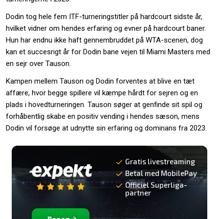
Dodin tog hele fem ITF-turneringstitler på hardcourt sidste år,
hvilket vidner om hendes erfaring og evner på hardcourt baner.
Hun har endnu ikke haft gennembruddet på WTA-scenen, dog
kan et succesrigt år for Dodin bane vejen til Miami Masters med
en sejr over Tauson.
Kampen mellem Tauson og Dodin forventes at blive en tæt
affære, hvor begge spillere vil kæmpe hårdt for sejren og en
plads i hovedturneringen. Tauson søger at genfinde sit spil og
forhåbentlig skabe en positiv vending i hendes sæson, mens
Dodin vil forsøge at udnytte sin erfaring og dominans fra 2023.
Gratis livestreaming
Betal med MobilePay
Officiel Superliga-
partner
Besøg