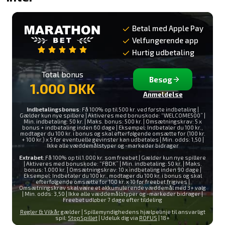
Betal med Apple Pay
Velfungerende app
Hurtig udbetaling
Total bonus
Besøg
1.000
DKK
Anmeldelse
Indbetalingsbonus
: Få 100% op til 500 kr. ved første indbetaling |
Gælder kun nye spillere | Aktiveres med bonuskode: “WELCOME500” |
Min. indbetaling: 50 kr. | Maks. bonus: 500 kr. | Omsætningskrav: 5 x
bonus + indbetaling inden 60 dage | Eksempel: Indbetaler du 100 kr.,
modtager du 100 kr. i bonus og skal efterfølgende omsætte for (100 kr.
+ 100 kr.) x 5 før eventuelle gevinster kan udbetales | Min. odds: 1,50 |
Ikke alle væddemålstyper og -markeder bidrager
Extrabet
: Få 100% op til 1.000 kr. som freebet | Gælder kun nye spillere
| Aktiveres med bonuskode: “FBDK” | Min. indbetaling: 50 kr. | Maks.
bonus: 1.000 kr. | Omsætningskrav: 10 x indbetaling inden 90 dage |
Eksempel: Indbetaler du 100 kr., modtager du 100 kr. i bonus og skal
efterfølgende omsætte for 100 kr. x 10 før freebet frigives |
Omsætningskrav skal være et akkumulerende væddemål med 3+ valg
| Min. odds: 3,50 | Ikke alle væddemålstyper og -markeder bidrager |
Freebet udløber 7 dage efter tildeling
Regler & Vilkår
gælder | Spillemyndighedens hjælpelinje til ansvarligt
spil:
StopSpillet
| Udeluk dig via
ROFUS
| 18+