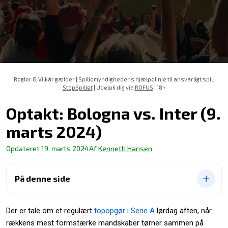
Regler & Vilkår gælder | Spillemyndighedens hjælpelinje til ansvarligt spil:
StopSpillet
| Udeluk dig via
ROFUS
| 18+
Optakt: Bologna vs. Inter (9.
marts 2024)
Opdateret
19. marts 2024
Af
Kenneth Hansen
På denne side
Der er tale om et regulært
topopgør i Serie A
lørdag aften, når
rækkens mest formstærke mandskaber tørner sammen på