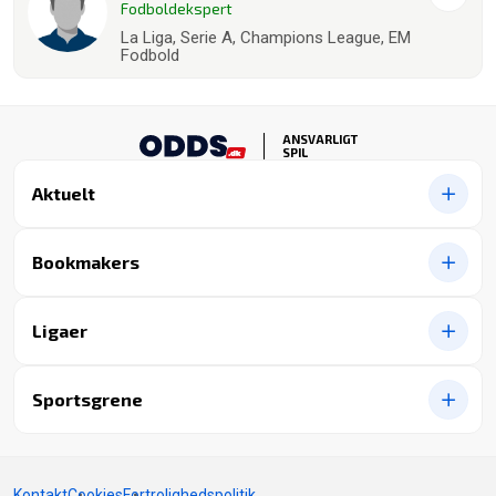
Fodboldekspert
La Liga, Serie A, Champions League, EM
Fodbold
ANSVARLIGT
SPIL
Aktuelt
Bookmakers
Ligaer
Sportsgrene
Kontakt
Cookies
Fortrolighedspolitik