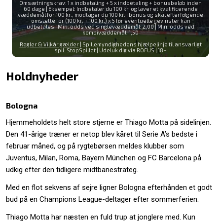
Omsætningskrav: 1 x indbetaling + 5 x indbetaling + bonusbeløb inden
60 dage | Eksempel: Indbetaler du 100 kr. og laver et kvalificerende
væddemål for 100 kr., modtager du 100 kr. i bonus og skal efterfølgende
omsætte for (100 kr. + 100 kr.) x 5 før eventuelle gevinster kan
udbetales | Min. odds ved singlevæddemål: 2,00 | Min. odds ved
kombivæddemål: 1,50
Regler & Vilkår gælder
| Spillemyndighedens hjælpelinje til ansvarligt
spil: StopSpillet | Udeluk dig via ROFUS | 18+
Holdnyheder
Bologna
Hjemmeholdets helt store stjerne er Thiago Motta på sidelinjen.
Den 41-årige træner er netop blev kåret til Serie A’s bedste i
februar måned, og på rygtebørsen meldes klubber som
Juventus, Milan, Roma, Bayern München og FC Barcelona på
udkig efter den tidligere midtbanestrateg.
Med en flot sekvens af sejre ligner Bologna efterhånden et godt
bud på en Champions League-deltager efter sommerferien.
Thiago Motta har næsten en fuld trup at jonglere med. Kun