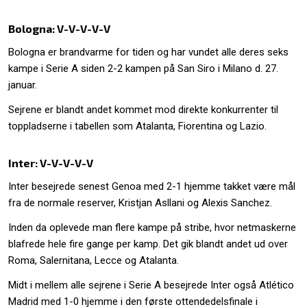
Bologna: V-V-V-V-V
Bologna er brandvarme for tiden og har vundet alle deres seks
kampe i Serie A siden 2-2 kampen på San Siro i Milano d. 27.
januar.
Sejrene er blandt andet kommet mod direkte konkurrenter til
toppladserne i tabellen som Atalanta, Fiorentina og Lazio.
Inter: V-V-V-V-V
Inter besejrede senest Genoa med 2-1 hjemme takket være mål
fra de normale reserver, Kristjan Asllani og Alexis Sanchez.
Inden da oplevede man flere kampe på stribe, hvor netmaskerne
blafrede hele fire gange per kamp. Det gik blandt andet ud over
Roma, Salernitana, Lecce og Atalanta.
Midt i mellem alle sejrene i Serie A besejrede Inter også Atlético
Madrid med 1-0 hjemme i den første ottendedelsfinale i