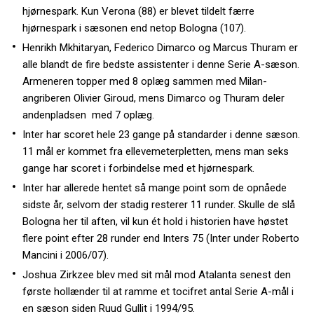
hjørnespark. Kun Verona (88) er blevet tildelt færre
hjørnespark i sæsonen end netop Bologna (107).
Henrikh Mkhitaryan, Federico Dimarco og Marcus Thuram er
alle blandt de fire bedste assistenter i denne Serie A-sæson.
Armeneren topper med 8 oplæg sammen med Milan-
angriberen Olivier Giroud, mens Dimarco og Thuram deler
andenpladsen med 7 oplæg.
Inter har scoret hele 23 gange på standarder i denne sæson.
11 mål er kommet fra ellevemeterpletten, mens man seks
gange har scoret i forbindelse med et hjørnespark.
Inter har allerede hentet så mange point som de opnåede
sidste år, selvom der stadig resterer 11 runder. Skulle de slå
Bologna her til aften, vil kun ét hold i historien have høstet
flere point efter 28 runder end Inters 75 (Inter under Roberto
Mancini i 2006/07).
Joshua Zirkzee blev med sit mål mod Atalanta senest den
første hollænder til at ramme et tocifret antal Serie A-mål i
en sæson siden Ruud Gullit i 1994/95.