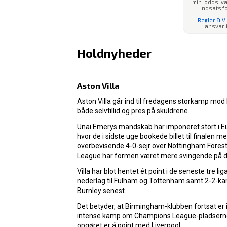
min. odds, v
indsats f
Regler & Vi
ansvarli
Holdnyheder
Aston Villa
Aston Villa går ind til fredagens storkamp mod
både selvtillid og pres på skuldrene.
Unai Emerys mandskab har imponeret stort i E
hvor de i sidste uge bookede billet til finalen m
overbevisende 4-0-sejr over Nottingham Forest
League har formen været mere svingende på d
Villa har blot hentet ét point i de seneste tre l
nederlag til Fulham og Tottenham samt 2-2-
Burnley senest.
Det betyder, at Birmingham-klubben fortsat er i
intense kamp om Champions League-pladserne
opgøret er á point med Liverpool.