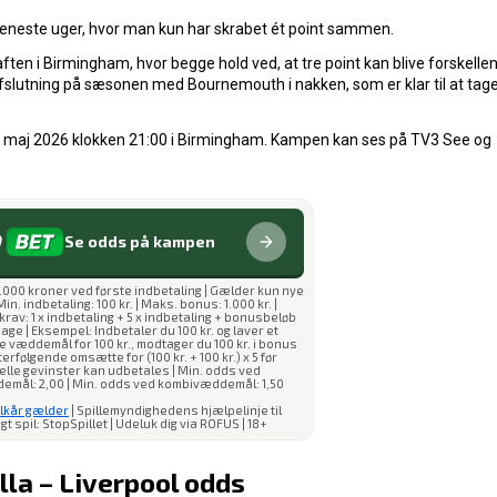
e seneste uger, hvor man kun har skrabet ét point sammen.
 aften i Birmingham, hvor begge hold ved, at tre point kan blive forskelle
lutning på sæsonen med Bournemouth i nakken, som er klar til at tag
15. maj 2026 klokken 21:00 i Birmingham. Kampen kan ses på TV3 See og
Se odds på kampen
 1.000 kroner ved første indbetaling | Gælder kun nye
Min. indbetaling: 100 kr. | Maks. bonus: 1.000 kr. |
av: 1 x indbetaling + 5 x indbetaling + bonusbeløb
age | Eksempel: Indbetaler du 100 kr. og laver et
e væddemål for 100 kr., modtager du 100 kr. i bonus
terfølgende omsætte for (100 kr. + 100 kr.) x 5 før
lle gevinster kan udbetales | Min. odds ved
emål: 2,00 | Min. odds ved kombivæddemål: 1,50
ilkår gælder
| Spillemyndighedens hjælpelinje til
gt spil: StopSpillet | Udeluk dig via ROFUS | 18+
la – Liverpool odds