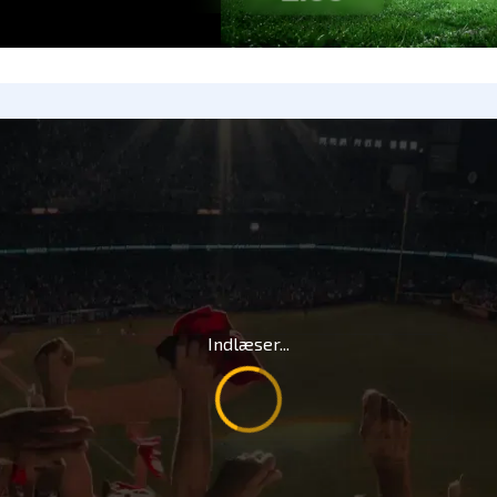
Indlæser...