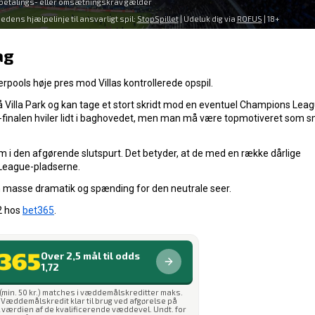
betalings- eller omsætningskrav gælder
dens hjælpelinje til ansvarligt spil:
StopSpillet
| Udeluk dig via
ROFUS
| 18+
ag
rpools høje pres mod Villas kontrollerede opspil.
å Villa Park og kan tage et stort skridt mod en eventuel Champions Lea
-finalen hviler lidt i baghovedet, men man må være topmotiveret som 
orm i den afgørende slutspurt. Det betyder, at de med en række dårlige
 League-pladserne.
en masse dramatik og spænding for den neutrale seer.
2 hos
bet365
.
Over 2,5 mål til odds
1,72
 (min. 50 kr.) matches i væddemålskreditter maks.
). Væddemålskredit klar til brug ved afgørelse på
 værdien af de kvalificerende væddevel. Undt. for