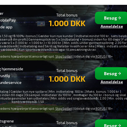
er
Total bonus
Besøg
obilePay
1.000
DKK
Anmeldelse
nde app
dds 1,50 og få 100% i bonus | Gælder kun nye kunder | Indbetal mindst 100 kr., sats belø
nussen på din profil | Gennemspilskrav 5 x (indbetaling + bonus) inden for 60 dage | F.e
være 5 x (1.000 kr. + 1.000 kr.) = 10.000 kr. | Min. odds under gennemspilning: 2,00 for
væddemål | Indbetaling med Skrill og Neteller kvalificerer ikke | Maks. indsats unde
r. væddemål | Kun sportsvæddemål bidrager til omsætningskrav
dens hjælpelinje til ansvarligt spil:
StopSpillet
| Udeluk dig via
ROFUS
| 18+
g hjemmeside
Total bonus
Besøg
rustly
1.000
DKK
Anmeldelse
undeservice
aling | Gælder kun nye spillere | Min. indbetaling: 100 kr. | Maks. bonus: 1.000 kr. |
nden 60 dage | Eksempel: Indbetaler du 100 kr., modtager du 100 kr. i bonus og skal
r eventuelle gevinster kan udbetales | Min. odds ved singlevæddemål: 2,00 | Min. odds v
kombivæddemål: 1,50
dens hjælpelinje til ansvarligt spil:
StopSpillet
| Udeluk dig via
ROFUS
| 18+
tsgrene
Total bonus
Besøg