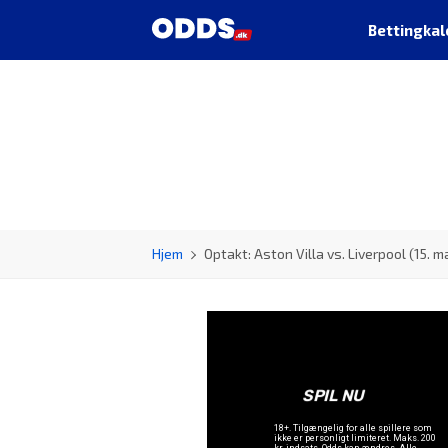
Bettingkal
Hjem
Optakt: Aston Villa vs. Liverpool (15. m