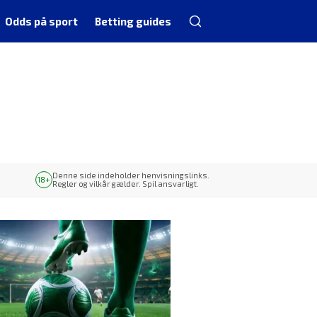
Odds på sport
Betting guides
Denne side indeholder henvisningslinks.
Regler og vilkår gælder. Spil ansvarligt.