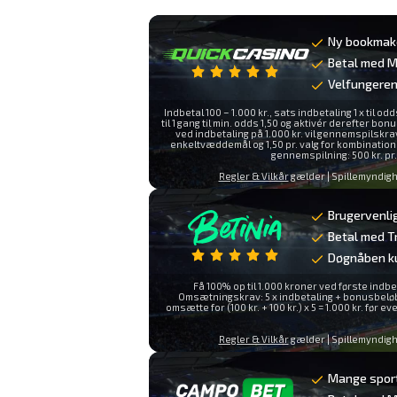
Ny bookmak
Betal med M
Velfungere
Indbetal 100 – 1.000 kr., sats indbetaling 1 x til o
til 1 gang til min. odds 1,50 og aktivér derefter bo
ved indbetaling på 1.000 kr. vil gennemspilskrav 
enkeltvæddemål og 1,50 pr. valg for kombinations
gennemspilning: 500 kr. p
Regler & Vilkår
gælder | Spillemyndighe
Brugervenli
Betal med T
Døgnåben k
Få 100% op til 1.000 kroner ved første indbet
Omsætningskrav: 5 x indbetaling + bonusbeløb i
omsætte for (100 kr. + 100 kr.) x 5 = 1.000 kr. fø
Regler & Vilkår
gælder | Spillemyndighe
Mange spor