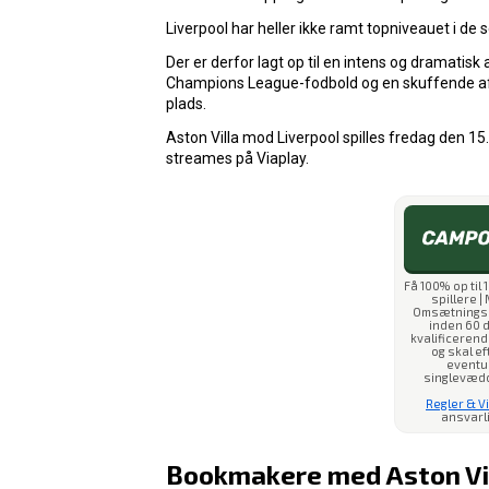
Liverpool har heller ikke ramt topniveauet i d
Der er derfor lagt op til en intens og dramatisk
Champions League-fodbold og en skuffende afs
plads.
Aston Villa mod Liverpool spilles fredag den 
streames på Viaplay.
Få 100% op til
spillere | 
Omsætningskr
inden 60 d
kvalificerend
og skal ef
eventue
singlevædd
Regler & V
ansvarli
Bookmakere med Aston Vil