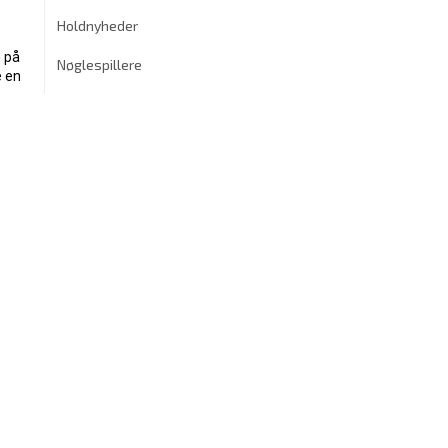
Holdnyheder
n på
Nøglespillere
e en