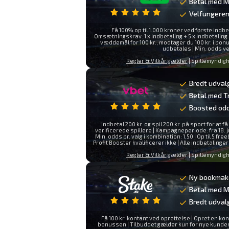
Betal med M
Velfungere
Få 100% op til 1.000 kroner ved første indbet
Omsætningskrav: 1 x indbetaling + 5 x indbetaling
væddemål for 100 kr., modtager du 100 kr. i bonu
udbetales | Min. odds v
Regler & Vilkår gælder
| Spillemyndigh
Bredt udval
Betal med T
Boosted od
Indbetal 200 kr. og spil 200 kr. på sport for at
verificerede spillere | Kampagneperiode: fra 18. juni
Min. odds pr. valg i kombination: 1,50 | Op til 5 f
Profit Booster kvalificerer ikke | Alle indbetaling
Regler & Vilkår
gælder | Spillemyndighe
Ny bookmak
Betal med M
Bredt udval
Få 100 kr. kontant ved oprettelse | Opret en 
bonussen | Tilbuddet gælder kun for nye kunder, d