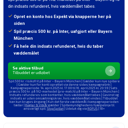
din indsats refunderet, hvis væddemålet tabes.
Opret en konto hos Expekt via knapperne her på
siden
Spil præcis 500 kr. på Inter, uafgjort eller Bayern
München
Få hele din indsats refunderet, hvis du taber
væddemålet
Se aktive tilbud
Tilbuddet er udløbet
Spil 500 kr. risikofrit på Inter – Bayern München | Gælder kun nye spillere
| Gælder kun for konti oprettet via denne sides kampagnelink |
Kampagneperiode: 14. april 2025 kl. 17:00 til 16. april 2025 kl. 20:59 | Sats
præcis 500 kr. på 1X2-markedet (pre-match) på Inter – Bayern München |
Indsats refunderes som kontanter, hvis væddemålet tabes | Gevinst og
indsats er uden omsætningskrav, hvis væddemålet vindes | Tilbuddet
kan kun bruges én gang | Kun det første væddemål i kampagneperioden
tæller |
Regler & Vilkår
gælder | Spillemyndighedens hjælpelinje til
ansvarligt spil:
StopSpillet
| Udeluk dig via
ROFUS
| 18+