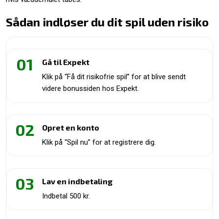
Sådan indløser du dit spil uden risiko
01
Gå til Expekt
Klik på “Få dit risikofrie spil” for at blive sendt
videre bonussiden hos Expekt.
02
Opret en konto
Klik på “Spil nu” for at registrere dig.
03
Lav en indbetaling
Indbetal 500 kr.