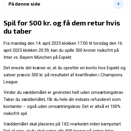
På denne side
Spil for 500 kr. og få dem retur hvis
du taber
Fra mandag den 14. april 2025 klokken 17:00 til torsdag den 16.
april 2025 klokken 20:59, kan du spille 500 kroner risikofrit på
Inter vs. Bayern München på Expekt.
Det eneste det kræver er, at du opretter en konto hos Expekt og
satser præcis 500 kr. på resultatet af kvartfinalen i Champions
League.
Vinder du væddemålet er gevinsten helt uden omsætningskrav.
Taber du væddemålet, får du hele din indsats refunderet som
kontanter – også uden omsætningskrav. Det er altså et 100%
risikofrit spil.
Væddemålet skal placeres på 1X2-markedet inden kampstart.