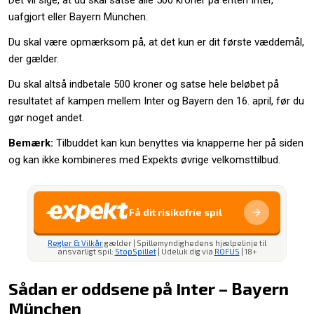
Det vil sige, at du skal satse alle 500 kroner på enten Inter,
uafgjort eller Bayern München.
Du skal være opmærksom på, at det kun er dit første væddemål,
der gælder.
Du skal altså indbetale 500 kroner og satse hele beløbet på
resultatet af kampen mellem Inter og Bayern den 16. april, før du
gør noget andet.
Bemærk:
Tilbuddet kan kun benyttes via knapperne her på siden
og kan ikke kombineres med Expekts øvrige velkomsttilbud.
Få dit risikofrie spil
Regler & Vilkår
gælder | Spillemyndighedens hjælpelinje til
ansvarligt spil:
StopSpillet
| Udeluk dig via
ROFUS
| 18+
Sådan er oddsene på Inter – Bayern
München