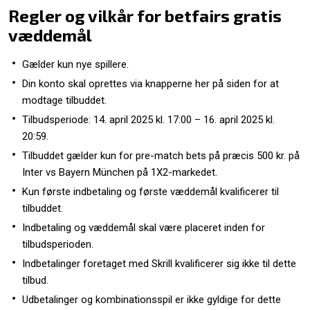
Regler og vilkår for betfairs gratis
væddemål
Gælder kun nye spillere.
Din konto skal oprettes via knapperne her på siden for at
modtage tilbuddet.
Tilbudsperiode: 14. april 2025 kl. 17:00 – 16. april 2025 kl.
20:59.
Tilbuddet gælder kun for pre-match bets på præcis 500 kr. på
Inter vs Bayern München på 1X2-markedet.
Kun første indbetaling og første væddemål kvalificerer til
tilbuddet.
Indbetaling og væddemål skal være placeret inden for
tilbudsperioden.
Indbetalinger foretaget med Skrill kvalificerer sig ikke til dette
tilbud.
Udbetalinger og kombinationsspil er ikke gyldige for dette