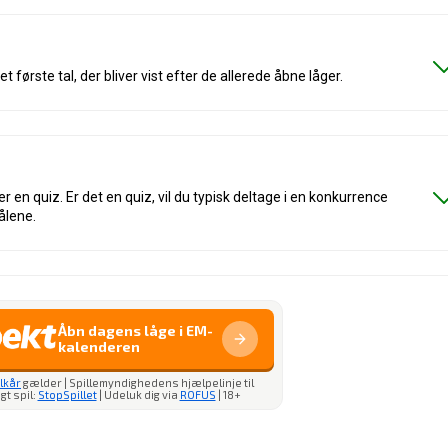
 første tal, der bliver vist efter de allerede åbne låger.
r en quiz. Er det en quiz, vil du typisk deltage i en konkurrence
ålene.
Åbn dagens låge i EM-
kalenderen
lkår
gælder | Spillemyndighedens hjælpelinje til
gt spil:
StopSpillet
| Udeluk dig via
ROFUS
| 18+