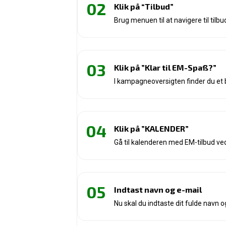
02
Klik på “Tilbud”
Brug menuen til at navigere til tilb
03
Klik på ”Klar til EM-Spaß?”
I kampagneoversigten finder du et b
04
Klik på ”KALENDER”
Gå til kalenderen med EM-tilbud ve
05
Indtast navn og e-mail
Nu skal du indtaste dit fulde navn o