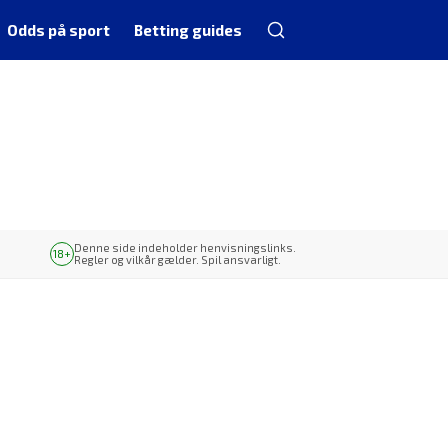
Odds på sport
Betting guides
Denne side indeholder henvisningslinks.
Regler og vilkår gælder. Spil ansvarligt.