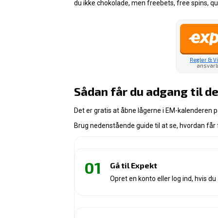
du ikke chokolade, men freebets, free spins, qui
Regler & Vi
ansvarli
Sådan får du adgang til d
Det er gratis at åbne lågerne i EM-kalenderen på
Brug nedenstående guide til at se, hvordan får f
01
Gå til Expekt
Opret en konto eller log ind, hvis du 