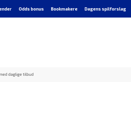
ender
Odds bonus
Bookmakere
Dagens spilforslag
med daglige tilbud