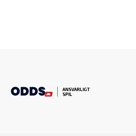
ANSVARLIGT
SPIL