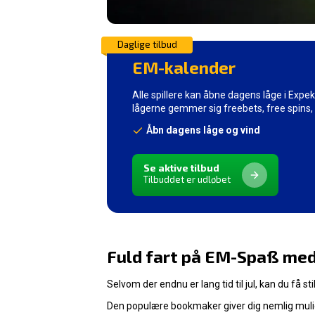
Daglige tilbud
EM-kalender
Alle spillere kan åbne dagens låge i Exp
lågerne gemmer sig freebets, free spins, 
Åbn dagens låge og vind
Se aktive tilbud
Tilbuddet er udløbet
Fuld fart på EM-Spaß me
Selvom der endnu er lang tid til jul, kan du få s
Den populære bookmaker giver dig nemlig mulig