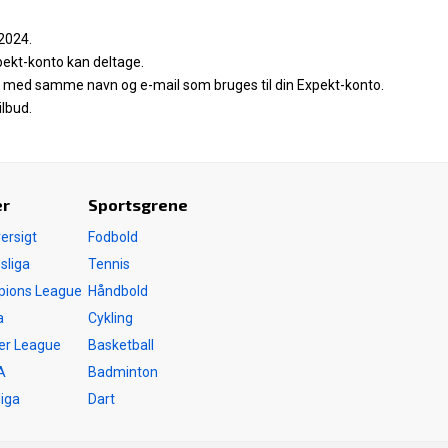
 2024.
pekt-konto kan deltage.
s med samme navn og e-mail som bruges til din Expekt-konto.
ilbud.
er
Sportsgrene
ersigt
Fodbold
sliga
Tennis
ions League
Håndbold
a
Cykling
er League
Basketball
A
Badminton
iga
Dart