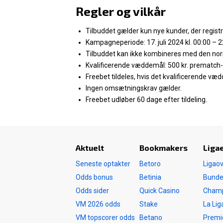
Regler og vilkår
Tilbuddet gælder kun nye kunder, der regist
Kampagneperiode: 17. juli 2024 kl. 00:00 – 22.
Tilbuddet kan ikke kombineres med den no
Kvalificerende væddemål: 500 kr. prematc
Freebet tildeles, hvis det kvalificerende væ
Ingen omsætningskrav gælder.
Freebet udløber 60 dage efter tildeling.
Aktuelt
Bookmakers
Liga
Seneste optakter
Betoro
Ligaov
Odds bonus
Betinia
Bunde
Odds sider
Quick Casino
Champ
VM 2026 odds
Stake
La Lig
VM topscorer odds
Betano
Premi