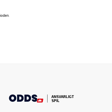
ioden.
ANSVARLIGT
SPIL