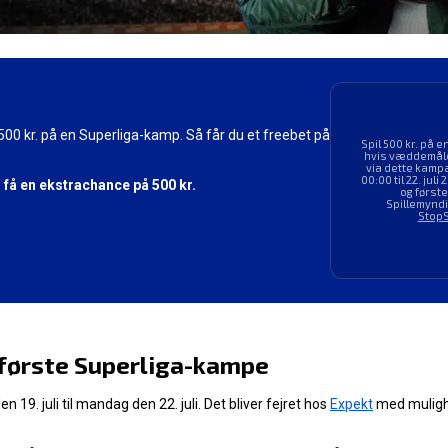
500 kr. på en Superliga-kamp. Så får du et freebet på
Spil 500 kr. på e
hvis væddemålet
via dette kampa
00:00 til 22. jul
 få en ekstrachance på 500 kr.
og først
Spillemyndi
StopS
 første Superliga-kampe
en 19. juli til mandag den 22. juli. Det bliver fejret hos
Expekt
med mulig