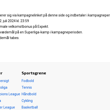
rerer sig via kampagnelinket på denne side og indbetaler i kampagneper
 juli 2024 kl. 23:59
rmale velkomstbonus på Expekt.
h-vædemål på en Superliga-kamp i kampagneperioden.
ddemål tabes.
er
Sportsgrene
ersigt
Fodbold
sliga
Tennis
ions League
Håndbold
a
Cykling
er League
Basketball