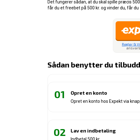
Det fungerer sådan, at du skal spille præcis
får du et freebet på 500 kr. og vinder du, får 
Regler & Vi
ansvarli
Sådan benytter du tilbud
01
Opret en konto
Opret en konto hos Expekt via knap
02
Lav en indbetaling
Indbetal 500 kr.