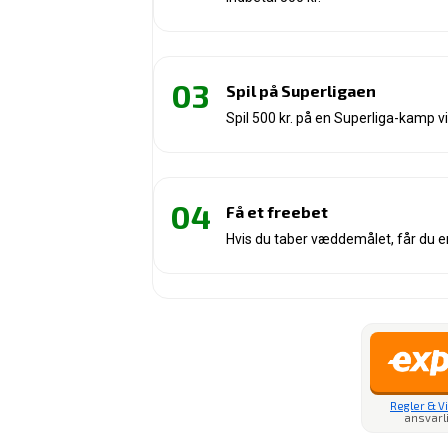
03
Spil på Superligaen
Spil 500 kr. på en Superliga-kamp vi
04
Få et freebet
Hvis du taber væddemålet, får du en
Regler & Vi
ansvarli