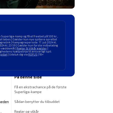
n Superliga-kamp og få et freebet på 500 kr.,
 tabes | Gælder kun nye spillere oprettet
gnelink | Kampagneperiode: 17. juli 2024 kl.
i 2024 kl. 23:59 | Gælder kun første indbetaling
e væddemål |
Regler & Vilkår gælder
|
ghedens hjælpelinje til ansvarligt spil:
pillet
| Udeluk dig via
ROFUS
| 18+
På denne side
Få en ekstrachance på de første
Superliga-kampe
Sådan benytter du tilbuddet
heden
Regler og vilkår