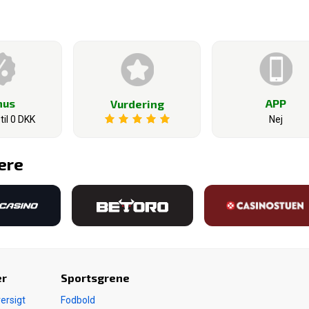
nus
APP
Vurdering
til 0 DKK
Nej
ere
er
Sportsgrene
ersigt
Fodbold