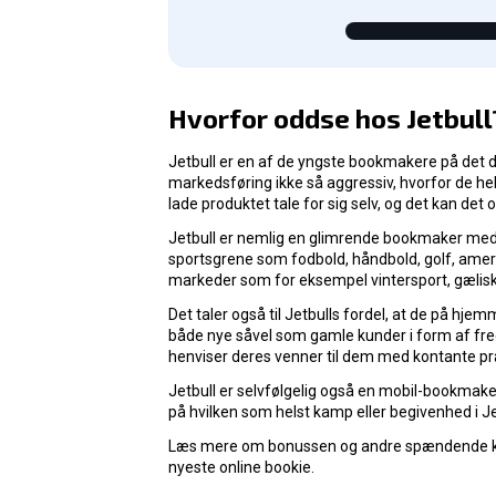
Hvorfor oddse hos Jetbull
Jetbull er en af de yngste bookmakere på det
markedsføring ikke så aggressiv, hvorfor de hel
lade produktet tale for sig selv, og det kan det
Jetbull er nemlig en glimrende bookmaker med et
sportsgrene som fodbold, håndbold, golf, amer
markeder som for eksempel vintersport, gælisk fo
Det taler også til Jetbulls fordel, at de på hj
både nye såvel som gamle kunder i form af fre
henviser deres venner til dem med kontante p
Jetbull er selvfølgelig også en mobil-bookmaker
på hvilken som helst kamp eller begivenhed i J
Læs mere om bonussen og andre spændende kamp
nyeste online bookie.