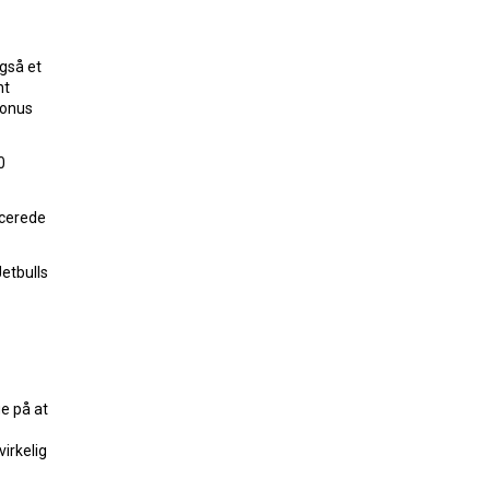
også et
nt
bonus
0
icerede
etbulls
ge på at
irkelig