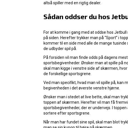
altså spiller med en rigtig dealer.
Sådan oddser du hos Jetbu
For at komme i gang med at oddse hos Jetbull 
på siden. Herefter trykker man på “Sport” i to
kommer til en side med alle de mange tusinde
de udbyder spil på.
På forsiden vil man finde odds på dagens mes
sportsbegivenheder. Ønsker man at spille på n
skal man kigge i venstre side af skærmen, hvo
de forskellige sportsgrene.
Ved man specifikt, hvad man vil spille på, kan
begivenheden i det øverste venstre hjørne.
Ønsker man i stedet at live bette, skal man trykk
toppen af skærmen. Herefter vil man få fremvi
sportsbegivenheder, der er undervejs. I topp
sortere efter sportsgrene.
Når man har fundet sine spil, skal man blot try
man se sin kupon til højre på skærmen.