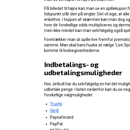
På billedet til højre kan man se en spillekupon 
tidspunkt står den på singler. Det vil sige, at all
enkeltvis. I toppen af skærmen kan man dog og
hvor de forskellige odds multipliceres og dermed
men ikke mindst kan man selvfølgelig også spil
Foretrækker man at spille live fremfor prematc
samme. Man skal bare huske at vælge ‘Live Spor
komme til livebegivenhederne.
Indbetalings- og
udbetalingsmuligheder
Hos Jetbull har du selvfølgelig en hel del mulig
udbetale penge. I listen nedenfor kan du se no
forskellige valgmuligheder.
Trustly
Skrill
Paysafecard
PayPal