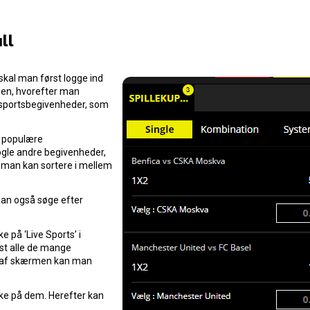
ll
skal man først logge ind
ppen, hvorefter man
 sportsbegivenheder, som
t populære
ogle andre begivenheder,
r man kan sortere i mellem
 man også søge efter
e på ‘Live Sports’ i
st alle de mange
en af skærmen kan man
kke på dem. Herefter kan