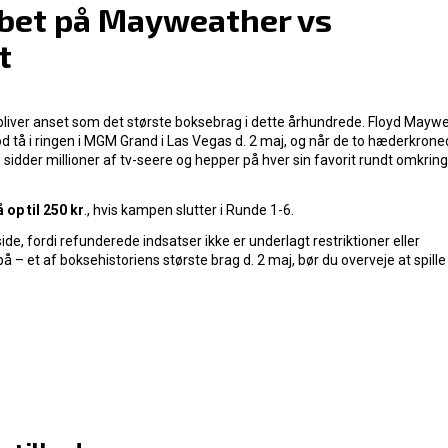
it bet på Mayweather vs
t
 bliver anset som det største boksebrag i dette århundrede. Floyd Mayw
 tå i ringen i MGM Grand i Las Vegas d. 2 maj, og når de to hæderkron
 sidder millioner af tv-seere og hepper på hver sin favorit rundt omkrin
 op til 250 kr
., hvis kampen slutter i Runde 1-6.
side, fordi refunderede indsatser ikke er underlagt restriktioner eller
å – et af boksehistoriens største brag d. 2 maj, bør du overveje at spille 