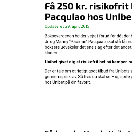
Få 250 kr. risikofr
Pacquiao hos Unibe
Opdateret
29. april 2015
Bokseverdenen holder vejret forud for dét der
Jr. og Manny “Pacman” Pacquiao skal stå tå mod
boksere udveksler det ene slag efter det andet,
kloden.
Unibet givet dig et risikofrit bet på kampen på
Der er tale om et rigtigt godt tilbud fra Unibets 
gennemspilskrav. Så hvis du skal se – og spille p
hos Unibet på din favorit.